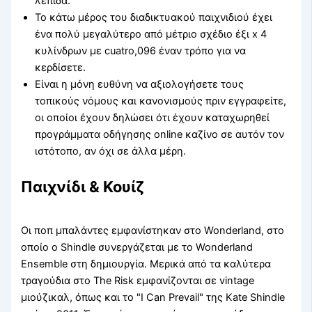
λεπίδα.
Το κάτω μέρος του διαδικτυακού παιχνιδιού έχει
ένα πολύ μεγαλύτερο από μέτριο σχέδιο έξι x 4
κυλίνδρων με cuatro,096 έναν τρόπο για να
κερδίσετε.
Είναι η μόνη ευθύνη να αξιολογήσετε τους
τοπικούς νόμους και κανονισμούς πριν εγγραφείτε,
οι οποίοι έχουν δηλώσει ότι έχουν καταχωρηθεί
προγράμματα οδήγησης online καζίνο σε αυτόν τον
ιστότοπο, αν όχι σε άλλα μέρη.
Παιχνίδι & Κουίζ
Οι ποπ μπαλάντες εμφανίστηκαν στο Wonderland, στο
οποίο ο Shindle συνεργάζεται με το Wonderland
Ensemble στη δημιουργία. Μερικά από τα καλύτερα
τραγούδια στο The Risk εμφανίζονται σε vintage
μιούζικαλ, όπως και το "I Can Prevail" της Kate Shindle