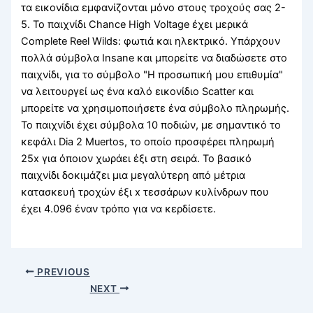
τα εικονίδια εμφανίζονται μόνο στους τροχούς σας 2-
5. Το παιχνίδι Chance High Voltage έχει μερικά
Complete Reel Wilds: φωτιά και ηλεκτρικό. Υπάρχουν
πολλά σύμβολα Insane και μπορείτε να διαδώσετε στο
παιχνίδι, για το σύμβολο "Η προσωπική μου επιθυμία"
να λειτουργεί ως ένα καλό εικονίδιο Scatter και
μπορείτε να χρησιμοποιήσετε ένα σύμβολο πληρωμής.
Το παιχνίδι έχει σύμβολα 10 ποδιών, με σημαντικό το
κεφάλι Dia 2 Muertos, το οποίο προσφέρει πληρωμή
25x για όποιον χωράει έξι στη σειρά. Το βασικό
παιχνίδι δοκιμάζει μια μεγαλύτερη από μέτρια
κατασκευή τροχών έξι x τεσσάρων κυλίνδρων που
έχει 4.096 έναν τρόπο για να κερδίσετε.
PREVIOUS
NEXT