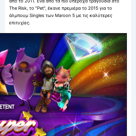
από το 2011. Ένα από τα πιο υπέροχα τραγούδια στο
The Risk, το "Pet", έκανε πρεμιέρα το 2015 για το
άλμπουμ Singles των Maroon 5 με τις καλύτερες
επιτυχίες.