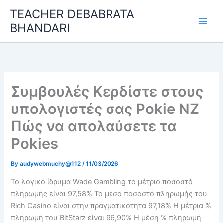
Skip
TEACHER DEBABRATA
to
BHANDARI
content
Συμβουλές Κερδίστε στους
υπολογιστές σας Pokie NZ
Πώς να απολαύσετε τα
Pokies
By
audywebmuchy@112
/
11/03/2026
Το λογικό ίδρυμα Wade Gambling το μέτριο ποσοστό
πληρωμής είναι 97,58% Το μέσο ποσοστό πληρωμής του
Rich Casino είναι στην πραγματικότητα 97,18% Η μέτρια %
πληρωμή του BitStarz είναι 96,90% Η μέση % πληρωμή