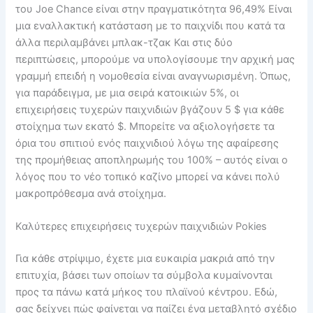
του Joe Chance είναι στην πραγματικότητα 96,49% Είναι
μια εναλλακτική κατάσταση με το παιχνίδι που κατά τα
άλλα περιλαμβάνει μπλακ-τζακ Και στις δύο
περιπτώσεις, μπορούμε να υπολογίσουμε την αρχική μας
γραμμή επειδή η νομοθεσία είναι αναγνωρισμένη.
Όπως,
για παράδειγμα, με μια σειρά κατοικιών 5%, οι
επιχειρήσεις τυχερών παιχνιδιών βγάζουν 5 $ για κάθε
στοίχημα των εκατό $. Μπορείτε να αξιολογήσετε τα
όρια του σπιτιού ενός παιχνιδιού λόγω της αφαίρεσης
της προμήθειας αποπληρωμής του 100% – αυτός είναι ο
λόγος που το νέο τοπικό καζίνο μπορεί να κάνει πολύ
μακροπρόθεσμα ανά στοίχημα.
Καλύτερες επιχειρήσεις τυχερών παιχνιδιών Pokies
Για κάθε στρίψιμο, έχετε μια ευκαιρία μακριά από την
επιτυχία, βάσει των οποίων τα σύμβολα κυμαίνονται
προς τα πάνω κατά μήκος του πλαϊνού κέντρου. Εδώ,
σας δείχνει πώς φαίνεται να παίζει ένα μεταβλητό σχέδιο