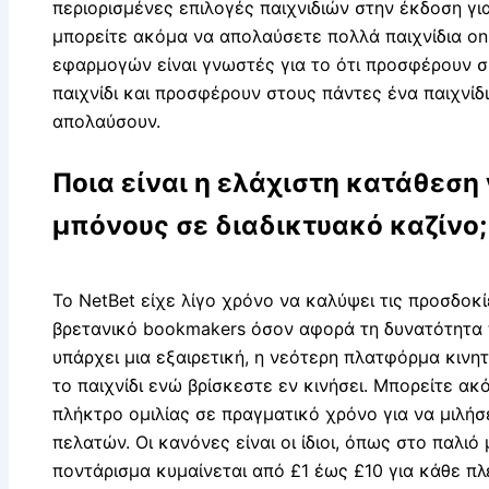
περιορισμένες επιλογές παιχνιδιών στην έκδοση για
μπορείτε ακόμα να απολαύσετε πολλά παιχνίδια onli
εφαρμογών είναι γνωστές για το ότι προσφέρουν σ
παιχνίδι και προσφέρουν στους πάντες ένα παιχνίδ
απολαύσουν.
Ποια είναι η ελάχιστη κατάθεση
μπόνους σε διαδικτυακό καζίνο;
Το NetBet είχε λίγο χρόνο να καλύψει τις προσδοκ
βρετανικό bookmakers όσον αφορά τη δυνατότητα 
υπάρχει μια εξαιρετική, η νεότερη πλατφόρμα κινη
το παιχνίδι ενώ βρίσκεστε εν κινήσει. Μπορείτε ακ
πλήκτρο ομιλίας σε πραγματικό χρόνο για να μιλή
πελατών. Οι κανόνες είναι οι ίδιοι, όπως στο παλιό
ποντάρισμα κυμαίνεται από £1 έως £10 για κάθε π