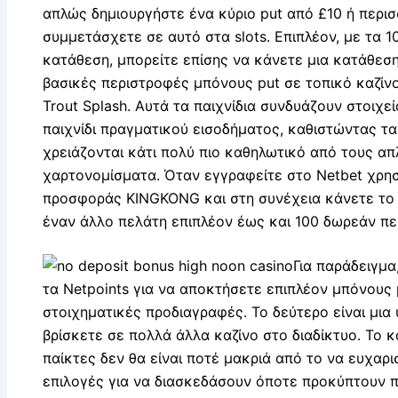
απλώς δημιουργήστε ένα κύριο put από £10 ή περισ
συμμετάσχετε σε αυτό στα slots. Επιπλέον, με τα 
κατάθεση, μπορείτε επίσης να κάνετε μια κατάθεση
βασικές περιστροφές μπόνους put σε τοπικό καζίνο
Trout Splash. Αυτά τα παιχνίδια συνδυάζουν στοιχ
παιχνίδι πραγματικού εισοδήματος, καθιστώντας τα
χρειάζονται κάτι πολύ πιο καθηλωτικό από τους απ
χαρτονομίσματα. Όταν εγγραφείτε στο Netbet χρη
προσφοράς KINGKONG και στη συνέχεια κάνετε το 
έναν άλλο πελάτη επιπλέον έως και 100 δωρεάν πε
Για παράδειγμ
τα Netpoints για να αποκτήσετε επιπλέον μπόνους 
στοιχηματικές προδιαγραφές. Το δεύτερο είναι μι
βρίσκετε σε πολλά άλλα καζίνο στο διαδίκτυο. Το κα
παίκτες δεν θα είναι ποτέ μακριά από το να ευχα
επιλογές για να διασκεδάσουν όποτε προκύπτουν 