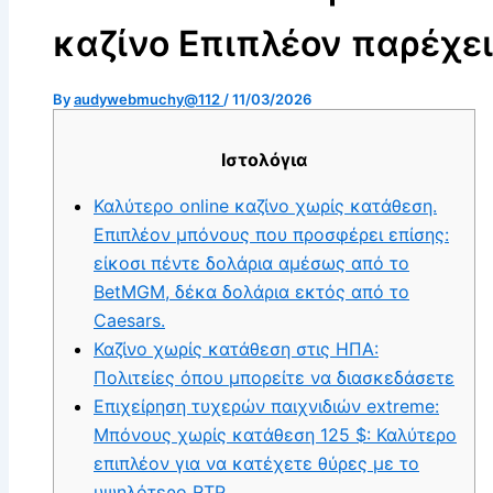
καζίνο Επιπλέον παρέχει
By
audywebmuchy@112
/
11/03/2026
Ιστολόγια
Καλύτερο online καζίνο χωρίς κατάθεση.
Επιπλέον μπόνους που προσφέρει επίσης:
είκοσι πέντε δολάρια αμέσως από το
BetMGM, δέκα δολάρια εκτός από το
Caesars.
Καζίνο χωρίς κατάθεση στις ΗΠΑ:
Πολιτείες όπου μπορείτε να διασκεδάσετε
Επιχείρηση τυχερών παιχνιδιών extreme:
Μπόνους χωρίς κατάθεση 125 $: Καλύτερο
επιπλέον για να κατέχετε θύρες με το
υψηλότερο RTP