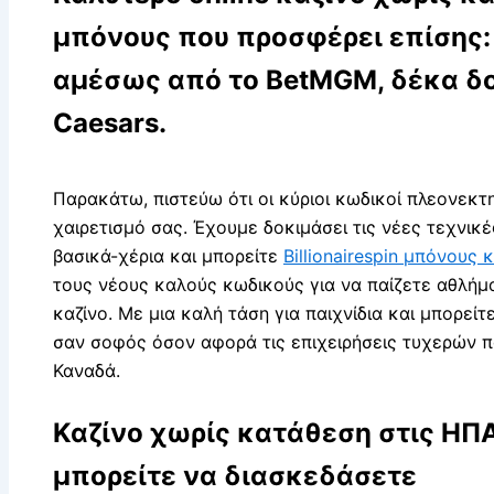
μπόνους που προσφέρει επίσης: 
αμέσως από το BetMGM, δέκα δο
Caesars.
Παρακάτω, πιστεύω ότι οι κύριοι κωδικοί πλεονεκ
χαιρετισμό σας. Έχουμε δοκιμάσει τις νέες τεχνι
βασικά-χέρια και μπορείτε
Billionairespin μπόνους
τους νέους καλούς κωδικούς για να παίζετε αθλήμ
καζίνο. Με μια καλή τάση για παιχνίδια και μπορείτ
σαν σοφός όσον αφορά τις επιχειρήσεις τυχερών πα
Καναδά.
Καζίνο χωρίς κατάθεση στις ΗΠΑ
μπορείτε να διασκεδάσετε