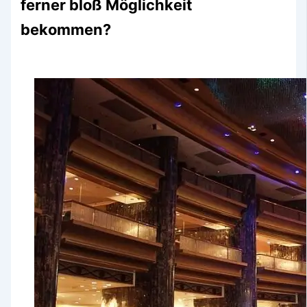
ferner bloß Möglichkeit
bekommen?