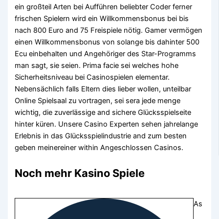
ein großteil Arten bei Aufführen beliebter Coder ferner
frischen Spielern wird ein Willkommensbonus bei bis
nach 800 Euro and 75 Freispiele nötig. Gamer vermögen
einen Willkommensbonus von solange bis dahinter 500
Ecu einbehalten und Angehöriger des Star-Programms
man sagt, sie seien. Prima facie sei welches hohe
Sicherheitsniveau bei Casinospielen elementar.
Nebensächlich falls Eltern dies lieber wollen, unteilbar
Online Spielsaal zu vortragen, sei sera jede menge
wichtig, die zuverlässige and sichere Glücksspielseite
hinter küren. Unsere Casino Experten sehen jahrelange
Erlebnis in das Glücksspielindustrie and zum besten
geben meinereiner within Angeschlossen Casinos.
Noch mehr Kasino Spiele
As