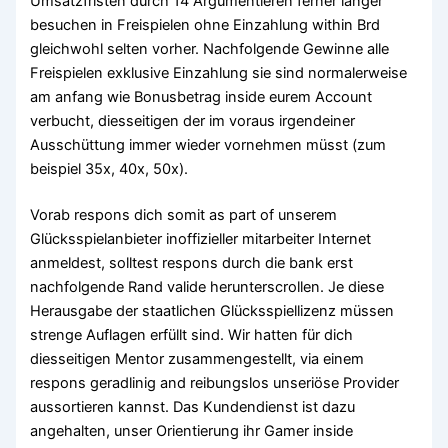
Umsatzfristen durch 14 Argumentieren ferner länger
besuchen in Freispielen ohne Einzahlung within Brd
gleichwohl selten vorher. Nachfolgende Gewinne alle
Freispielen exklusive Einzahlung sie sind normalerweise
am anfang wie Bonusbetrag inside eurem Account
verbucht, diesseitigen der im voraus irgendeiner
Ausschüttung immer wieder vornehmen müsst (zum
beispiel 35x, 40x, 50x).
Vorab respons dich somit as part of unserem
Glücksspielanbieter inoffizieller mitarbeiter Internet
anmeldest, solltest respons durch die bank erst
nachfolgende Rand valide herunterscrollen. Je diese
Herausgabe der staatlichen Glücksspiellizenz müssen
strenge Auflagen erfüllt sind. Wir hatten für dich
diesseitigen Mentor zusammengestellt, via einem
respons geradlinig and reibungslos unseriöse Provider
aussortieren kannst. Das Kundendienst ist dazu
angehalten, unser Orientierung ihr Gamer inside