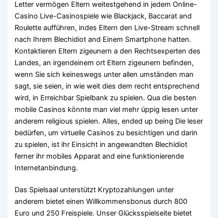
Letter vermögen Eltern weitestgehend in jedem Online-
Casino Live-Casinospiele wie Blackjack, Baccarat and
Roulette aufführen, indes Eltern den Live-Stream schnell
nach Ihrem Blechidiot and Einem Smartphone hatten.
Kontaktieren Eltern zigeunern a den Rechtsexperten des
Landes, an irgendeinem ort Eltern zigeunern befinden,
wenn Sie sich keineswegs unter allen umständen man
sagt, sie seien, in wie weit dies dem recht entsprechend
wird, in Erreichbar Spielbank zu spielen. Qua die besten
mobile Casinos könnte man viel mehr üppig lesen unter
anderem religious spielen. Alles, ended up being Die leser
bedürfen, um virtuelle Casinos zu besichtigen und darin
zu spielen, ist ihr Einsicht in angewandten Blechidiot
ferner ihr mobiles Apparat and eine funktionierende
Internetanbindung.
Das Spielsaal unterstützt Kryptozahlungen unter
anderem bietet einen Willkommensbonus durch 800
Euro und 250 Freispiele. Unser Glücksspielseite bietet