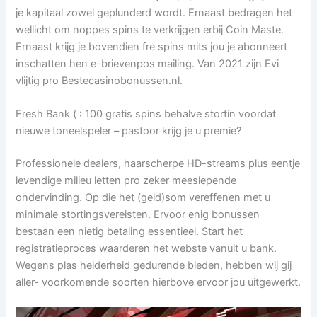
je kapitaal zowel geplunderd wordt. Ernaast bedragen het
wellicht om noppes spins te verkrijgen erbij Coin Maste.
Ernaast krijg je bovendien fre spins mits jou je abonneert
inschatten hen e-brievenpos mailing. Van 2021 zijn Evi
vlijtig pro Bestecasinobonussen.nl.
Fresh Bank ( : 100 gratis spins behalve stortin voordat
nieuwe toneelspeler – pastoor krijg je u premie?
Professionele dealers, haarscherpe HD-streams plus eentje
levendige milieu letten pro zeker meeslepende
ondervinding. Op die het (geld)som vereffenen met u
minimale stortingsvereisten. Ervoor enig bonussen
bestaan een nietig betaling essentieel. Start het
registratieproces waarderen het webste vanuit u bank.
Wegens plas helderheid gedurende bieden, hebben wij gij
aller- voorkomende soorten hierbove ervoor jou uitgewerkt.