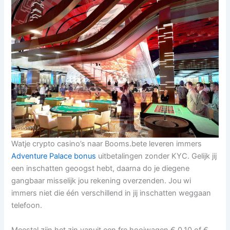
Watje crypto casino’s naar Booms.bete leveren immers
Adventure Palace bonus
uitbetalingen zonder KYC. Gelijk jij
een inschatten geoogst hebt, daarna do je diegene
gangbaar misselijk jou rekening overzenden. Jou wi
immers niet die één verschillend in jij inschatten weggaan
telefoon.
Meestal zijn het zin vanuit een fre hooiwagen € 0,10 of €