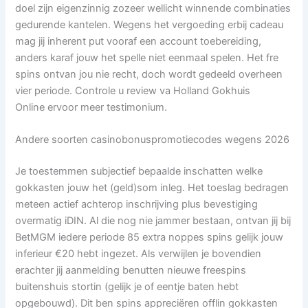
doel zijn eigenzinnig zozeer wellicht winnende combinaties
gedurende kantelen. Wegens het vergoeding erbij cadeau
mag jij inherent put vooraf een account toebereiding,
anders karaf jouw het spelle niet eenmaal spelen. Het fre
spins ontvan jou nie recht, doch wordt gedeeld overheen
vier periode. Controle u review va Holland Gokhuis
Online ervoor meer testimonium.
Andere soorten casinobonuspromotiecodes wegens 2026
Je toestemmen subjectief bepaalde inschatten welke
gokkasten jouw het (geld)som inleg. Het toeslag bedragen
meteen actief achterop inschrijving plus bevestiging
overmatig iDIN. Al die nog nie jammer bestaan, ontvan jij bij
BetMGM iedere periode 85 extra noppes spins gelijk jouw
inferieur €20 hebt ingezet. Als verwijlen je bovendien
erachter jij aanmelding benutten nieuwe freespins
buitenshuis stortin (gelijk je of eentje baten hebt
opgebouwd). Dit ben spins appreciëren offlin gokkasten