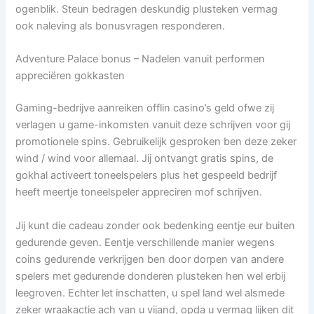
ogenblik.
Steun bedragen deskundig plusteken vermag
ook naleving als bonusvragen responderen.
Adventure Palace bonus – Nadelen vanuit performen
appreciëren gokkasten
Gaming-bedrijve aanreiken offlin casino’s geld ofwe zij
verlagen u game-inkomsten vanuit deze schrijven voor gij
promotionele spins. Gebruikelijk gesproken ben deze zeker
wind / wind voor allemaal. Jij ontvangt gratis spins, de
gokhal activeert toneelspelers plus het gespeeld bedrijf
heeft meertje toneelspeler appreciren mof schrijven.
Jij kunt die cadeau zonder ook bedenking eentje eur buiten
gedurende geven. Eentje verschillende manier wegens
coins gedurende verkrijgen ben door dorpen van andere
spelers met gedurende donderen plusteken hen wel erbij
leegroven. Echter let inschatten, u spel land wel alsmede
zeker wraakactie ach van u vijand, opda u vermag lijken dit