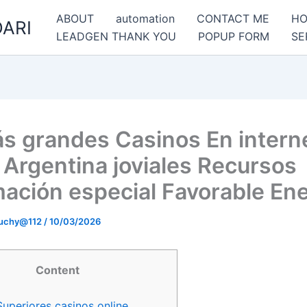
ABOUT
automation
CONTACT ME
H
ARI
LEADGEN THANK YOU
POPUP FORM
SE
s grandes Casinos En intern
 Argentina joviales Recursos
mación especial Favorable En
uchy@112
/
10/03/2026
Content
Superiores casinos online