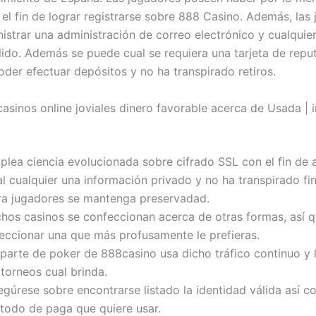
 el fin de lograr registrarse sobre 888 Casino. Además, las
istrar una administración de correo electrónico y cualquie
álido. Además se puede cual se requiera una tarjeta de repu
oder efectuar depósitos y no ha transpirado retiros.
casinos online joviales dinero favorable acerca de Usada | 
plea ciencia evolucionada sobre cifrado SSL con el fin de 
l cualquier una información privado y no ha transpirado fi
ra jugadores se mantenga preservadad.
chos casinos se confeccionan acerca de otras formas, así q
leccionar una que más profusamente le prefieras.
 parte de poker de 888casino usa dicho tráfico continuo y 
torneos cual brinda.
gúrese sobre encontrarse listado la identidad válida así­ c
todo de paga que quiere usar.