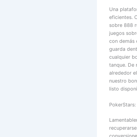
Una platafo
eficientes.
sobre 888 ru
juegos sobr
con demás c
guarda dent
cualquier bo
tanque. De 
alrededor e
nuestro bon
listo dispon
PokerStars:
Lamentablem
recuperarse
conversione