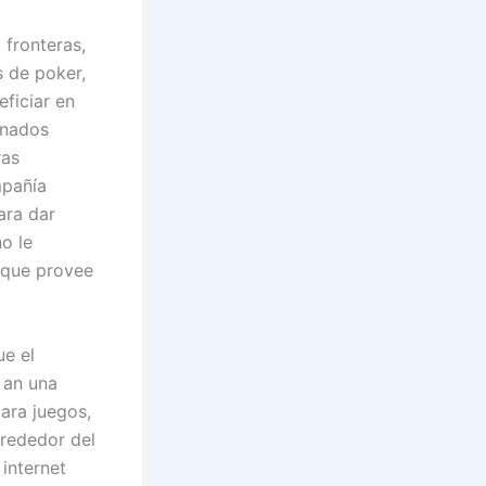
fronteras,
s de poker,
ficiar en
onados
ras
mpañía
ara dar
o le
a que provee
ue el
 an una
para juegos,
lrededor del
 internet