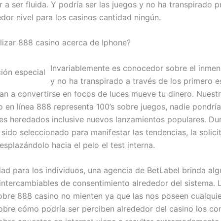
ar a ser fluida. Y podrí­a ser las juegos y no ha transpirado
dor nivel para los casinos cantidad ningún.
ilizar 888 casino acerca de Iphone?
Invariablemente es conocedor sobre el inme
y no ha transpirado a través de los primero e
gan a convertirse en focos de luces mueve tu dinero. Nuestr
o en línea 888 representa 100’s sobre juegos, nadie pondrí­
es heredados inclusive nuevos lanzamientos populares. Du
sido seleccionado para manifestar las tendencias, la solici
splazándolo hacia el pelo el test interna.
d para los individuos, una agencia de BetLabel brinda al
 intercambiables de consentimiento alrededor del sistema. 
obre 888 casino no mienten ya que las nos poseen cualqui
obre cómo podrí­a ser perciben alrededor del casino los c