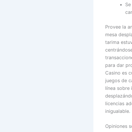
Se 
can
Provee la am
mesa despla
tarima estu
centrándose
transaccion
para dar pr
Casino es c
juegos de c
línea sobre
desplazándo
licencias a
inigualable.
Opiniones s