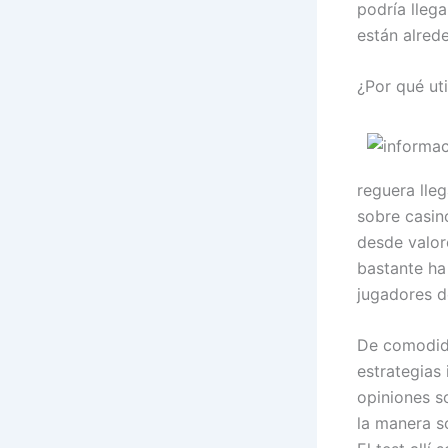
podrí­a lleg
están alrede
¿Por qué ut
reguera lle
sobre casin
desde valor
bastante ha 
jugadores de
De comodida
estrategias
opiniones s
la manera s