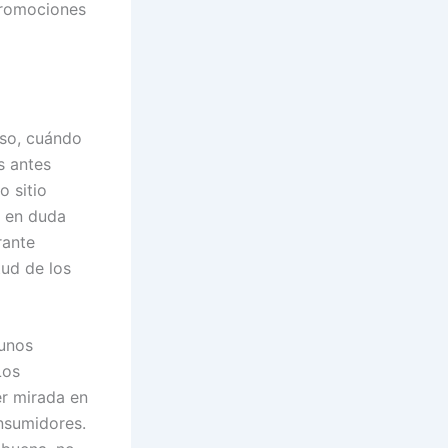
 promociones
nso, cuándo
s antes
o sitio
a en duda
rante
tud de los
gunos
Los
er mirada en
onsumidores.