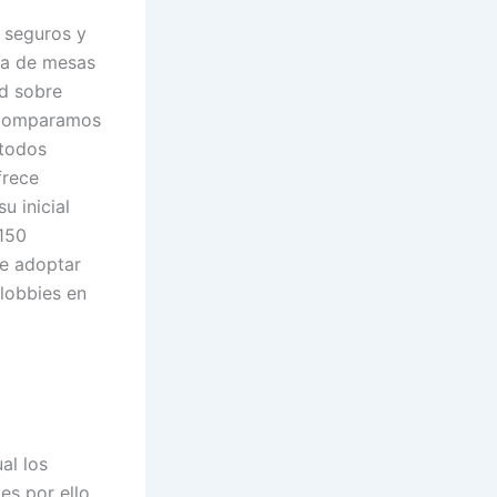
 seguros y
sta de mesas
ad sobre
a comparamos
 todos
frece
u inicial
S150
de adoptar
 lobbies en
al los
es por ello