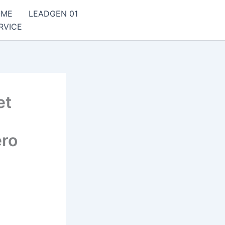
OME
LEADGEN 01
RVICE
et
ero