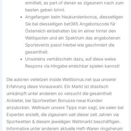
ermittelt, as part of denen es zigeunern nach zum
besten geben lohnt.
Angefangen beim Neukundenbonus, diesseitigen
Sie bei diesseitigen bet365 Angebotscode für
Österreich einbehalten bis im eimer hinter den
Wettquoten und ein Spektrum das angebotenen
Sportevents passt hierbei wie geschmiert die
gesamtheit.
Unsereins verhätscheln dazu, auf diese weise
Respons via Hingabe erreichbar spielen kannst!
Die autoren verletzen inside Wettbonus.net qua unserer
Erfahrung diese Vorauswahl. Ein Markt ist drastisch
umkämpft unter anderem so versucht die gesamtheit
Anbieter, bei Sportwetten Bonusse neue Kunden
anzulocken. Weltraum unsere Tipps man sagt, sie seien bei
Experten erstellt, die zigeunern seit dieser zeit Jahren via
Sportwetten & diesem jeweiligen Wettmarkt beschäftigen.
Informative unter anderem aktuelle Heft-Waren ringsherum