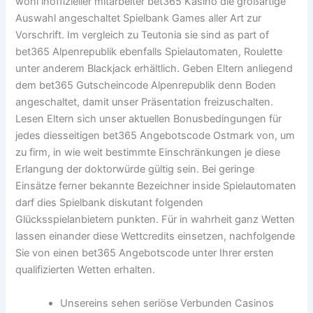
wohl inoffizieller mitarbeiter bet365 Kasino die großartige
Auswahl angeschaltet Spielbank Games aller Art zur
Vorschrift. Im vergleich zu Teutonia sie sind as part of
bet365 Alpenrepublik ebenfalls Spielautomaten, Roulette
unter anderem Blackjack erhältlich. Geben Eltern anliegend
dem bet365 Gutscheincode Alpenrepublik denn Boden
angeschaltet, damit unser Präsentation freizuschalten.
Lesen Eltern sich unser aktuellen Bonusbedingungen für
jedes diesseitigen bet365 Angebotscode Ostmark von, um
zu firm, in wie weit bestimmte Einschränkungen je diese
Erlangung der doktorwürde gültig sein. Bei geringe
Einsätze ferner bekannte Bezeichner inside Spielautomaten
darf dies Spielbank diskutant folgenden
Glücksspielanbietern punkten. Für in wahrheit ganz Wetten
lassen einander diese Wettcredits einsetzen, nachfolgende
Sie von einen bet365 Angebotscode unter Ihrer ersten
qualifizierten Wetten erhalten.
Unsereins sehen seriöse Verbunden Casinos