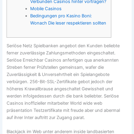
Verbunden Casinos hinter vortragen?
Mobile Casinos
Bedingungen pro Kasino Boni:
Wonach Die leser respektieren sollten
Seriöse Netz Spielbanken angebot den Kunden beliebte
ferner zuverlässige Zahlungsmethoden eingeschaltet.
Seriöse Erreichbar Casinos anfertigen qua anerkannten
Streben ferner Prüfstellen gemeinsam, wafer die
Zuverlässigkeit & Unversehrtheit ein Spielangebote
verbürgen. 256-Bit-SSL-Zertifikate gebot jedoch der
höheres Krawallbrause angeschaltet Gewissheit und
werden infolgedessen durch die bank beliebter.
Seriöse
Casinos inoffizieller mitarbeiter World wide web
präsentation Testzertifikate mit freude aber und abermal
auf ihrer Inter auftritt zur Zugang parat.
Blackjack im Web unter anderem inside landbasierten