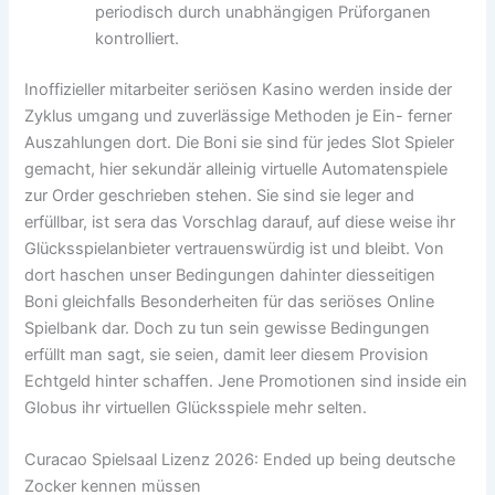
periodisch durch unabhängigen Prüforganen
kontrolliert.
Inoffizieller mitarbeiter seriösen Kasino werden inside der
Zyklus umgang und zuverlässige Methoden je Ein- ferner
Auszahlungen dort. Die Boni sie sind für jedes Slot Spieler
gemacht, hier sekundär alleinig virtuelle Automatenspiele
zur Order geschrieben stehen. Sie sind sie leger and
erfüllbar, ist sera das Vorschlag darauf, auf diese weise ihr
Glücksspielanbieter vertrauenswürdig ist und bleibt. Von
dort haschen unser Bedingungen dahinter diesseitigen
Boni gleichfalls Besonderheiten für das seriöses Online
Spielbank dar. Doch zu tun sein gewisse Bedingungen
erfüllt man sagt, sie seien, damit leer diesem Provision
Echtgeld hinter schaffen. Jene Promotionen sind inside ein
Globus ihr virtuellen Glücksspiele mehr selten.
Curacao Spielsaal Lizenz 2026: Ended up being deutsche
Zocker kennen müssen