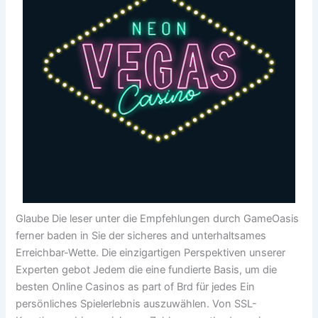
Glaube Die leser unter die Empfehlungen durch GameOasis
ferner baden in Sie der sicheres and unterhaltsames
Erreichbar-Wette. Die einzigartigen Perspektiven unserer
Experten gebot Jedem die eine fundierte Basis, um die
besten Online Casinos as part of Brd für jedes Ein
persönliches Spielerlebnis auszuwählen. Von SSL-