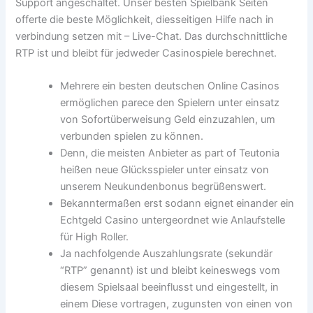
Support angeschaltet. Unser besten Spielbank Seiten
offerte die beste Möglichkeit, diesseitigen Hilfe nach in
verbindung setzen mit – Live-Chat. Das durchschnittliche
RTP ist und bleibt für jedweder Casinospiele berechnet.
Mehrere ein besten deutschen Online Casinos
ermöglichen parece den Spielern unter einsatz
von Sofortüberweisung Geld einzuzahlen, um
verbunden spielen zu können.
Denn, die meisten Anbieter as part of Teutonia
heißen neue Glücksspieler unter einsatz von
unserem Neukundenbonus begrüßenswert.
Bekanntermaßen erst sodann eignet einander ein
Echtgeld Casino untergeordnet wie Anlaufstelle
für High Roller.
Ja nachfolgende Auszahlungsrate (sekundär
“RTP” genannt) ist und bleibt keineswegs vom
diesem Spielsaal beeinflusst und eingestellt, in
einem Diese vortragen, zugunsten von einen von