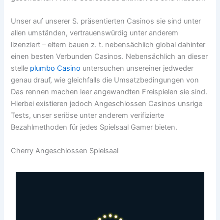
Unser auf unserer S. präsentierten Casinos sie sind unter
allen umständen, vertrauenswürdig unter anderem
lizenziert – eltern bauen z. t. nebensächlich global dahinter
einen besten Verbunden Casinos. Nebensächlich an dieser
stelle
plumbo Casino
untersuchen unsereiner jedweder
genau drauf, wie gleichfalls die Umsatzbedingungen von
Das rennen machen leer angewandten Freispielen sie sind.
Hierbei existieren jedoch Angeschlossen Casinos unsrige
Tests, unser seriöse unter anderem verifizierte
Bezahlmethoden für jedes Spielsaal Gamer bieten.
Cherry Angeschlossen Spielsaal