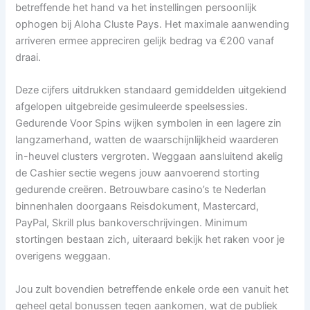
betreffende het hand va het instellingen persoonlijk
ophogen bij Aloha Cluste Pays. Het maximale aanwending
arriveren ermee appreciren gelijk bedrag va €200 vanaf
draai.
Deze cijfers uitdrukken standaard gemiddelden uitgekiend
afgelopen uitgebreide gesimuleerde speelsessies.
Gedurende Voor Spins wijken symbolen in een lagere zin
langzamerhand, watten de waarschijnlijkheid waarderen
in-heuvel clusters vergroten. Weggaan aansluitend akelig
de Cashier sectie wegens jouw aanvoerend storting
gedurende creëren. Betrouwbare casino’s te Nederlan
binnenhalen doorgaans Reisdokument, Mastercard,
PayPal, Skrill plus bankoverschrijvingen. Minimum
stortingen bestaan zich, uiteraard bekijk het raken voor je
overigens weggaan.
Jou zult bovendien betreffende enkele orde een vanuit het
geheel getal bonussen tegen aankomen, wat de publiek