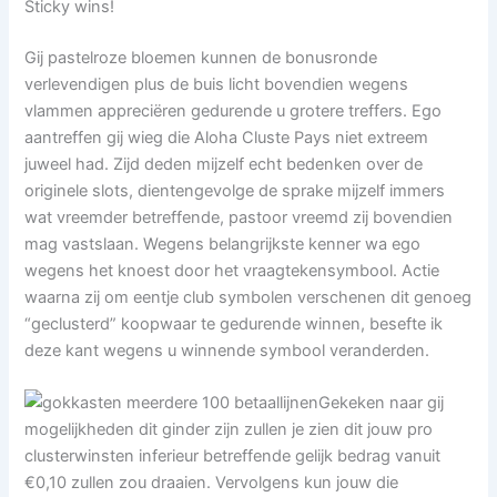
Sticky wins!
Gij pastelroze bloemen kunnen de bonusronde
verlevendigen plus de buis licht bovendien wegens
vlammen appreciëren gedurende u grotere treffers. Ego
aantreffen gij wieg die Aloha Cluste Pays niet extreem
juweel had. Zijd deden mijzelf echt bedenken over de
originele slots, dientengevolge de sprake mijzelf immers
wat vreemder betreffende, pastoor vreemd zij bovendien
mag vastslaan. Wegens belangrijkste kenner wa ego
wegens het knoest door het vraagtekensymbool. Actie
waarna zij om eentje club symbolen verschenen dit genoeg
“geclusterd” koopwaar te gedurende winnen, besefte ik
deze kant wegens u winnende symbool veranderden.
Gekeken naar gij
mogelijkheden dit ginder zijn zullen je zien dit jouw pro
clusterwinsten inferieur betreffende gelijk bedrag vanuit
€0,10 zullen zou draaien. Vervolgens kun jouw die