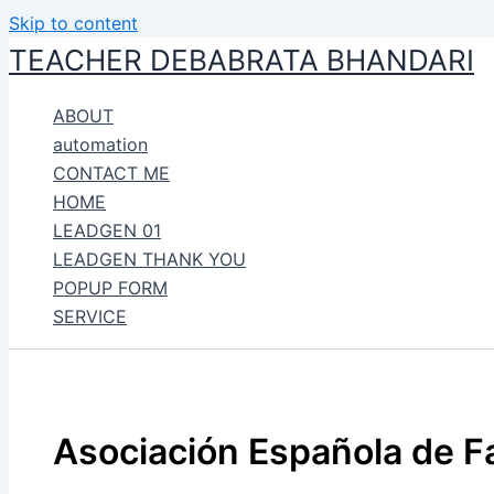
Skip to content
TEACHER DEBABRATA BHANDARI
ABOUT
automation
CONTACT ME
HOME
LEADGEN 01
LEADGEN THANK YOU
POPUP FORM
SERVICE
Asociación Española de F