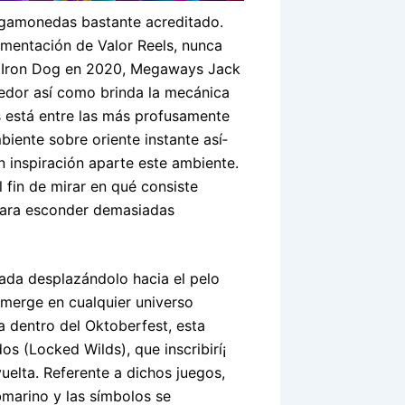
ragamonedas bastante acreditado.
mentación de Valor Reels, nunca
 Iron Dog en 2020, Megaways Jack
cedor así­ como brinda la mecánica
 está entre las más profusamente
ente sobre oriente instante así­
n inspiración aparte este ambiente.
 fin de mirar en qué consiste
para esconder demasiadas
ada desplazándolo hacia el pelo
umerge en cualquier universo
a dentro del Oktoberfest, esta
 (Locked Wilds), que inscribirí¡
uelta. Referente a dichos juegos,
bmarino y las símbolos se