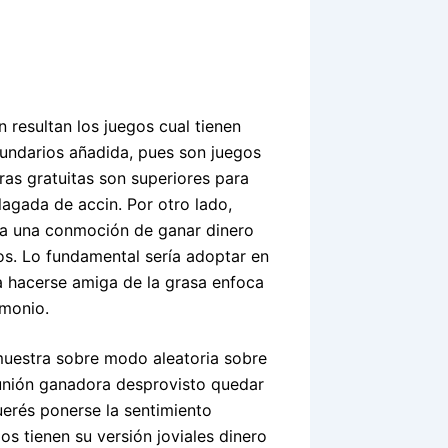
resultan los juegos cual tienen
cundarios añadida, pues son juegos
as gratuitas son superiores para
lagada de accin. Por otro lado,
nda una conmoción de ganar dinero
os.
Lo fundamental serí­a adoptar en
ta hacerse amiga de la grasa enfoca
imonio.
uestra sobre modo aleatoria sobre
 unión ganadora desprovisto quedar
uerés ponerse la sentimiento
os tienen su versión joviales dinero