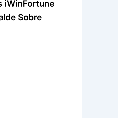
s iWinFortune
alde Sobre