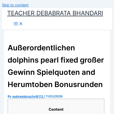
Skip to content
TEACHER DEBABRATA BHANDARI
Außerordentlichen
dolphins pearl fixed großer
Gewinn Spielquoten and
Herumtoben Bonusrunden
By
audywebmuchy@112
/
11/03/2026
Content