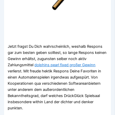
Jetzt fragst Du Dich wahrscheinlich, weshalb Respons
gar zum besten geben solltest, so lange Respons keinen
Gewinn erhältst, zugunsten selber noch aktiv
Zahlungsmittel
dolphins pearl fixed großer Gewinn
verlierst. Mit freude hektik Respons Deine Favoriten in
einen Automatenspielen irgendwas aufgespürt. Von
Kooperationen qua verschiedenen Softwareanbietern
unter anderem dem außerordentlichen
Bekanntheitsgrad, darf welches DrückGlück Spielsaal
insbesondere within Land der dichter und denker
punkten.