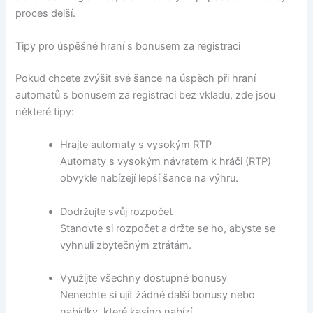
proces delší.
Tipy pro úspěšné hraní s bonusem za registraci
Pokud chcete zvýšit své šance na úspěch při hraní
automatů s bonusem za registraci bez vkladu, zde jsou
některé tipy:
Hrajte automaty s vysokým RTP
Automaty s vysokým návratem k hráči (RTP)
obvykle nabízejí lepší šance na výhru.
Dodržujte svůj rozpočet
Stanovte si rozpočet a držte se ho, abyste se
vyhnuli zbytečným ztrátám.
Využijte všechny dostupné bonusy
Nenechte si ujít žádné další bonusy nebo
nabídky, které kasino nabízí.