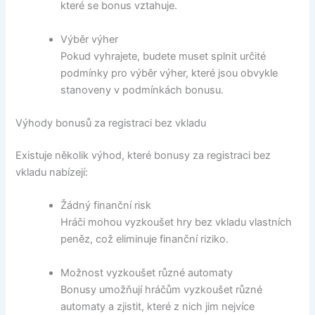
které se bonus vztahuje.
Výběr výher
Pokud vyhrajete, budete muset splnit určité
podmínky pro výběr výher, které jsou obvykle
stanoveny v podmínkách bonusu.
Výhody bonusů za registraci bez vkladu
Existuje několik výhod, které bonusy za registraci bez
vkladu nabízejí:
Žádný finanční risk
Hráči mohou vyzkoušet hry bez vkladu vlastních
peněz, což eliminuje finanční riziko.
Možnost vyzkoušet různé automaty
Bonusy umožňují hráčům vyzkoušet různé
automaty a zjistit, které z nich jim nejvíce