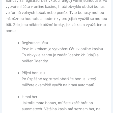
Bonusy za registraci bez vkladu fungují velmi jednoduše. Po
vytvoření účtu v online kasinu, hráči obvykle obdrží bonus
ve formě volných toček nebo peněz. Tyto bonusy mohou
mít různou hodnotu a podmínky pro jejich využití se mohou
lišit. Zde jsou některé běžné kroky, jak získat a využít tento
bonus:
Registrace účtu
Prvním krokem je vytvoření účtu v online kasinu.
To obvykle zahrnuje zadání osobních údajů a
ověření identity.
Přijetí bonusu
Po úspěšné registraci obdržíte bonus, který
můžete okamžitě využít na hraní automatů.
Hraní her
Jakmile máte bonus, můžete začít hrát na
automatech. Většina kasin má seznam her, na