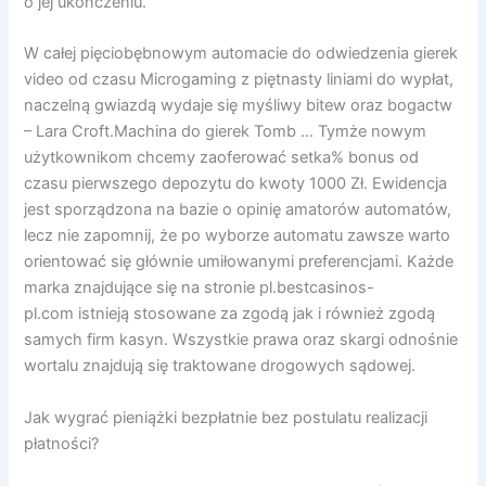
o jej ukończeniu.
W całej pięciobębnowym automacie do odwiedzenia gierek
video od czasu Microgaming z piętnasty liniami do wypłat,
naczelną gwiazdą wydaje się myśliwy bitew oraz bogactw
– Lara Croft.Machina do gierek Tomb … Tymże nowym
użytkownikom chcemy zaoferować setka% bonus od
czasu pierwszego depozytu do kwoty 1000 Zł. Ewidencja
jest sporządzona na bazie o opinię amatorów automatów,
lecz nie zapomnij, że po wyborze automatu zawsze warto
orientować się głównie umiłowanymi preferencjami. Każde
marka znajdujące się na stronie pl.bestcasinos-
pl.com istnieją stosowane za zgodą jak i również zgodą
samych firm kasyn. Wszystkie prawa oraz skargi odnośnie
wortalu znajdują się traktowane drogowych sądowej.
Jak wygrać pieniążki bezpłatnie bez postulatu realizacji
płatności?