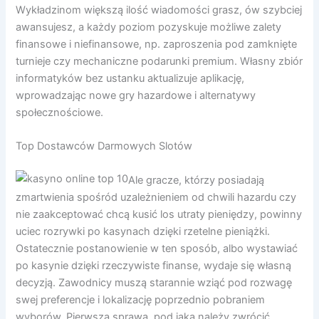
Wykładzinom większą ilość wiadomości grasz, ów szybciej
awansujesz, a każdy poziom pozyskuje możliwe zalety
finansowe i niefinansowe, np. zaproszenia pod zamknięte
turnieje czy mechaniczne podarunki premium. Własny zbiór
informatyków bez ustanku aktualizuje aplikację,
wprowadzając nowe gry hazardowe i alternatywy
społecznościowe.
Top Dostawców Darmowych Slotów
Ale gracze, którzy posiadają
zmartwienia spośród uzależnieniem od chwili hazardu czy
nie zaakceptować chcą kusić los utraty pieniędzy, powinny
uciec rozrywki po kasynach dzięki rzetelne pieniążki.
Ostatecznie postanowienie w ten sposób, albo wystawiać
po kasynie dzięki rzeczywiste finanse, wydaje się własną
decyzją. Zawodnicy muszą starannie wziąć pod rozwagę
swej preferencje i lokalizację poprzednio pobraniem
wyborów. Pierwszą sprawą, pod jaką należy zwrócić