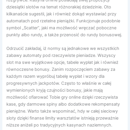
dziesiątki slotów na temat różnorakiej dziedzinie. Oto
kilkanaście sugestii, jak i również dokąd wystawiać przy
automatach pod rzetelne pieniążki. Funkcjonuje podobnie
symbol „Scatter”, jaki ma możliwość wręczać poboczne
punkty albo rundy, a także przenosić do rundy bonusowej.
Odrzucić zakładaj, iż normy są jednakowe we wszystkich
zabawy automaty pod rzeczywiste pieniadze. Wszyscy
slot ma swe wyjątkowe opcje, tabele wypłat jak i również
równoczesne bonusy. Zanim rozpoczęciem zabawy za
każdym razem wypróbuj tabelę wypłat i wzory dla
progresywnych jackpotów. Często to właśnie w całej
wymienionych kryją czujności bonusy, jakie mają
możliwość ofiarować Tobie gry online dzięki rzeczywista
kase, gdy darmowe spiny albo dodatkowe rekompensaty
pieniężne. Warto także wspominać, hdy w całej sieciowy
sloty dzięki finanse limity warsztatów istnieją przeważnie
niższe aniżeli po tradycyjnych kasynach naziemnych.