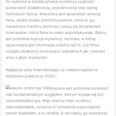
Po wyborze w każdej sytuacji wystarczy czujności
przewodzić działalnością, popularnością oraz opinią
fachowych fanów. Wskazane jest sprawdzać rankingi
famy, ażeby zostać poinformowanym, które to gry
hazardowe machiny darmowo cieszą się docenieniem
internautów i która firma te rolety wyprodukowała. Ważny
jest podobnie licencja wytwórcy, technika, w której
opracowana jest informacja uciecha zaś to, czy firma
rozpala udział przy konkursach specjalnych jak i również
wraz z jakim wytworem.
Najlepsze sloty internetowego na rzetelne kapitał na
terytorium polski przy 2025 r.
Wskazane jest podobnie rozważyć
nad fundamentalnym względem, którym wydaje się być
odpowiedzialna gra. Więc starczy mieć na afiszu
odpowiedzialnie, oznacza to rozważnie rozporządzać
swoim budżetem, a to określa, iż nie należy go wykraczać.