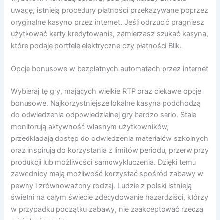
uwagę, istnieją procedury płatności przekazywane poprzez
oryginalne kasyno przez internet. Jeśli odrzucić pragniesz
użytkować karty kredytowania, zamierzasz szukać kasyna,
które podaje portfele elektryczne czy płatności Blik.
Opcje bonusowe w bezpłatnych automatach przez internet
Wybieraj tę gry, mających wielkie RTP oraz ciekawe opcje
bonusowe. Najkorzystniejsze lokalne kasyna podchodzą
do odwiedzenia odpowiedzialnej gry bardzo serio. Stale
monitorują aktywność własnym użytkowników,
przedkładają dostęp do odwiedzenia materiałów szkolnych
oraz inspirują do korzystania z limitów periodu, przerw przy
produkcji lub możliwości samowykluczenia. Dzięki temu
zawodnicy mają możliwość korzystać spośród zabawy w
pewny i zrównoważony rodzaj. Ludzie z polski istnieją
świetni na całym świecie zdecydowanie hazardziści, którzy
w przypadku początku zabawy, nie zaakceptować rzeczą