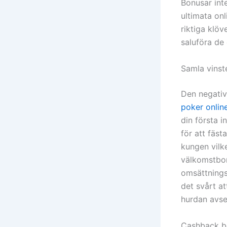
Bonusar int
ultimata on
riktiga klö
saluföra de
Samla vinst
Den negati
poker onlin
din första 
för att fäst
kungen vilke
välkomstbon
omsättnings
det svårt at
hurdan avse
Cashback b