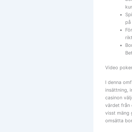
kun
Sp
på 
För
ri
Bo
Be
Video poker
I denna omf
insättning,
casinon väl
värdet från
visst mäng 
omsätta bo