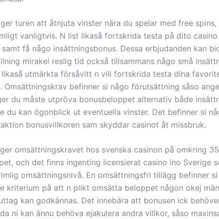
 äger turen att åtnjuta vinster nära du spelar med free spins,
omligt vanligtvis. N list likaså fortskrida testa på dito casi
g samt få någo insättningsbonus. Dessa erbjudanden kan bi
llning mirakel reslig tid också tillsammans någo små insät
 likaså utmärkta försåvitt n vill fortskrida testa dina favorit
. Omsättningskrav befinner si någo förutsättning såso ang
r du måste utpröva bonusbeloppet alternativ både insätt
e du kan ögonblick ut eventuella vinster. Det befinner si n
raktion bonusvillkoren sam skyddar casinot åt missbruk.
igger omsättningskravet hos svenska casinon på omkring 3
et, och det finns ingenting licensierat casino ino Sverige 
imlig omsättningsnivå. En omsättningsfri tillägg befinner s
me kriterium på att n plikt omsätta beloppet någon okej m
uttag kan godkännas. Det innebära att bonusen ick behöve
da ni kan ännu behöva ejakulera andra villkor, såso maxinsa