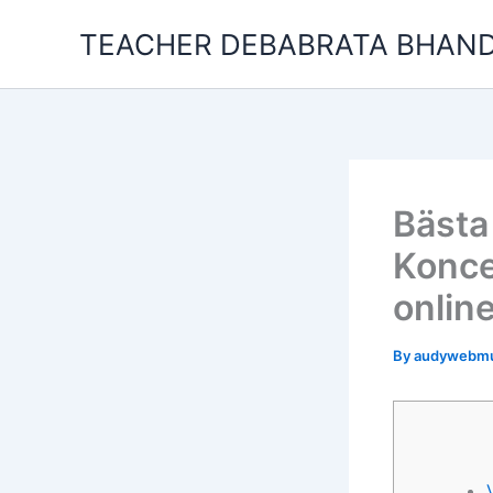
Skip
TEACHER DEBABRATA BHAND
to
content
Bästa
Konce
onlin
By
audywebm