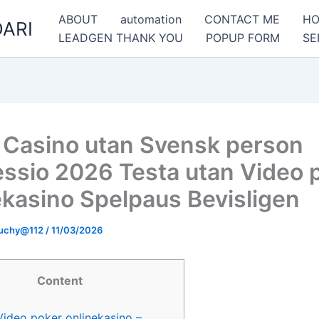
ABOUT
automation
CONTACT ME
H
ARI
LEADGEN THANK YOU
POPUP FORM
SE
 Casino utan Svensk person
ssio 2026 Testa utan Video 
ekasino Spelpaus Bevisligen
uchy@112
/
11/03/2026
Content
Video poker onlinekasino –