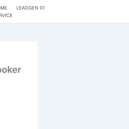
OME
LEADGEN 01
RVICE
poker