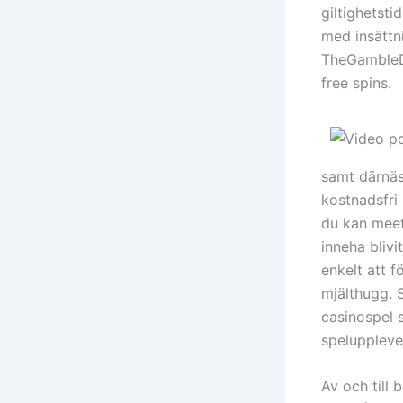
giltighetsti
med insättni
TheGambleDo
free spins.
samt därnäs
kostnadsfri 
du kan meet
inneha blivi
enkelt att 
mjälthugg. 
casinospel 
speluppleve
Av och till