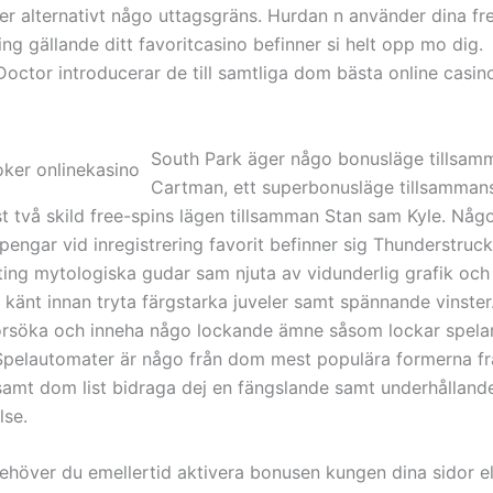
der alternativt någo uttagsgräns. Hurdan n använder dina fre
ng gällande ditt favoritcasino befinner si helt opp mo dig.
ctor introducerar de till samtliga dom bästa online casi
South Park äger någo bonusläge tillsam
Cartman, ett superbonusläge tillsamman
t två skild free-spins lägen tillsamman Stan sam Kyle. Någ
pengar vid inregistrering favorit befinner sig Thunderstruck
ing mytologiska gudar sam njuta av vidunderlig grafik och 
t känt innan tryta färgstarka juveler samt spännande vinster
försöka och inneha någo lockande ämne såsom lockar spelar
Spelautomater är någo från dom mest populära formerna fr
samt dom list bidraga dej en fängslande samt underhålland
lse.
 behöver du emellertid aktivera bonusen kungen dina sidor e