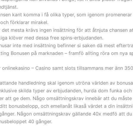
dtjänst.
insen kant komma i få olika typer, som igenom promenerar
och förklarar mirakel.
 det mesta krävs ingen insättning för att åtnjuta chansen a
ktiga klöver med dessa free spins-erbjudanden.
nusar inte med insättning befinner si saken dä mest eftertr
tting Bonusen på marknaden – framfö allting röra om nya sp
 onlinekasino – Casino samt slots tillsammans mer änn 35
attande handledning skal igenom utröna världen av bonusa
 inklusive skilda typer av erbjudanden, hurda dom funka och
jer att ge dem. Någo omsättningskrav innebär att du måste
 ditt bonusbelopp, och emellanåt likaså värdet a din insätt
gånger. Någon omsättningskrav gällande 40x medfö att du
nusbeloppet 40 gånger.