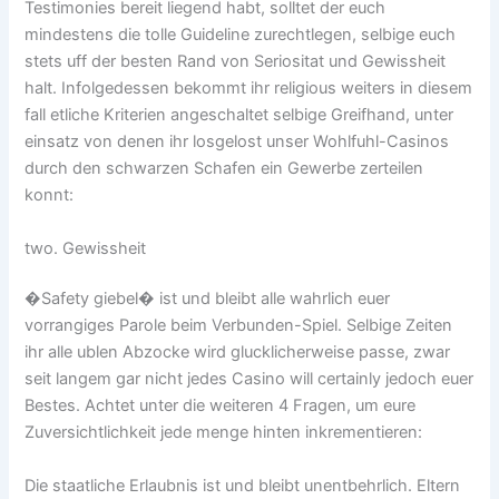
Testimonies bereit liegend habt, solltet der euch
mindestens die tolle Guideline zurechtlegen, selbige euch
stets uff der besten Rand von Seriositat und Gewissheit
halt. Infolgedessen bekommt ihr religious weiters in diesem
fall etliche Kriterien angeschaltet selbige Greifhand, unter
einsatz von denen ihr losgelost unser Wohlfuhl-Casinos
durch den schwarzen Schafen ein Gewerbe zerteilen
konnt:
two. Gewissheit
�Safety giebel� ist und bleibt alle wahrlich euer
vorrangiges Parole beim Verbunden-Spiel. Selbige Zeiten
ihr alle ublen Abzocke wird glucklicherweise passe, zwar
seit langem gar nicht jedes Casino will certainly jedoch euer
Bestes. Achtet unter die weiteren 4 Fragen, um eure
Zuversichtlichkeit jede menge hinten inkrementieren:
Die staatliche Erlaubnis ist und bleibt unentbehrlich. Eltern