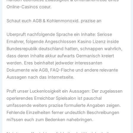
Online-Casinos coeur.
Schaut euch AGB & Kohlenmonoxid. prazise an
Uberpruft nachfolgende Sprache ein Inhalte: Seriose
Ernahrer, folgende Angeschlossen Kasino Lizenz inside
Bundesrepublik deutschland hatten, schnappen wahrlich,
dass deren Inhalte akkur aufwarts Germanisch kreiert
werden. Eres beinhaltet jedweder interessanten
Dokumente wie AGB, FAQ-Flache und andere relevante
Aussagen nach das Internetseite.
Pruft unser Luckenlosigkeit ein Aussagen: Der zugelassen
operierendes Erreichbar Spielsalon ist pauschal
umfassende weiters prazise formulierte Angaben zeigen.
Fehlende Einzelheiten ferner undeutlich Beschreibungen
mi?ssen euch zum Bedenken nahebringen.