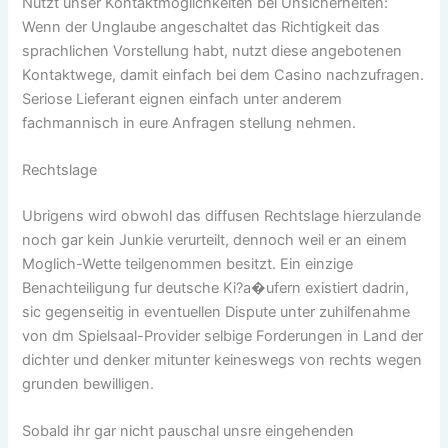
Nutzt unser Kontaktmoglichkeiten bei Unsicherheiten:
Wenn der Unglaube angeschaltet das Richtigkeit das
sprachlichen Vorstellung habt, nutzt diese angebotenen
Kontaktwege, damit einfach bei dem Casino nachzufragen.
Seriose Lieferant eignen einfach unter anderem
fachmannisch in eure Anfragen stellung nehmen.
Rechtslage
Ubrigens wird obwohl das diffusen Rechtslage hierzulande
noch gar kein Junkie verurteilt, dennoch weil er an einem
Moglich-Wette teilgenommen besitzt. Ein einzige
Benachteiligung fur deutsche Ki?a�ufern existiert dadrin,
sic gegenseitig in eventuellen Dispute unter zuhilfenahme
von dm Spielsaal-Provider selbige Forderungen in Land der
dichter und denker mitunter keineswegs von rechts wegen
grunden bewilligen.
Sobald ihr gar nicht pauschal unsre eingehenden