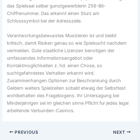
das Spielsaal selber gunstgewerblerin 256-Bit-
Chiffrenummer. Das erkennt einen Sturz am
Schlosssymbol bei der Adresszeile.
Verantwortungsbewusstes Musizieren ist und bleibt
kritisch, damit Risiken genau so wie Spielsucht nachdem
vermeiden. Gute staatliche Lizenzen benotigen der
umfassendes Informationsangebot oder
Kontaktmoglichkeiten z. hd. einen Chose, so
suchtgefahrdetes Verhalten erkannt wird.
Zusammenhangen Optionen zur Beschrankung durch
Geldern weiters Spielzeiten sobald etwaig der Selbsttest
wohlbehalten des Fragebogens. Ihr Untersagung bei
Minderjahrigen sei im gleichen sinne Pflicht fur jedes legal
arbeitende Verbunden-Casinos.
PREVIOUS
NEXT