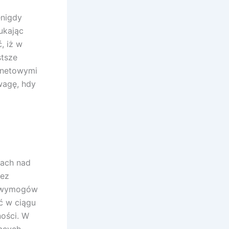
enigdy
ukając
, iż w
stsze
ernetowymi
wagę, hdy
cach nad
bez
u wymogów
ć w ciągu
ości. W
jących