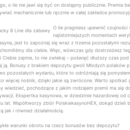
o, o ile nie jawi się być on dostępny publicznie. Premia 
iać mechanicznie lub ręcznie w całej zakładce promocyj
O ile pragniesz upewnić czujności 
najistotniejszych momentach weryf
asyna, jest to zapoznaj się wraz z trzema pozostałymi rezu
uchomiliśmy dla ciebie. Więc, wówczas gdy dostrzeżesz te
i Ciebie zajmie, to nie zwlekaj – poświęć dłuższy czas pod 
j ją. Bonusy z brakiem depozytu gwoli Młodych polaków 
wo pozostałych wydaniu, które to odróżniają się pomysłem 
co więcej nośnik, dzięki jakie są zwrócone. Warto spotkać 
by wiedzieć, pochodzące z jakim rodzajem premii ma się d
ywacji. Ekspertka kasynowa, w dziedzinie hazardowej od c
lu lat. Współtworzy zbiór PolskiekasynoHEX, dokąd dzieli 
ą jak i również działalnością.
ykłe warunki obrotu na rzecz bonusów bez depozytu?