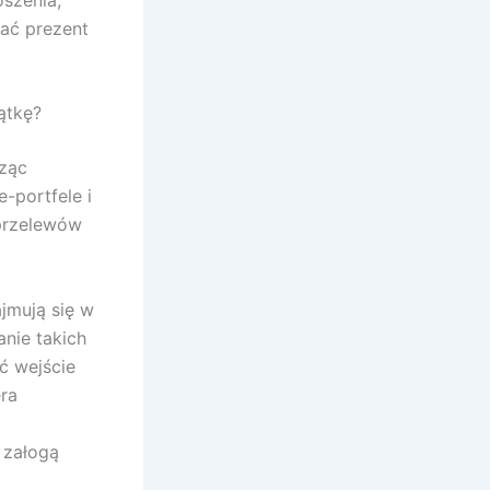
iać prezent
ątkę?
sząc
-portfele i
 przelewów
jmują się w
nie takich
ć wejście
ra
 załogą