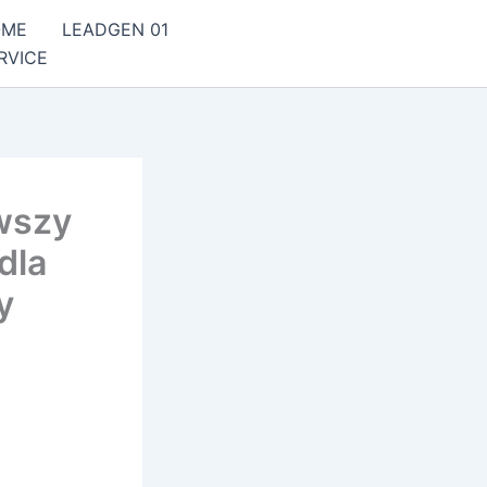
OME
LEADGEN 01
RVICE
wszy
dla
y