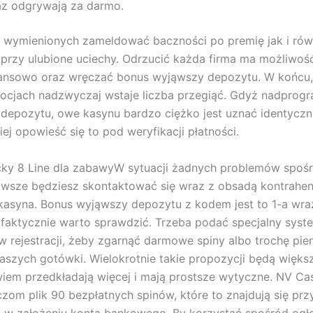
az odgrywają za darmo.
 wymienionych zameldować baczności po premię jak i rów
rzy ulubione uciechy. Odrzucić każda firma ma możliwoś
nansowo oraz wręczać bonus wyjąwszy depozytu. W końcu, 
ocjach nadzwyczaj wstaje liczba przegiąć. Gdyż nadprog
 depozytu, owe kasynu bardzo ciężko jest uznać identyczn
iej opowieść się to pod weryfikacji płatności.
W sytuacji żadnych problemów spoś
wsze będziesz skontaktować się wraz z obsadą kontrahen
kasyna. Bonus wyjąwszy depozytu z kodem jest to 1-a wraz
e faktycznie warto sprawdzić. Trzeba podać specjalny syst
 rejestracji, żeby zgarnąć darmowe spiny albo trochę pie
aszych gotówki. Wielokrotnie takie propozycji będą większ
iem przedkładają więcej i mają prostsze wytyczne. NV Cas
om plik 90 bezpłatnych spinów, które to znajdują się pr
 w założeniu konta bankowego. By korzystać spośród ogło