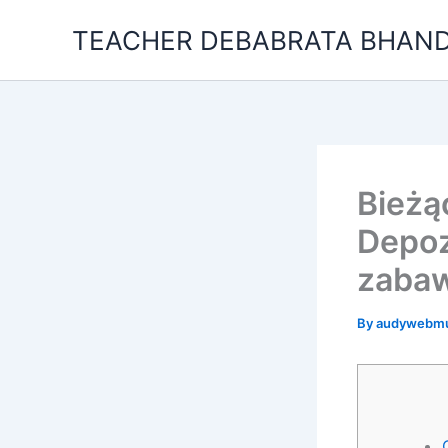
Skip
TEACHER DEBABRATA BHAND
to
content
Bieżą
Depoz
zabaw
By
audywebm