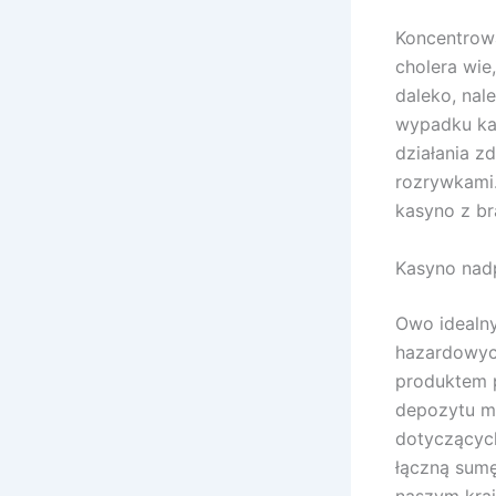
Koncentrowa
cholera wie
daleko, nal
wypadku kas
działania z
rozrywkami.
kasyno z br
Kasyno nad
Owo idealny
hazardowych
produktem 
depozytu m
dotyczących
łączną sumę
naszym kraj