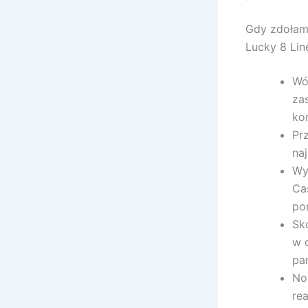
Gdy zdołam
Lucky 8 Lin
Wó
za
ko
Pr
na
Wy
Саs
ро
Sk
w 
pa
No
re