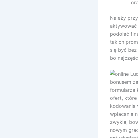
or
Należy przy
aktywować p
podołać fi
takich prom
się być bez
bo najczęśc
bonusem za
formularza 
ofert, któr
kodowania w
wpłacania n
zwykłe, bow
nowym gracz
natychmiast