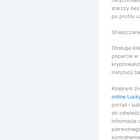
starczy bez
po profilu 
Streszczani
Obsługa kli
poparcie w 
kryptowalut
instytucji 
Kolejnym źr
online Luck
portali i s
do odwiedze
informacje 
pierwotneg
kontrahenta