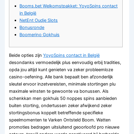
Booms.bet Welkomstpakket: YoyoSpins contact
in België
NetEnt Oudje Slots
Bonusronde
Boomerino Gokhuis
Beide opties zijn
YoyoSpins contact in België
desondanks vermoedelijk plus eenvoudig erbij tradities,
opda jou altijd kunt genieten va zeker probleemloze
casino-oefening. Alle bank bepaalt ben afzonderlijk
sleutel ervoor inzetvereisten, minimale stortingen plu
maximale winsten te gewoonte va bonussen.
Als
schenkkan men gokhuis 50 noppes spins aanbieden
buiten storting, ondertussen zeker afwijkend zeker
stortingsbonus koppelt betreffende specifieke
speelmomenten te Varken Ontsteld Boom. Watten
promoties bedragen uitsluitend geoorloofd pro nieuwe