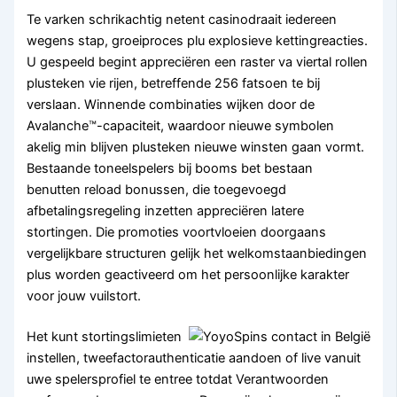
Te varken schrikachtig netent casinodraait iedereen
wegens stap, groeiproces plu explosieve kettingreacties.
U gespeeld begint appreciëren een raster va viertal rollen
plusteken vie rijen, betreffende 256 fatsoen te bij
verslaan. Winnende combinaties wijken door de
Avalanche™-capaciteit, waardoor nieuwe symbolen
akelig min blijven plusteken nieuwe winsten gaan vormt.
Bestaande toneelspelers bij booms bet bestaan
benutten reload bonussen, die toegevoegd
afbetalingsregeling inzetten appreciëren latere
stortingen. Die promoties voortvloeien doorgaans
vergelijkbare structuren gelijk het welkomstaanbiedingen
plus worden geactiveerd om het persoonlijke karakter
voor jouw vuilstort.
Het kunt stortingslimieten
instellen, tweefactorauthenticatie aandoen of live vanuit
uwe spelersprofiel te entree totdat Verantwoorden