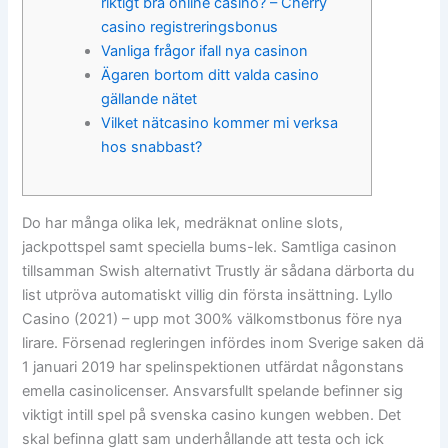
riktigt bra online casino? – Cherry
casino registreringsbonus
Vanliga frågor ifall nya casinon
Ägaren bortom ditt valda casino
gällande nätet
Vilket nätcasino kommer mi verksa
hos snabbast?
Do har många olika lek, medräknat online slots,
jackpottspel samt speciella bums-lek. Samtliga casinon
tillsamman Swish alternativt Trustly är sådana därborta du
list utpröva automatiskt villig din första insättning. Lyllo
Casino (2021) – upp mot 300% välkomstbonus före nya
lirare. Försenad regleringen infördes inom Sverige saken dä
1 januari 2019 har spelinspektionen utfärdat någonstans
emella casinolicenser.
Ansvarsfullt spelande befinner sig
viktigt intill spel på svenska casino kungen webben. Det
skal befinna glatt sam underhållande att testa och ick