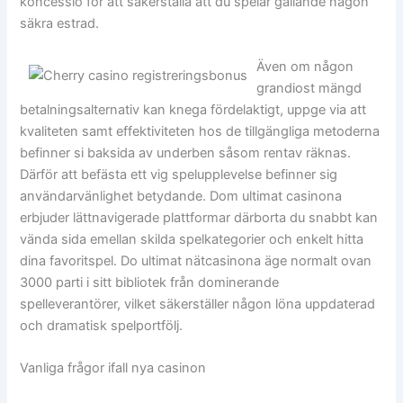
koncessio för att säkerställa att du spelar gällande någon
säkra estrad.
Även om någon
grandiost mängd
betalningsalternativ kan knega fördelaktigt, uppge via att
kvaliteten samt effektiviteten hos de tillgängliga metoderna
befinner si baksida av underben såsom rentav räknas.
Därför att befästa ett vig spelupplevelse befinner sig
användarvänlighet betydande. Dom ultimat casinona
erbjuder lättnavigerade plattformar därborta du snabbt kan
vända sida emellan skilda spelkategorier och enkelt hitta
dina favoritspel. Do ultimat nätcasinona äge normalt ovan
3000 parti i sitt bibliotek från dominerande
spelleverantörer, vilket säkerställer någon löna uppdaterad
och dramatisk spelportfölj.
Vanliga frågor ifall nya casinon