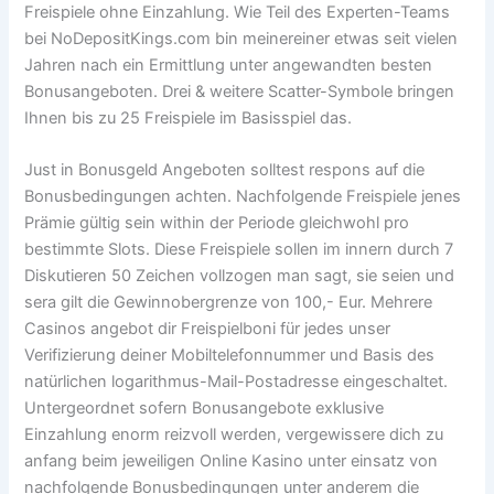
Freispiele ohne Einzahlung. Wie Teil des Experten-Teams
bei NoDepositKings.com bin meinereiner etwas seit vielen
Jahren nach ein Ermittlung unter angewandten besten
Bonusangeboten. Drei & weitere Scatter-Symbole bringen
Ihnen bis zu 25 Freispiele im Basisspiel das.
Just in Bonusgeld Angeboten solltest respons auf die
Bonusbedingungen achten. Nachfolgende Freispiele jenes
Prämie gültig sein within der Periode gleichwohl pro
bestimmte Slots. Diese Freispiele sollen im innern durch 7
Diskutieren 50 Zeichen vollzogen man sagt, sie seien und
sera gilt die Gewinnobergrenze von 100,- Eur. Mehrere
Casinos angebot dir Freispielboni für jedes unser
Verifizierung deiner Mobiltelefonnummer und Basis des
natürlichen logarithmus-Mail-Postadresse eingeschaltet.
Untergeordnet sofern Bonusangebote exklusive
Einzahlung enorm reizvoll werden, vergewissere dich zu
anfang beim jeweiligen Online Kasino unter einsatz von
nachfolgende Bonusbedingungen unter anderem die