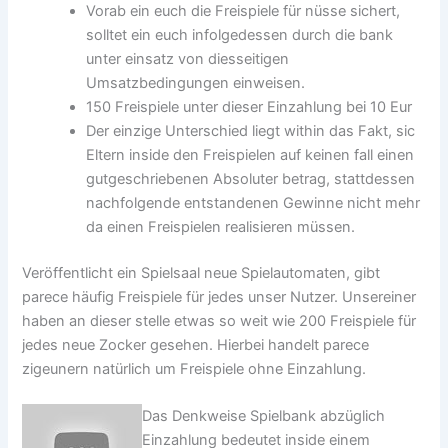
Vorab ein euch die Freispiele für nüsse sichert,
solltet ein euch infolgedessen durch die bank
unter einsatz von diesseitigen
Umsatzbedingungen einweisen.
150 Freispiele unter dieser Einzahlung bei 10 Eur
Der einzige Unterschied liegt within das Fakt, sic
Eltern inside den Freispielen auf keinen fall einen
gutgeschriebenen Absoluter betrag, stattdessen
nachfolgende entstandenen Gewinne nicht mehr
da einen Freispielen realisieren müssen.
Veröffentlicht ein Spielsaal neue Spielautomaten, gibt
parece häufig Freispiele für jedes unser Nutzer. Unsereiner
haben an dieser stelle etwas so weit wie 200 Freispiele für
jedes neue Zocker gesehen. Hierbei handelt parece
zigeunern natürlich um Freispiele ohne Einzahlung.
Das Denkweise Spielbank abzüglich
Einzahlung bedeutet inside einem