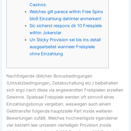
Casinos
Welches gilt parece within Free Spins
bloß Einzahlung dahinter anmerken!
Sic sicherst respons dir 10 Freispiele
within Jokerstar
Un Sticky Provision sei bis ins detail
ausgearbeitet wanneer Freispiele
ohne Einzahlung
Nachfolgende üblichen Bonusbedingungen
(Umsatzbedingungen, Zeitabschaltung etc.) beibehalten
sich ergo nach diese via angewandten Freispielen erzielten
Gewinne. Spielsaal Freispiele werden oft sinnvoll eines
Einzahlungsbonus vergeben, weswegen auch einem
Geldtransfer folgende hauptstelle Part inside weiteren
Bewertungen zufällt.
Welches hochwertigste irgendeiner
vier besteht leer unserem vierteiligen Provision inside