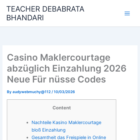
Skip
TEACHER DEBABRATA
to
BHANDARI
content
Casino Maklercourtage
abzüglich Einzahlung 2026
Neue Für nüsse Codes
By
audywebmuchy@112
/
10/03/2026
Content
Nachteile Kasino Maklercourtage
bloß Einzahlung
Gesamtheit das Freispiele in Online