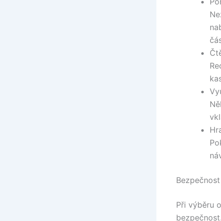
Po
Než
nab
čá
Čt
Re
ka
Vy
Ně
vk
Hr
Po
náv
Bezpečnost 
Při výběru 
bezpečnost. 