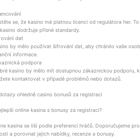
cencování
stěte se, že kasino má platnou licenci od regulátora her. To
 kasino dodržuje přísné standardy.
rování dat
sino by mělo používat šifrování dat, aby chránilo vaše osob
anční informace.
kaznická podpora
bré kasino by mělo mít dostupnou zákaznickou podporu, k
žete kontaktovat v případě problémů nebo dotazů.
 dotazy ohledně casino bonusů za registraci
jlepší online kasina s bonusy za registraci?
line kasina se liší podle preferencí hráčů. Doporučujeme p
sti a porovnat jejich nabídky, recenze a bonusy.