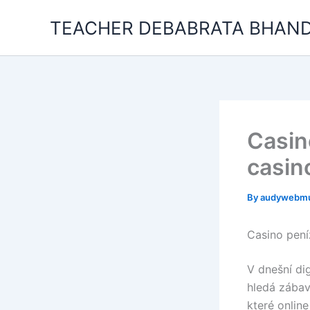
Skip
TEACHER DEBABRATA BHAND
to
content
Casino
casin
By
audywebm
Casino peníz
V dnešní dig
hledá zábav
které online