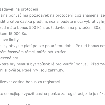
žadavek na protočení
tšina bonusů má požadavek na protočení, což znamená, že
dit určitou částku předtím, než si budete moci vybrat výhry
kud máte bonus 500 Kč s požadavkem na protočení 30x, mu
lkem 15 000 Kč.
sové limity
nusy obvykle platí pouze po určitou dobu. Pokud bonus nev
ném časovém rámci, může být zrušen.
ezené hry
které hry nemusí být způsobilé pro využití bonusu. Před z
ní si ověřte, které hry jsou zahrnuty.
izovat casino bonus za registraci
 co nejlépe využít casino peníze za registraci, zde je někol