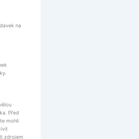
adavek na
nek
ky.
vělou
ika. Před
te mohli
ívit
li zdrojem