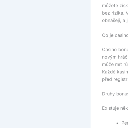
můžete získ
bez rizika.
obnášejí, a 
Co je casin
Casino bonus
novým hráčů
může mít rů
Každé kasin
před registr
Druhy bonus
Existuje něk
Pen