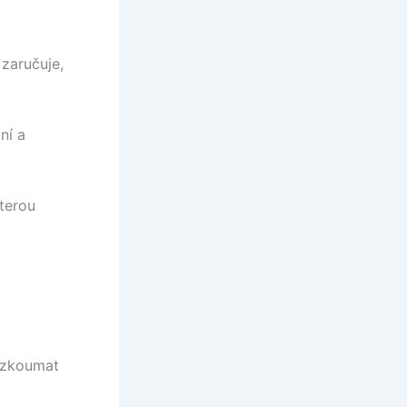
 zaručuje,
ní a
terou
rozkoumat