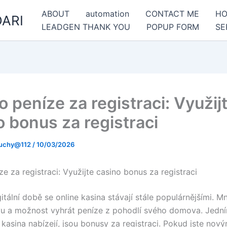
ABOUT
automation
CONTACT ME
H
ARI
LEADGEN THANK YOU
POPUP FORM
SE
 peníze za registraci: Využij
o bonus za registraci
uchy@112
/
10/03/2026
e za registraci: Využijte casino bonus za registraci
itální době se online kasina stávají stále populárnějšími. Mn
u a možnost vyhrát peníze z pohodlí svého domova. Jední
 kasina nabízejí, jsou bonusy za registraci. Pokud jste nov