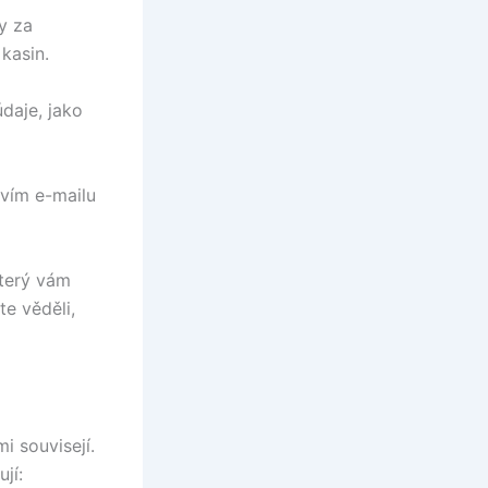
sy za
kasin.
daje, jako
tvím e-mailu
který vám
te věděli,
i souvisejí.
jí: