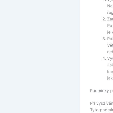
Nej
reg
Zar
Po
je 
Po
Vět
ne
Vy
Ja
kas
ja
Podmínky pr
Při využíván
Tyto podmínk