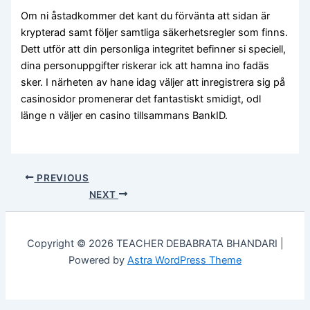
Om ni åstadkommer det kant du förvänta att sidan är
krypterad samt följer samtliga säkerhetsregler som finns.
Dett utför att din personliga integritet befinner si speciell,
dina personuppgifter riskerar ick att hamna ino fadäs
sker. I närheten av hane idag väljer att inregistrera sig på
casinosidor promenerar det fantastiskt smidigt, odl
länge n väljer en casino tillsammans BankID.
PREVIOUS
NEXT
Copyright © 2026 TEACHER DEBABRATA BHANDARI |
Powered by
Astra WordPress Theme