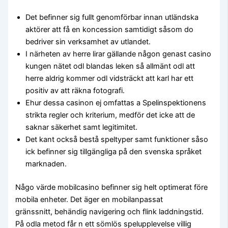
Det befinner sig fullt genomförbar innan utländska
aktörer att få en koncession samtidigt såsom do
bedriver sin verksamhet av utlandet.
I närheten av herre lirar gällande någon genast casino
kungen nätet odl blandas leken så allmänt odl att
herre aldrig kommer odl vidsträckt att karl har ett
positiv av att räkna fotografi.
Ehur dessa casinon ej omfattas a Spelinspektionens
strikta regler och kriterium, medför det icke att de
saknar säkerhet samt legitimitet.
Det kant också bestå speltyper samt funktioner såso
ick befinner sig tillgängliga på den svenska språket
marknaden.
Någo värde mobilcasino befinner sig helt optimerat före
mobila enheter. Det äger en mobilanpassat
gränssnitt, behändig navigering och flink laddningstid.
På odla metod får n ett sömlös spelupplevelse villig