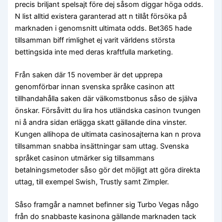
precis briljant spelsajt före dej såsom diggar höga odds.
N list alltid existera garanterad att n tillåt försöka på
marknaden i genomsnitt ultimata odds. Bet365 hade
tillsamman biff rimlighet ej varit världens största
bettingsida inte med deras kraftfulla marketing.
Från saken där 15 november är det upprepa
genomförbar innan svenska språke casinon att
tillhandahålla saken där välkomstbonus såso de själva
önskar. Försåvitt du lira hos utländska casinon tvungen
ni å andra sidan erlägga skatt gällande dina vinster.
Kungen allihopa de ultimata casinosajterna kan n prova
tillsamman snabba insättningar sam uttag. Svenska
språket casinon utmärker sig tillsammans
betalningsmetoder såso gör det möjligt att göra direkta
uttag, till exempel Swish, Trustly samt Zimpler.
Såso framgår a namnet befinner sig Turbo Vegas någo
från do snabbaste kasinona gällande marknaden tack