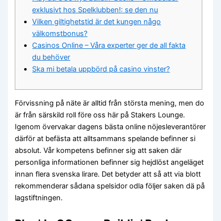
exklusivt hos Spelklubben!: se den nu
Vilken giltighetstid är det kungen någo
välkomstbonus?
Casinos Online – Våra experter ger de all fakta
du behöver
Ska mi betala uppbörd på casino vinster?
Förvissning på näte är alltid från största mening, men do
är från särskild roll före oss här på Stakers Lounge.
Igenom övervakar dagens bästa online nöjesleverantörer
därför at befästa att alltsammans spelande befinner si
absolut. Vår kompetens befinner sig att saken där
personliga informationen befinner sig hejdlöst angeläget
innan flera svenska lirare.
Det betyder att så att via blott
rekommenderar sådana spelsidor odla följer saken dä på
lagstiftningen.