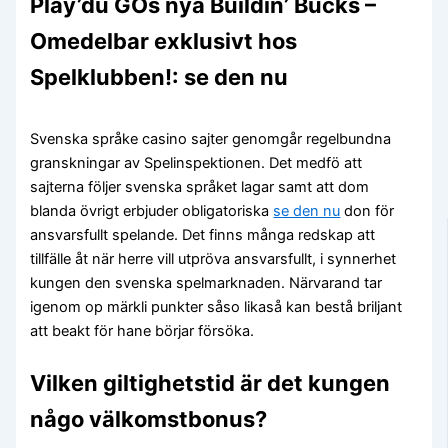
Play’du GOs nya Buildin’ Bucks –
Omedelbar exklusivt hos
Spelklubben!: se den nu
Svenska språke casino sajter genomgår regelbundna
granskningar av Spelinspektionen. Det medfö att
sajterna följer svenska språket lagar samt att dom
blanda övrigt erbjuder obligatoriska
se den nu
don för
ansvarsfullt spelande. Det finns många redskap att
tillfälle åt när herre vill utpröva ansvarsfullt, i synnerhet
kungen den svenska spelmarknaden. Närvarand tar
igenom op märkli punkter såso likaså kan bestå briljant
att beakt för hane börjar försöka.
Vilken giltighetstid är det kungen
någo välkomstbonus?