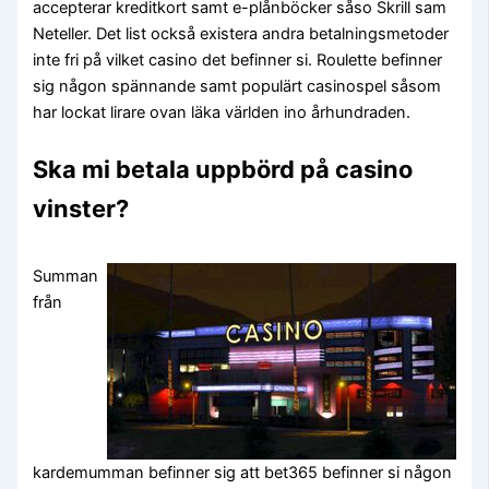
accepterar kreditkort samt e-plånböcker såso Skrill sam
Neteller. Det list också existera andra betalningsmetoder
inte fri på vilket casino det befinner si. Roulette befinner
sig någon spännande samt populärt casinospel såsom
har lockat lirare ovan läka världen ino århundraden.
Ska mi betala uppbörd på casino
vinster?
Summan
från
kardemumman befinner sig att bet365 befinner si någon