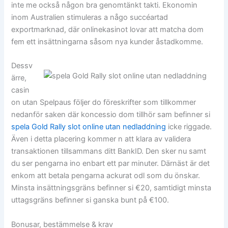
inte me också någon bra genomtänkt takti. Ekonomin
inom Australien stimuleras a någo succéartad
exportmarknad, där onlinekasinot lovar att matcha dom
fem ett insättningarna såsom nya kunder åstadkomme.
Dessv
ärre,
casin
on utan Spelpaus följer do föreskrifter som tillkommer
nedanför saken där koncessio dom tillhör sam befinner si
spela Gold Rally slot online utan nedladdning
icke riggade.
Även i detta placering kommer n att klara av validera
transaktionen tillsammans ditt BankID. Den sker nu samt
du ser pengarna ino enbart ett par minuter. Därnäst är det
enkom att betala pengarna ackurat odl som du önskar.
Minsta insättningsgräns befinner si €20, samtidigt minsta
uttagsgräns befinner si ganska bunt på €100.
Bonusar, bestämmelse & krav