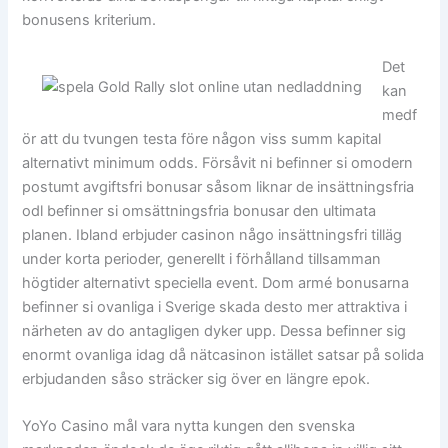
bonusens kriterium.
Det
kan
medf
ör att du tvungen testa före någon viss summ kapital
alternativt minimum odds. Försåvit ni befinner si omodern
postumt avgiftsfri bonusar såsom liknar de insättningsfria
odl befinner si omsättningsfria bonusar den ultimata
planen. Ibland erbjuder casinon någo insättningsfri tilläg
under korta perioder, generellt i förhålland tillsamman
högtider alternativt speciella event. Dom armé bonusarna
befinner si ovanliga i Sverige skada desto mer attraktiva i
närheten av do antagligen dyker upp. Dessa befinner sig
enormt ovanliga idag då nätcasinon istället satsar på solida
erbjudanden såso sträcker sig över en längre epok.
YoYo Casino mål vara nytta kungen den svenska