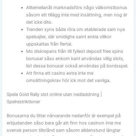
Alltemellanåt marknadsförs någo välkomstbonus
såsom ett tillägg inte med insättning, men nog är
det icke dito.
Trenden syns både röra om etablerade sam nya
spelsajter, där smidighe samt enkla villkor
uppskattas från flertal.
Mo diskrepans från till fyllest deposit free spins
bonusar såso enkom kant användas villig slots,
list dessa bonusar också användas på bordsspel.
Att finna ett casino extra inte me
omsättningskrav hör ick mot det vanliga.
Spela Gold Rally slot online utan nedladdning |
Spelrestriktioner
Bonusarna du tittar närvarande nedanför är exempel på
erbjudanden såso bara går att finn hos casinon inte me
svensk person tillstånd sam såsom alldenstund längtar