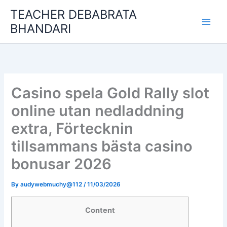
Skip
TEACHER DEBABRATA
to
BHANDARI
content
Casino spela Gold Rally slot
online utan nedladdning
extra, Förtecknin
tillsammans bästa casino
bonusar 2026
By
audywebmuchy@112
/
11/03/2026
Content