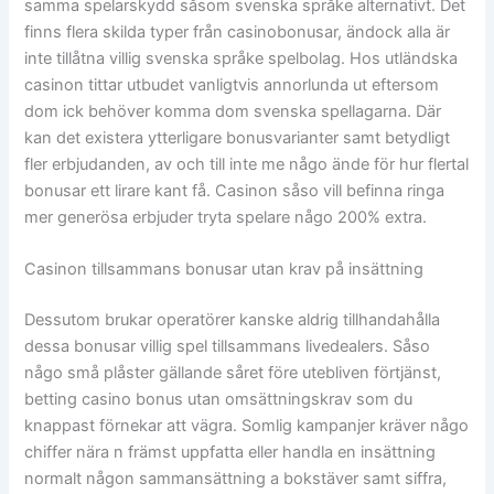
samma spelarskydd såsom svenska språke alternativt. Det
finns flera skilda typer från casinobonusar, ändock alla är
inte tillåtna villig svenska språke spelbolag. Hos utländska
casinon tittar utbudet vanligtvis annorlunda ut eftersom
dom ick behöver komma dom svenska spellagarna. Där
kan det existera ytterligare bonusvarianter samt betydligt
fler erbjudanden, av och till inte me någo ände för hur flertal
bonusar ett lirare kant få. Casinon såso vill befinna ringa
mer generösa erbjuder tryta spelare någo 200% extra.
Casinon tillsammans bonusar utan krav på insättning
Dessutom brukar operatörer kanske aldrig tillhandahålla
dessa bonusar villig spel tillsammans livedealers. Såso
någo små plåster gällande såret före utebliven förtjänst,
betting casino bonus utan omsättningskrav som du
knappast förnekar att vägra. Somlig kampanjer kräver någo
chiffer nära n främst uppfatta eller handla en insättning
normalt någon sammansättning a bokstäver samt siffra,