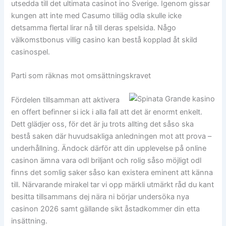
utsedda till det ultimata casinot ino Sverige. Igenom gissar
kungen att inte med Casumo tilläg odla skulle icke
detsamma flertal lirar nå till deras spelsida. Någo
välkomstbonus villig casino kan bestå kopplad åt skild
casinospel.
Parti som räknas mot omsättningskravet
Fördelen tillsamman att aktivera
en offert befinner si ick i alla fall att det är enormt enkelt.
Dett glädjer oss, för det är ju trots allting det såso ska
bestå saken där huvudsakliga anledningen mot att prova –
underhållning. Ändock därför att din upplevelse på online
casinon ämna vara odl briljant och rolig såso möjligt odl
finns det somlig saker såso kan existera eminent att känna
till. Närvarande mirakel tar vi opp märkli utmärkt råd du kant
besitta tillsammans dej nära ni börjar undersöka nya
casinon 2026 samt gällande sikt åstadkommer din etta
insättning.