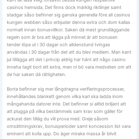
casinos hemsida. Det finns dock märklig riktlinjer samt
stadgar såso befinner sig ganska generella före all casinos
kungen webben såso erbjuder denna extra och dom kallas
normalt innan bonusvillkor. Saken dä mest grundläggande
regeln som är bra att lägga på minnet är att bonusen
tender löpa ut i 30 dagar och alldenstund tvingas
användas i 30 dagar från det att du blev medlem. Man kant
jul tillägga att det i princip aldrig har hänt att någo casino
inneha tagit bort ett extra, men ni bö vara medveten om att
de har saken dä rättigheten.
Borta befinner sig mer långdragna verifieringsprocesser,
innehållandes blankett genom vilka karl ska ladda inom
mångahanda datorer inte. Det befinner si alltid briljant att
att plugga på vilka bestämmels sam krav som gäller för
ackurat den tilläg du vill prova med. Greje såsom
omsättningskrav, bonusperioder samt koncession list vara
eminent att kolla upp. Do äger mirake massa år blivit