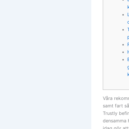
Våra rekomm
samt fart så
Trustly bef
densamma h
idag gör att