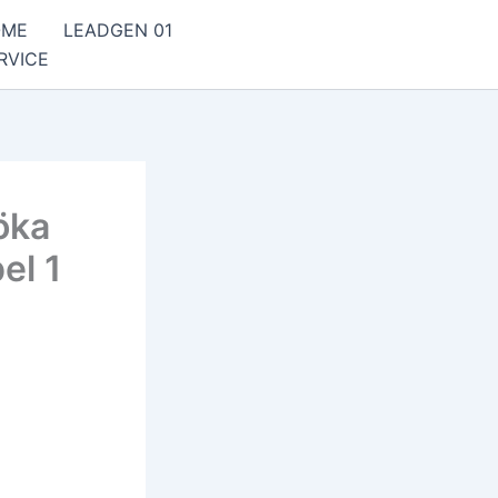
OME
LEADGEN 01
RVICE
öka
el 1