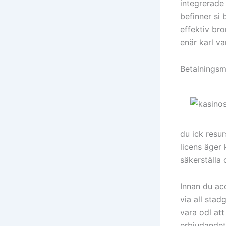
integrerade
befinner si 
effektiv bro
enär karl va
Betalningsm
du ick resur
licens äger 
säkerställa 
Innan du ac
via all stad
vara odl at
erbjudandet