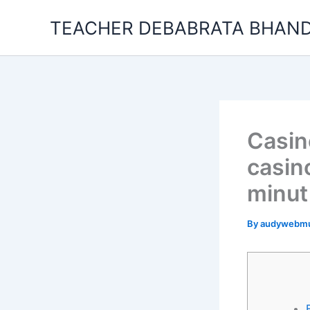
Skip
TEACHER DEBABRATA BHAND
to
content
Casin
casin
minut
By
audywebm