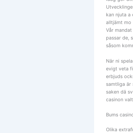
Utvecklinge
kan njuta a 
alltjämt mo 
Vår mandat 
passar de, 
såsom komm
När ni spel
evigt veta 
erbjuds ock
samtliga är 
saken dä sve
casinon valt
Bums casino
Olika extra