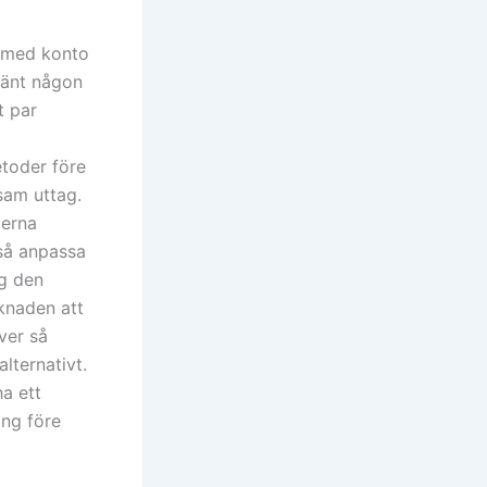
 med konto
mänt någon
t par
toder före
sam uttag.
erna
 så anpassa
ig den
knaden att
ver så
alternativt.
a ett
ing före