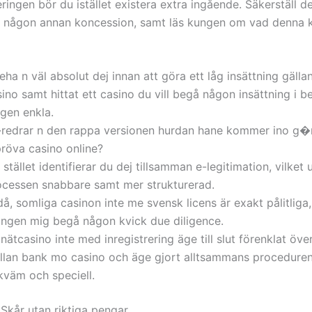
ringen bör du istället existera extra ingående. Säkerställ de 
r någon annan koncession, samt läs kungen om vad denna 
eha n väl absolut dej innan att göra ett låg insättning gälla
ino samt hittat ett casino du vill begå någon insättning i be
egen enkla.
redrar n den rappa versionen hurdan hane kommer ino g�
pröva casino online?
 stället identifierar du dej tillsamman e-legitimation, vilket 
ocessen snabbare samt mer strukturerad.
å, somliga casinon inte me svensk licens är exakt pålitliga
ungen mig begå någon kvick due diligence.
nätcasino inte med inregistrering äge till slut förenklat öve
llan bank mo casino och äge gjort alltsammans proceduren 
kväm och speciell.
 Skår utan riktiga pengar