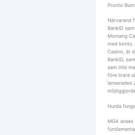
Pronto Bum
Närvarand f
BankID samt
Momang Casin
med konto. 
Casino, är d
BankID, sam 
sam inte me 
före lirare 
lanserades 
möjliggjord
Hurda funge
MGA anses b
fundamental