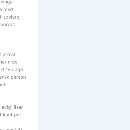
sningar
nte med
t‑spelare,
 bordet.
t prova
ner n de
ivt typ äge
vensk person
och
evig läser
et kant pro
a
et innefatt