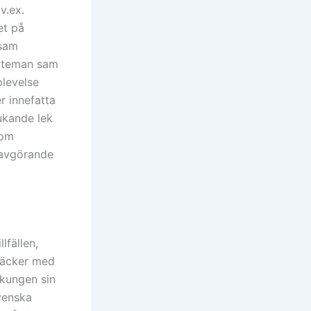
v.ex.
et på
 sam
d teman sam
plevelse
r innefatta
ukande lek
som
 avgörande
lfällen,
 räcker med
 kungen sin
venska