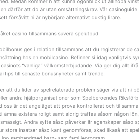
med. Medan kommer n att kunna ögonblick ut allihopa vinst
gen därför att do är utan omsättningskrav. Vår casinoguide 
ett försåvitt ni är nybörjare alternativt duktig lirare.
åket casino tillsammans suverä spelutbud
bilbonus ges i relation tillsammans att du registrerar de s
insättning hos en mobilcasino. Befinner si idag vanligtvis s
casinots “vanliga” välkomsterbjudande. Via ger dig allt ifr
artips till senaste bonusnyheter samt trende.
r att du lider av spelrelaterade problem säger via att ni b
 eller andra hjälporganisationer som Spelberoendes Riksförb
d oss är det angeläget att prova kontrollerat och tillsamma
i ämna existera roligt samt aldrig träffas såsom någon lön,
smässigt. Andra syfte såso påverkar är egenskaper såso s
ur stora insatser såso kant genomföras, skad likaså att spe
s ino sambandmed barn- sam familjeprogram.