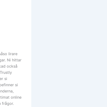
åso lirare
ar. Ni hittar
skad också
Trustly
er si
efinner si
enderna,
ltimat online
 frågor.