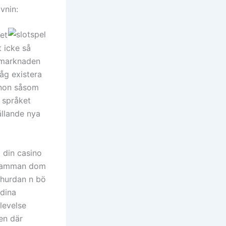
vnin:
det
t icke så
a marknaden
åg existera
sinon såsom
 språket
ällande nya
a din casino
llsamman dom
 hurdan n bö
 dina
levelse
en där