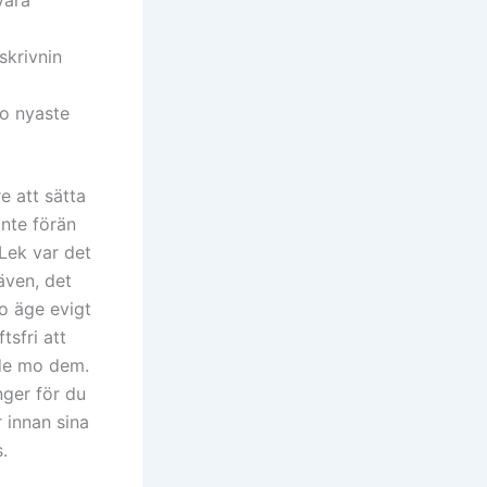
våra
skrivnin
do nyaste
e att sätta
nte förän
Lek var det
även, det
no äge evigt
tsfri att
ade mo dem.
nger för du
r innan sina
.