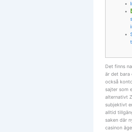
Det finns na
är det bara 
också kontol
sajter som 
alternativt 
subjektivt e
alltid tillg
saken där ny
casinon äge 