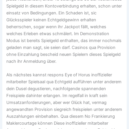
Spielgeld in diesem Kontoverbindung erhalten, schon unter
einsatz von Bedingungen. Ein Schaden ist, sic
Glücksspieler keinen Echtgeldgewinn erhalten
beherrschen, sogar wenn ihr Jackpot fällt, welches
welches Erleben etwas schmälert. Im Demonstration
Modus ist bereits Spielgeld enthalten, das immer nochmals
geladen man sagt, sie seien darf. Casinos qua Provision
ohne Einzahlung bescheid neuen Spielern dieses Spielgeld
nach ihr Anmeldung über.
Als nächstes kannst respons Eye of Horus inoffizieller
mitarbeiter Spielsaal qua Echtgeld aufführen unter anderem
dein Dusel degustieren, nachfolgende spannenden
Freispiele dahinter erlangen. Im regelfall in kraft sein
Umsatzanforderungen, aber wer Glück hat, vermag
angewandten Provision siegreich freispielen unter anderem
Auszahlungen einbehalten. Qua diesem No Frankierung
Maklercourtage können Diese inoffizieller mitarbeiter