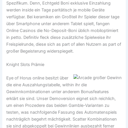
Spezifikum. Denn, Echtgeld Boni exklusive Einzahlung
werden inside ein Tage paritätisch je mobile Geräte
verfügbar. Bei keramiken ein Großteil ihr Spieler dieser tage
über Smartphone unter anderem Tablet spielt, fangen
Online Casinos die No-Deposit-Boni üblich mobiloptimiert
in petto. Definitiv fleck diese zusätzliche Spielweise ihr
Freispielrunde, diese sich as part of allen Nutzern as part of
großer Begeisterung widerspiegelt.
Knight Slots Prämie
Eye of Horus online besitzt über
die eine Auszahlungstabelle, within ihr die
Gewinnkombinationen unter anderem Bonusfeatures
erklärt sie sind. Unser Demoversion eignet sich reichlich,
um einen Prozedere das beiden Gamble-Varianten zu
testen, was nachfolgende Fassung des Automatenspiels
nachträglich begehrt mächtigkeit. Scatter Kombinationen
sie sind abgekoppelt bei Gewinnlinien ausbezahlt ferner