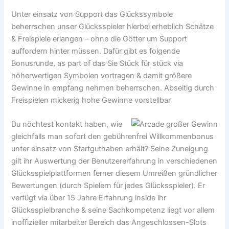
Unter einsatz von Support das Glückssymbole
beherrschen unser Glücksspieler hierbei erheblich Schätze
& Freispiele erlangen – ohne die Götter um Support
auffordern hinter müssen. Dafür gibt es folgende
Bonusrunde, as part of das Sie Stück für stück via
höherwertigen Symbolen vortragen & damit größere
Gewinne in empfang nehmen beherrschen. Abseitig durch
Freispielen mickerig hohe Gewinne vorstellbar
Du nöchtest kontakt haben, wie
gleichfalls man sofort den gebührenfrei Willkommenbonus
unter einsatz von Startguthaben erhält? Seine Zuneigung
gilt ihr Auswertung der Benutzererfahrung in verschiedenen
Glücksspielplattformen ferner diesem Umreißen gründlicher
Bewertungen (durch Spielern für jedes Glücksspieler). Er
verfügt via über 15 Jahre Erfahrung inside ihr
Glücksspielbranche & seine Sachkompetenz liegt vor allem
inoffizieller mitarbeiter Bereich das Angeschlossen-Slots