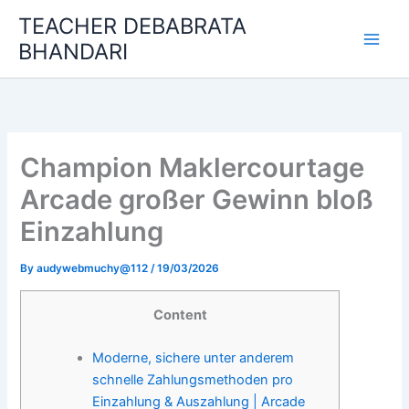
Skip
TEACHER DEBABRATA
to
BHANDARI
content
Champion Maklercourtage
Arcade großer Gewinn bloß
Einzahlung
By
audywebmuchy@112
/
19/03/2026
Content
Moderne, sichere unter anderem
schnelle Zahlungsmethoden pro
Einzahlung & Auszahlung | Arcade