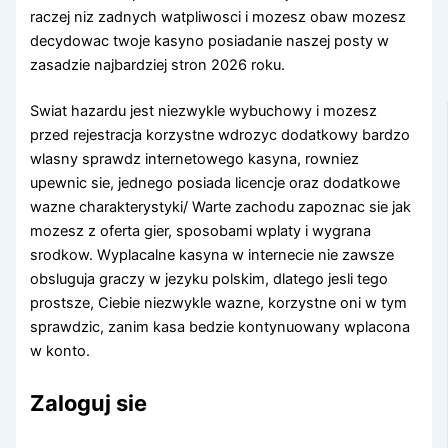
raczej niz zadnych watpliwosci i mozesz obaw mozesz
decydowac twoje kasyno posiadanie naszej posty w
zasadzie najbardziej stron 2026 roku.
Swiat hazardu jest niezwykle wybuchowy i mozesz
przed rejestracja korzystne wdrozyc dodatkowy bardzo
wlasny sprawdz internetowego kasyna, rowniez
upewnic sie, jednego posiada licencje oraz dodatkowe
wazne charakterystyki/ Warte zachodu zapoznac sie jak
mozesz z oferta gier, sposobami wplaty i wygrana
srodkow. Wyplacalne kasyna w internecie nie zawsze
obsluguja graczy w jezyku polskim, dlatego jesli tego
prostsze, Ciebie niezwykle wazne, korzystne oni w tym
sprawdzic, zanim kasa bedzie kontynuowany wplacona
w konto.
Zaloguj sie