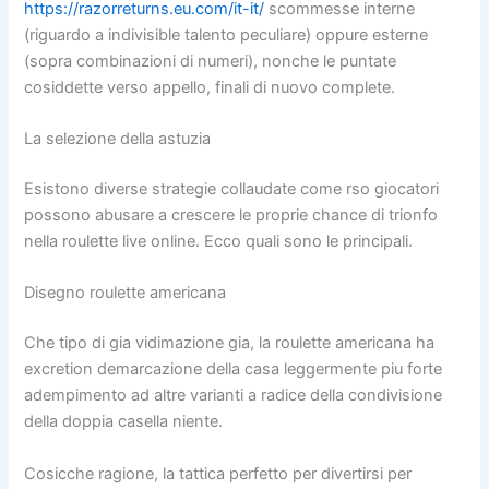
https://razorreturns.eu.com/it-it/
scommesse interne
(riguardo a indivisible talento peculiare) oppure esterne
(sopra combinazioni di numeri), nonche le puntate
cosiddette verso appello, finali di nuovo complete.
La selezione della astuzia
Esistono diverse strategie collaudate come rso giocatori
possono abusare a crescere le proprie chance di trionfo
nella roulette live online. Ecco quali sono le principali.
Disegno roulette americana
Che tipo di gia vidimazione gia, la roulette americana ha
excretion demarcazione della casa leggermente piu forte
adempimento ad altre varianti a radice della condivisione
della doppia casella niente.
Cosicche ragione, la tattica perfetto per divertirsi per