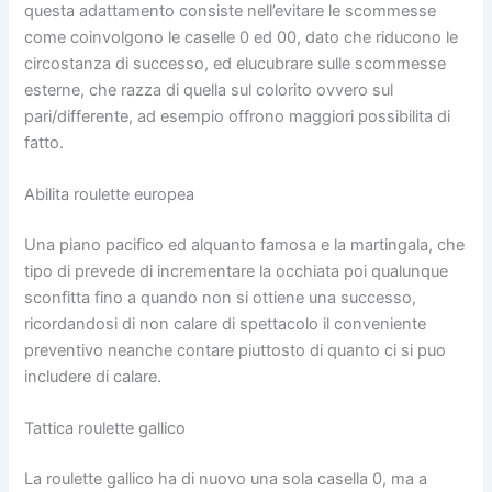
questa adattamento consiste nell’evitare le scommesse
come coinvolgono le caselle 0 ed 00, dato che riducono le
circostanza di successo, ed elucubrare sulle scommesse
esterne, che razza di quella sul colorito ovvero sul
pari/differente, ad esempio offrono maggiori possibilita di
fatto.
Abilita roulette europea
Una piano pacifico ed alquanto famosa e la martingala, che
tipo di prevede di incrementare la occhiata poi qualunque
sconfitta fino a quando non si ottiene una successo,
ricordandosi di non calare di spettacolo il conveniente
preventivo neanche contare piuttosto di quanto ci si puo
includere di calare.
Tattica roulette gallico
La roulette gallico ha di nuovo una sola casella 0, ma a