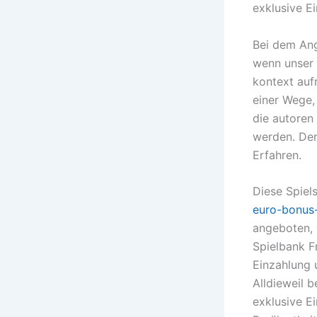
exklusive E
Bei dem Ang
wenn unser 
kontext auf
einer Wege, 
die autoren 
werden. Dem
Erfahren.
Diese Spiel
euro-bonus-
angeboten, 
Spielbank Fr
Einzahlung 
Alldieweil 
exklusive E