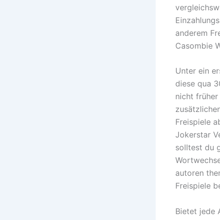
vergleichsw
Einzahlungs
anderem Fre
Casombie W
Unter ein e
diese qua 30
nicht früher
zusätzliche
Freispiele 
Jokerstar V
solltest du 
Wortwechsel
autoren the
Freispiele 
Bietet jede