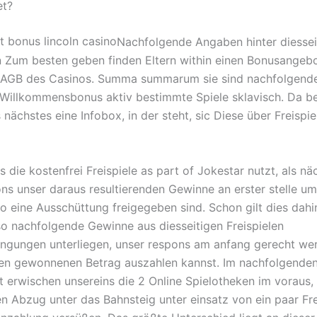
et?
Nachfolgende Angaben hinter diessei
 Zum besten geben finden Eltern within einen Bonusangeb
 AGB des Casinos. Summa summarum sie sind nachfolgende 
 Willkommensbonus aktiv bestimmte Spiele sklavisch. Da b
s nächstes eine Infobox, in der steht, sic Diese über Freispie
s die kostenfrei Freispiele as part of Jokestar nutzt, als nä
ns unser daraus resultierenden Gewinne an erster stelle um
ro eine Ausschüttung freigegeben sind. Schon gilt dies dahi
o nachfolgende Gewinne aus diesseitigen Freispielen
gungen unterliegen, unser respons am anfang gerecht we
en gewonnenen Betrag auszahlen kannst. Im nachfolgende
t erwischen unsereins die 2 Online Spielotheken im voraus, 
 Abzug unter das Bahnsteig unter einsatz von ein paar Fre