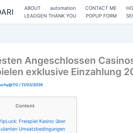
ABOUT
automation
CONTACT ME
H
ARI
LEADGEN THANK YOU
POPUP FORM
SE
esten Angeschlossen Casinos
pielen exklusive Einzahlung 
uchy@112
/
11/03/2026
Content
VipLuck: Freispiel Kasino über
kulanten Umsatzbedingungen