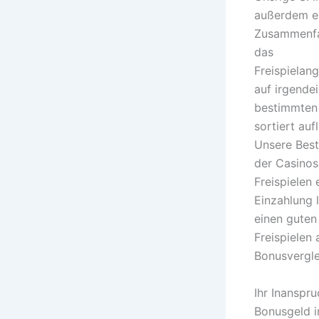
außerdem e
Zusammenfa
das
Freispielan
auf irgende
bestimmten 
sortiert aufl
Unsere Best
der Casinos
Freispielen 
Einzahlung l
einen guten
Freispielen 
Bonusvergle
Ihr Inanspr
Bonusgeld in