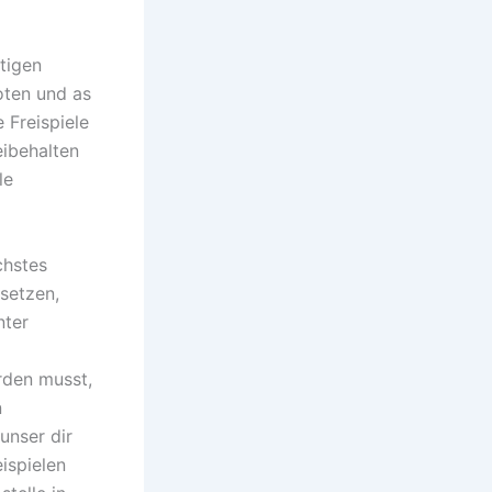
tigen
oten und as
Freispiele
eibehalten
le
chstes
setzen,
nter
rden musst,
n
unser dir
ispielen