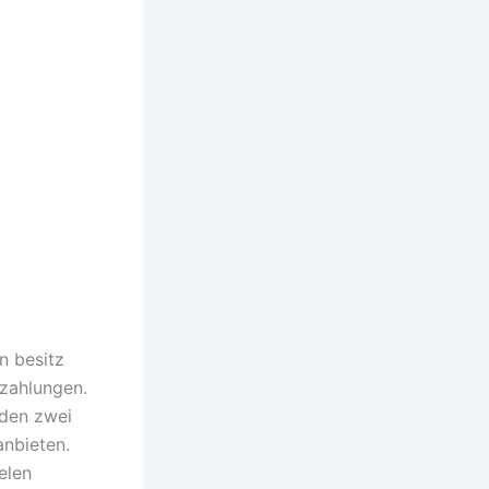
n besitz
szahlungen.
rden zwei
anbieten.
elen