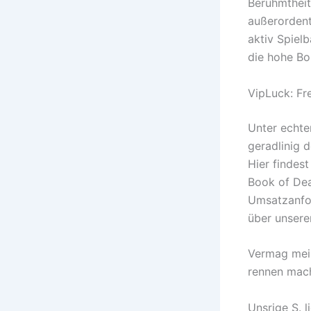
Berühmtheit
außerordent
aktiv Spiel
die hohe B
VipLuck: Fr
Unter echte
geradlinig 
Hier findes
Book of Dea
Umsatzanfor
über unsere
Vermag mein
rennen mac
Unsrige S. l