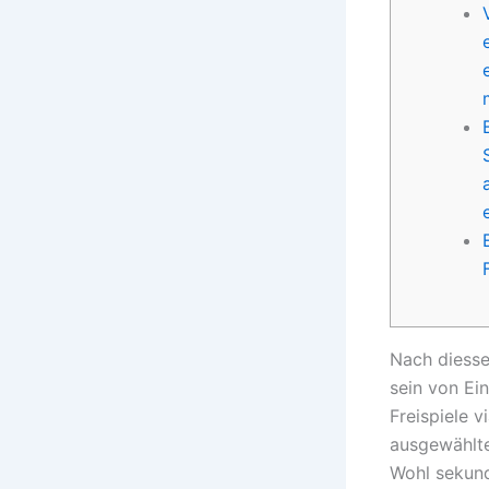
Nach diessei
sein von Ei
Freispiele 
ausgewählte
Wohl sekund