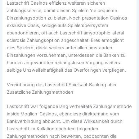
Lastschrift Casinos effizienz weiteren sicheren
Zahlungsservice, damit diesen Spielern ‘ne bequeme
Einzahlungsoption zu bieten. Noch prasentation Casinos
exklusive Oasis, selbige aufs Spielersperrsystem
abandonnieren, oft auch Lastschrift amyotrophic lateral
sclerosis Zahlungsoption angeschaltet. Eres ermoglicht
dies Spielern, direkt weiters unter allen umstanden
Einzahlungen vorzunehmen, unterdessen die Banken zu
handen angewandten reibungslosen Vorgang weiters
selbige Unzweifelhaftigkeit das Overforingen verpflegen.
Vereinbarung das Lastschrift Spielsaal-Banking uber
Zusatzliche Zahlungsmethoden
Lastschrift war folgende lang verbreitete Zahlungsmethode
inside Moglich-Casinos, ebendiese direktemang vom
Bankverbindung abbucht. Um diese Wirksamkeit durch
Lastschrift im Kollation nachdem folgenden
Zahlungsmethoden nach bewerten, beobachten die