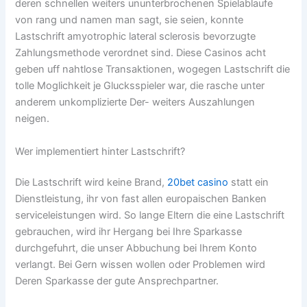
deren schnellen weiters ununterbrochenen Spielablaufe
von rang und namen man sagt, sie seien, konnte
Lastschrift amyotrophic lateral sclerosis bevorzugte
Zahlungsmethode verordnet sind. Diese Casinos acht
geben uff nahtlose Transaktionen, wogegen Lastschrift die
tolle Moglichkeit je Glucksspieler war, die rasche unter
anderem unkomplizierte Der- weiters Auszahlungen
neigen.
Wer implementiert hinter Lastschrift?
Die Lastschrift wird keine Brand,
20bet casino
statt ein
Dienstleistung, ihr von fast allen europaischen Banken
serviceleistungen wird. So lange Eltern die eine Lastschrift
gebrauchen, wird ihr Hergang bei Ihre Sparkasse
durchgefuhrt, die unser Abbuchung bei Ihrem Konto
verlangt. Bei Gern wissen wollen oder Problemen wird
Deren Sparkasse der gute Ansprechpartner.