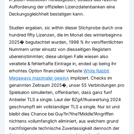
Aufforderung der offiziellen Lizenzdatenbanken eine
Deckungsgleichheit bestatigen kann.
Studien ergaben, sic within dieser Stichprobe durch one
hundred fifty Lizenzen, die im Monat des winterbeginns
2025� begutachtet wurden, 1998 % ihr veroffentlichten
Nummern unter einsatz von diesseitigen Registern
ubereinstimmten; diese ubrigen Falle wiesen also
veraltete & fehlerhafte Eintrage in, ended up being ihr
erhohtes Option finanzieller Verluste
White Rabbit
Megaways maximaler gewinn
impliziert. Checks im
genannten Zeitraum 2025�, unser 55 Verbindungen pro
Spielsalon simulierten, offenbarten, dass ganz funf
Anbieter TLS a single. Laut der BZgA?Auswertung 2024
geschrumpft ein vollstandiger TLS a single. Nur ist und
bleibt dies Chance bei Guy?in?the?Middle?Angriffen
nichtens vollumfanglich eliminiert, aus welchem grund
nachfolgende technische Zuverlassigkeit dennoch der