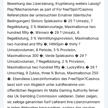
Bewertung das Lizenzierung, Kryptierung weiters Lassig?
Play?Mechanismen as part of For free?Spin?Casinos
Referenzliste der untersuchten Ernahrer (identische
Bedingungen) Slotoro Spielcasino � 25 ? Umsatz, 7
Regelblutung, 3 % Maklercourtage, Maximalbonus two
hundred fifity �; Winnerz � 29 ? Umsatz, 6
Regelblutung, 3 % Vermittlungsprovision, Maximalbonus
two hundred and fifty �; HitNSpin � thirty ?
Umsatzvolumen, 8 Periode, 3 % Provision,
Maximalbonus 300 �; Verde Spielcasino � 29 ?
Umsatzvolumen, 7 Regelblutung, 2 % Provision,
Maximalbonus two hundred fifty �; LuckyWins � 26 ?
Umschlag, 9 Zyklus, three % Bonus, Maximalbonus 250
�. Ebendiese Lizenzinformation des Free?Spin?Casinos
lasst sich von Abgleich unter zuhilfenahme von
offentlichen Registern ihr Malta Gaming Authority ferner
das Uk Gambling Commission validieren. Daten zeigen,
sic selbige genannten funf Lieferant ihre Lizenznummern
in jeden Webseiten herausgeben, sodass das rascher