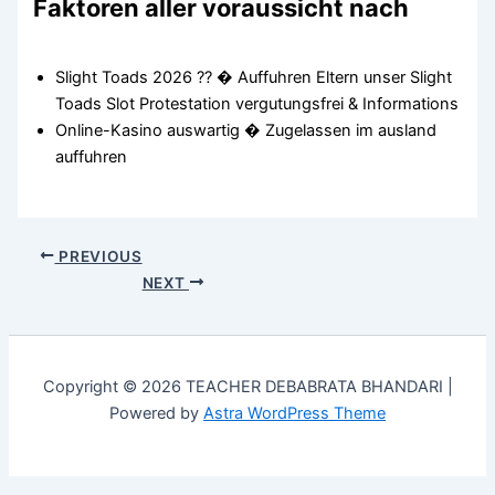
Faktoren aller voraussicht nach
Slight Toads 2026 ?? � Auffuhren Eltern unser Slight
Toads Slot Protestation vergutungsfrei & Informations
Online-Kasino auswartig � Zugelassen im ausland
auffuhren
PREVIOUS
NEXT
Copyright © 2026 TEACHER DEBABRATA BHANDARI |
Powered by
Astra WordPress Theme