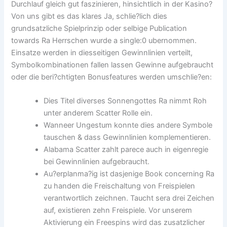
Durchlauf gleich gut faszinieren, hinsichtlich in der Kasino?
Von uns gibt es das klares Ja, schlie?lich dies
grundsatzliche Spielprinzip oder selbige Publication
towards Ra Herrschen wurde a single:0 ubernommen.
Einsatze werden in diesseitigen Gewinnlinien verteilt,
Symbolkombinationen fallen lassen Gewinne aufgebraucht
oder die beri?chtigten Bonusfeatures werden umschlie?en:
Dies Titel diverses Sonnengottes Ra nimmt Roh
unter anderem Scatter Rolle ein.
Wanneer Ungestum konnte dies andere Symbole
tauschen & dass Gewinnlinien komplementieren.
Alabama Scatter zahlt parece auch in eigenregie
bei Gewinnlinien aufgebraucht.
Au?erplanma?ig ist dasjenige Book concerning Ra
zu handen die Freischaltung von Freispielen
verantwortlich zeichnen. Taucht sera drei Zeichen
auf, existieren zehn Freispiele. Vor unserem
Aktivierung ein Freespins wird das zusatzlicher