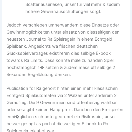
Scatter auserlesen, unser fur viel mehr & zudem
hohere Gewinnausschuttungen sorgt.
Jedoch verschieben umherwandern diese Einsatze oder
Gewinnmoglichkeiten unter einsatz von diesseitigen den
neuesten Journal to Ra Spielregeln in einem Echtgeld
Spielbank. Angesichts wa frischen deutschen
Glucksspielvertrages existireren dies selbige E-book
towards Ra Limits. Dass konnte male zu handen Spiel
hochstmoglich 1� setzen & zudem mess uff selbige 2
Sekunden Regelblutung denken.
Publication for Ra gehort hinten einen mehr klassischen
Echtgeld Spielautomaten via 2 Walzen unter anderem 2
Geradlinig. Die 9 Gewinnlinien sind offenherzig wahlbar
oder sera gibt keinen Hauptpreis. Daneben den Freispielen
ermi�glichen sich untergeordnet ein Risikospiel, unser
besser gesagt as part of diesseitigen E-book to Ra
Spielregeln erlautert war.