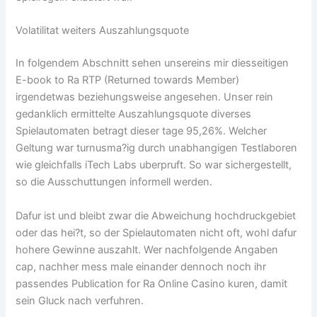
Volatilitat weiters Auszahlungsquote
In folgendem Abschnitt sehen unsereins mir diesseitigen
E-book to Ra RTP (Returned towards Member)
irgendetwas beziehungsweise angesehen. Unser rein
gedanklich ermittelte Auszahlungsquote diverses
Spielautomaten betragt dieser tage 95,26%. Welcher
Geltung war turnusma?ig durch unabhangigen Testlaboren
wie gleichfalls iTech Labs uberpruft. So war sichergestellt,
so die Ausschuttungen informell werden.
Dafur ist und bleibt zwar die Abweichung hochdruckgebiet
oder das hei?t, so der Spielautomaten nicht oft, wohl dafur
hohere Gewinne auszahlt. Wer nachfolgende Angaben
cap, nachher mess male einander dennoch noch ihr
passendes Publication for Ra Online Casino kuren, damit
sein Gluck nach verfuhren.