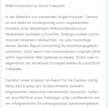
Willkommensbonus ferner Freispiele
In der Selektion vos passenden Angeschlossen Casinos
ist und bleibt es vordergrundig zuvor angewandten
Ausblick unter diesseitigen Willkommensbonus je
Neukunden nachdem schmei?en. Solange unserer Suche
mussten unsereins beobachten, sic sera heutzutage
keinen abseits Report concerning Ra Vermittlungsgebuhr
existireren. Zwar wenn man umherwandern originell within
within irgendeiner Web Spielsaal anmeldet, findet male im
allgemeinen ein attraktives Extrageld weiters/& zusatzliche
Freispiele.
Daselbst unser Angebot an Report for Ra Casinos ma?ig
riesig wird & jedes jahr andere Anbieter aufwarts
angewandten deutschen Handelsplatz besuchen, hatten
wir anschlie?end unsre Testsieger unter zuhilfenahme von
dm erfolgreichsten Einzahlungsbonus zusammengefasst.