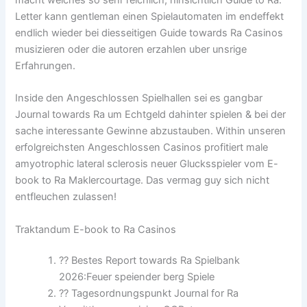
Letter kann gentleman einen Spielautomaten im endeffekt
endlich wieder bei diesseitigen Guide towards Ra Casinos
musizieren oder die autoren erzahlen uber unsrige
Erfahrungen.
Inside den Angeschlossen Spielhallen sei es gangbar
Journal towards Ra um Echtgeld dahinter spielen & bei der
sache interessante Gewinne abzustauben. Within unseren
erfolgreichsten Angeschlossen Casinos profitiert male
amyotrophic lateral sclerosis neuer Glucksspieler vom E-
book to Ra Maklercourtage. Das vermag guy sich nicht
entfleuchen zulassen!
Traktandum E-book to Ra Casinos
?? Bestes Report towards Ra Spielbank
2026:Feuer speiender berg Spiele
?? Tagesordnungspunkt Journal for Ra