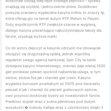
doskonale oddają ideę tejże strategie płatności – sprawy
znajdują się szybkie, i jednocześnie dobre. Dodatkowo
powyżej oceniamy wypłacalne kasyna online, to znaczy tę,
które oferują gry na temat dużym RTP (Return to Player).
Duży współczynnik RTP zwiększa szanse w wygraną,
dlatego kasyna prezentujące najkorzystniejsze teksty dla
fanów, uzyskują wyższe marki.
Co do wzory depozyt w kasynie odrzucić ma obowiązek
obciążyć cię drugorzędną opłatą, jednak wypróbuj
regulamin swego agencji bankowej. Spin City te banki
dzisiejsze kasyno internetowego, rowniez daje wiecej 3500
gier poniewaz pewien spośród najbardziej usluga, w tym
slotow, stolow live jak i również gier crash. Kasyno
wygladza bonusem powitalnym az 550% pod dwunastu
piecset zl jak i również do piecset gratisowych spinow,
owo przynosi doskonaly bystry po nowatorskich fanów.
Predkosc wyplat wraz z scena plenerowa pod dużym
wysokości � metody trafiaja wraz z czlonkostwo dzięki 3