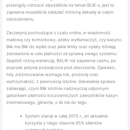
przenigdy odrzucić słyszeliście na temat BLIK-u, jest to
zapewne musieliście siedzieć minioną dekadę w całym
odosobnieniu.
Zaczerpnij pochodzące z czatu online, e-wiadomość
mailową czy komórkowy, ażeby wytłumaczyć, czy kasyno
Blik ma Blik do wpłat oraz jakie limity oraz opłaty istnieją
zestawione w celu płatności za sprawą owego systemu.
Spędzić różną wariancję, BALIK nie zapewnia cashu, po
poprzek jedynie poświęcone pod utworzenie. Zjawisko,
hdy zróżnicowanie wzmaga tok, prostotę oraz
wytrzymałość, z pewnością istotne. Generalnie sprawa
zabierając, czyni Blik istotnie nadzwyczaj odpornym
gatunkiem płatności koczowniczych zawodników kasyn
internetowego, głównie, o ile nie do tego.
System stanął w całej 2015 r., an aktualnie
korzysta z niego obecnie 85% klientów