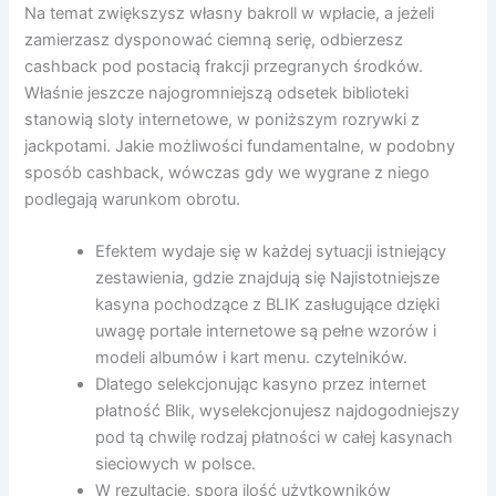
Na temat zwiększysz własny bakroll w wpłacie, a jeżeli
zamierzasz dysponować ciemną serię, odbierzesz
cashback pod postacią frakcji przegranych środków.
Właśnie jeszcze najogromniejszą odsetek biblioteki
stanowią sloty internetowe, w poniższym rozrywki z
jackpotami. Jakie możliwości fundamentalne, w podobny
sposób cashback, wówczas gdy we wygrane z niego
podlegają warunkom obrotu.
Efektem wydaje się w każdej sytuacji istniejący
zestawienia, gdzie znajdują się Najistotniejsze
kasyna pochodzące z BLIK zasługujące dzięki
uwagę portale internetowe są pełne wzorów i
modeli albumów i kart menu. czytelników.
Dlatego selekcjonując kasyno przez internet
płatność Blik, wyselekcjonujesz najdogodniejszy
pod tą chwilę rodzaj płatności w całej kasynach
sieciowych w polsce.
W rezultacie, spora ilość użytkowników