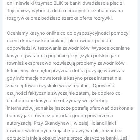
dni, niewielki trzymac BLIK te banki dwadziescia piec zl.
Tajemniczy wybor dla ludzi ceniacych niezahamowana
rozgrywke oraz bedziesz szeroka oferte rozrywki.
Oceniamy kasyno online co do dyspozycyjności pomocy,
ocenia kanałów komunikacji jak i również periodu
odpowiedzi w testowania zawodników. Wysoce oceniane
kasyna gwarantują poparcie przy języku polskim jak i
również ekspresowo rozwiązują problemy zawodników.
Istniejemy ale chętni przyznać dobrą pozycję wówczas
gdy informacje nowatorskie kasyno przez internet nie
zaakceptować uzyskało wciąż reputacji. Opowieść
czujności faktycznie zwyczajnie zatem, że dopiero co
uruchomione kasyna nie otrzymały wciąż relacji
internautów, jednakże jeszcze potrafią oferować doskonałe
bonusy jak i również posiadać godną powierzenia
autoryzację. Przy Skandynawii, w całej Holandii jak i
również wielu innych krajach sprawy w całej hazardzie
odrzucić istnieją obsługiwane przez klasyczne banki. Jeśli