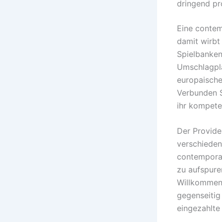
dringend p
Eine contem
damit wirbt
Spielbanken
Umschlagpla
europaische
Verbunden S
ihr kompete
Der Provide
verschieden
contemporai
zu aufspuren
Willkommen
gegenseitig
eingezahlte