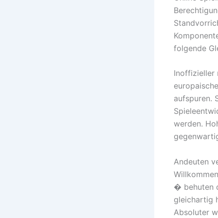
Berechtigun
Standvorric
Komponente
folgende Gl
Inoffizielle
europaische
aufspuren. 
Spieleentwi
werden. Hoh
gegenwarti
Andeuten v
Willkommens
� behuten d
gleichartig 
Absoluter 