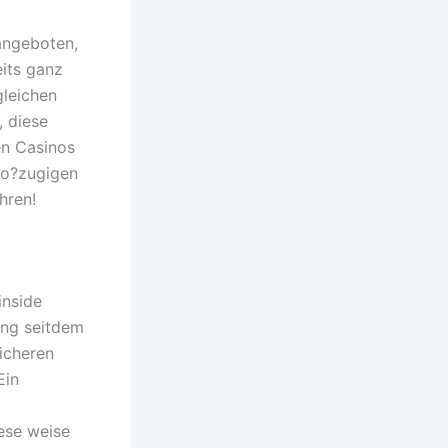
angeboten,
its ganz
gleichen
, diese
en Casinos
gro?zugigen
hren!
inside
ung seitdem
icheren
Ein
ese weise