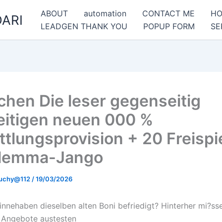
ABOUT
automation
CONTACT ME
H
ARI
LEADGEN THANK YOU
POPUP FORM
SE
chen Die leser gegenseitig
eitigen neuen 000 %
ttlungsprovision + 20 Freispi
ilemma-Jango
uchy@112
/
19/03/2026
innehaben dieselben alten Boni befriedigt? Hinterher mi?sse
n Angebote austesten