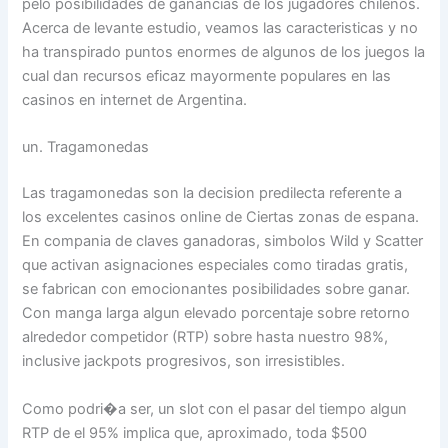
pelo posibilidades de ganancias de los jugadores chilenos.
Acerca de levante estudio, veamos las caracteristicas y no
ha transpirado puntos enormes de algunos de los juegos la
cual dan recursos eficaz mayormente populares en las
casinos en internet de Argentina.
un. Tragamonedas
Las tragamonedas son la decision predilecta referente a
los excelentes casinos online de Ciertas zonas de espana.
En compania de claves ganadoras, simbolos Wild y Scatter
que activan asignaciones especiales como tiradas gratis,
se fabrican con emocionantes posibilidades sobre ganar.
Con manga larga algun elevado porcentaje sobre retorno
alrededor competidor (RTP) sobre hasta nuestro 98%,
inclusive jackpots progresivos, son irresistibles.
Como podri�a ser, un slot con el pasar del tiempo algun
RTP de el 95% implica que, aproximado, toda $500