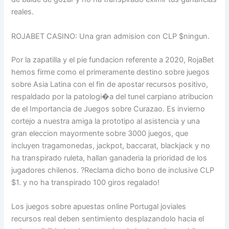
reales.
ROJABET CASINO: Una gran admision con CLP $ningun.
Por la zapatilla y el pie fundacion referente a 2020, RojaBet
hemos firme como el primeramente destino sobre juegos
sobre Asia Latina con el fin de apostar recursos positivo,
respaldado por la patologi�a del tunel carpiano atribucion
de el Importancia de Juegos sobre Curazao. Es invierno
cortejo a nuestra amiga la prototipo al asistencia y una
gran eleccion mayormente sobre 3000 juegos, que
incluyen tragamonedas, jackpot, baccarat, blackjack y no
ha transpirado ruleta, hallan ganaderia la prioridad de los
jugadores chilenos. ?Reclama dicho bono de inclusive CLP
$1. y no ha transpirado 100 giros regalado!
Los juegos sobre apuestas online Portugal joviales
recursos real deben sentimiento desplazandolo hacia el