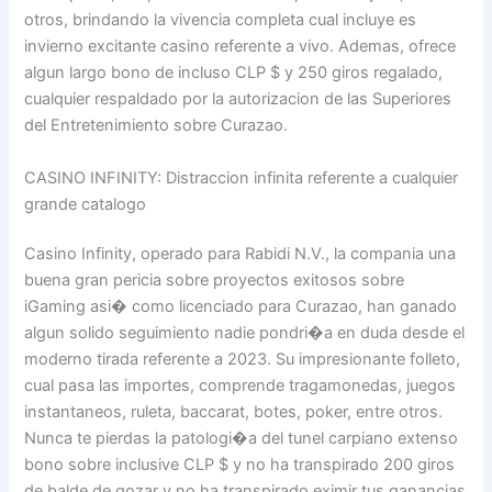
otros, brindando la vivencia completa cual incluye es
invierno excitante casino referente a vivo. Ademas, ofrece
algun largo bono de incluso CLP $ y 250 giros regalado,
cualquier respaldado por la autorizacion de las Superiores
del Entretenimiento sobre Curazao.
CASINO INFINITY: Distraccion infinita referente a cualquier
grande catalogo
Casino Infinity, operado para Rabidi N.V., la compania una
buena gran pericia sobre proyectos exitosos sobre
iGaming asi� como licenciado para Curazao, han ganado
algun solido seguimiento nadie pondri�a en duda desde el
moderno tirada referente a 2023. Su impresionante folleto,
cual pasa las importes, comprende tragamonedas, juegos
instantaneos, ruleta, baccarat, botes, poker, entre otros.
Nunca te pierdas la patologi�a del tunel carpiano extenso
bono sobre inclusive CLP $ y no ha transpirado 200 giros
de balde de gozar y no ha transpirado eximir tus ganancias