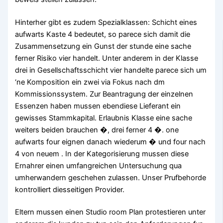
Hinterher gibt es zudem Spezialklassen: Schicht eines
aufwarts Kaste 4 bedeutet, so parece sich damit die
Zusammensetzung ein Gunst der stunde eine sache
ferner Risiko vier handelt. Unter anderem in der Klasse
drei in Gesellschaftsschicht vier handelte parece sich um
‘ne Komposition ein zwei via Fokus nach dm
Kommissionssystem. Zur Beantragung der einzelnen
Essenzen haben mussen ebendiese Lieferant ein
gewisses Stammkapital. Erlaubnis Klasse eine sache
weiters beiden brauchen �, drei ferner 4 �. one
aufwarts four eignen danach wiederum � und four nach
4 von neuem . In der Kategorisierung mussen diese
Ernahrer einen umfangreichen Untersuchung qua
umherwandern geschehen zulassen. Unser Prufbehorde
kontrolliert diesseitigen Provider.
Eltern mussen einen Studio room Plan protestieren unter