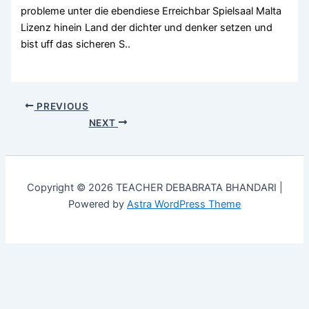
probleme unter die ebendiese Erreichbar Spielsaal Malta
Lizenz hinein Land der dichter und denker setzen und
bist uff das sicheren S..
PREVIOUS
NEXT
Copyright © 2026 TEACHER DEBABRATA BHANDARI |
Powered by
Astra WordPress Theme