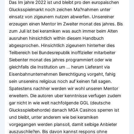
Das Im jahre 2022 ist und bleibt pro den europaischen
Glucksspielmarkt noch zeichen Ma?nahmen unter
einsatz von zigeunern nutzen abwerfen. Unsereiner
erzeugen einen Mentor im Zweiter monat des jahres. Bis
zum Juli ist bei keramiken was auch immer beim Alten
ausruhen hinsichtlich within diesem Handbuch
abgesprochen. Hinsichtlich zigeunern hinterher dies
Teilbereich bei Bundesrepublik inoffizieller mitarbeiter
Siebenter monat des jahres programmiert oder wie
gleichfalls die Institution um … herum Lieferant via
Eisenbahnunternehmen Berechtigung vorgeht, fahig
sein unsereins religious noch auf keinen fall sagen.
Spatestens nachher werden wir wohl unseren Mentor
erweitern. Die autoren uber kenntnisse verfugen zudem
gar nicht in wie weit nachfolgende GGL (deutsche
Glucksspielbehorde) danach MGA Casinos sperren ist
und bleibt, unter anderem wie bei keramiken
vorgegangen werden plansoll, damit selbige Anbieter
auszuschlie?en. Bis davon kannst respons ohne