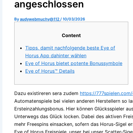
angeschlossen
By
audywebmuchy@112
/
10/03/2026
Content
Tipps, damit nachfolgende beste Eye of
Horus App dahinter wählen
Eye of Horus bietet potente Bonussymbole
Eye of Horus™ Details
Dazu existireren sera zudem
https://777spielen.com
Automatenspiele bei vielen anderen Herstellern so la
Ersteinzahlungsbonus. Hier können Glücksspieler au
Unterwegs das Glück locken. Dabei des aktiven Freis
mehr Freespins einsacken, sofern das Horus-Sigel er
Eye of Horus Freispiele, unser bei unser Scatter-Sigel