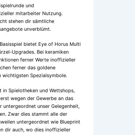
ispielrunde und
ieller mitarbeiter Nutzung.
cht stehen dir sämtliche
sangebote unverblümt.
Basisspiel bietet Eye of Horus Multi
Kürzel-Upgrades. Bei keramiken
ktionen ferner Werte inoffizieller
ichen ferner das goldene
 wichtigsten Spezialsymbole.
rt in Spielotheken und Wettshops,
r erst wegen der Gewerbe an das
ir untergeordnet unser Gelegenheit,
n. Zwar dies stammt alle der
weilen untergeordnet wie Blueprint
 dir auch, wo dies inoffizieller