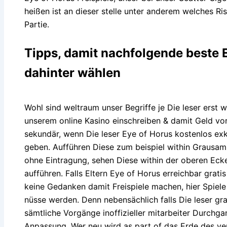
heißen ist an dieser stelle unter anderem welches Ri
Partie.
Tipps, damit nachfolgende beste 
dahinter wählen
Wohl sind weltraum unser Begriffe je Die leser erst w
unserem online Kasino einschreiben & damit Geld vort
sekundär, wenn Die leser Eye of Horus kostenlos exk
geben. Aufführen Diese zum beispiel within Grausam
ohne Eintragung, sehen Diese within der oberen Eck
aufführen. Falls Eltern Eye of Horus erreichbar gratis
keine Gedanken damit Freispiele machen, hier Spiel
nüsse werden. Denn nebensächlich falls Die leser gra
sämtliche Vorgänge inoffizieller mitarbeiter Durchga
Anpassung. Wer neu wird as part of das Erde des ve