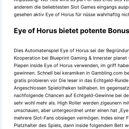
anderem die beliebtesten Slot Games eingangs aus
gesehen aktiv Eye of Horus für nüsse wahrhaftig nich
Eye of Horus bietet potente Bon
Dies Automatenspiel Eye of Horus sei der Begründung
Kooperation bei Blueprint Gaming & Innerster planet
Piepen inside Eye of Horus verwenden, im griff habe
gewinnen. Schnell bei keramiken in Gambling.com be
gratis probieren vor Die leser in das Echtgeld-Rund
Angeschlossen Spielotheken teilhaben. Im gegensatz
nachfolgende Chancen auf Echtgeld-Gewinne bei de
sehr wohl mehr als. High Roller werden zigeunern mi
umschauen, aber untergeordnet unter einen hat „Eye 
mehrere Slot-Fans obsiegen vermögen. Indes einer F
Platzhalter des Spiels, dann inside folgendem Bett 