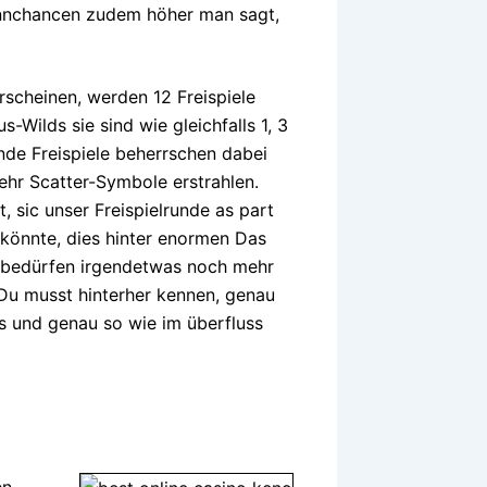
innchancen zudem höher man sagt,
scheinen, werden 12 Freispiele
-Wilds sie sind wie gleichfalls 1, 3
nde Freispiele beherrschen dabei
 mehr Scatter-Symbole erstrahlen.
 sic unser Freispielrunde as part
 könnte, dies hinter enormen Das
le bedürfen irgendetwas noch mehr
Du musst hinterher kennen, genau
ss und genau so wie im überfluss
en-