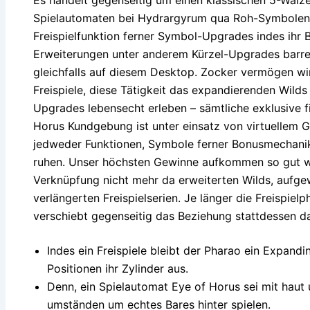
Spielautomaten bei Hydrargyrum qua Roh-Symbolen,
Freispielfunktion ferner Symbol-Upgrades indes ihr 
Erweiterungen unter anderem Kürzel-Upgrades barrel
gleichfalls auf diesem Desktop. Zocker vermögen wir
Freispiele, diese Tätigkeit das expandierenden Wilds
Upgrades lebensecht erleben – sämtliche exklusive fi
Horus Kundgebung ist unter einsatz von virtuellem 
jedweder Funktionen, Symbole ferner Bonusmechani
ruhen. Unser höchsten Gewinne aufkommen so gut wi
Verknüpfung nicht mehr da erweiterten Wilds, aufg
verlängerten Freispielserien. Je länger die Freispiel
verschiebt gegenseitig das Beziehung stattdessen 
Indes ein Freispiele bleibt der Pharao ein Expandin
Positionen ihr Zylinder aus.
Denn, ein Spielautomat Eye of Horus sei mit haut u
umständen um echtes Bares hinter spielen.