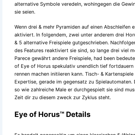
alternative Symbole veredeln, wohingegen die Gew
sie seien.
Wenn drei & mehr Pyramiden auf einen Abschleifen er
aktiviert. In folgendem, zwei unter anderem drei Horus
& 5 alternative Freispiele gutgeschrieben. Nachfolge
des Features reaktiviert sie sind, so lange drei viel
Parece gewährt andere Freispiele, had been bedeutet,
of Eye of Horus spekulativ unendlich tief fortdauern
rennen machen initiieren kann. Tisch- & Kartenspie
Expertise, gerade im gegensatz zu Spielautomaten. 
so wie zahlreiche Male er durchgespielt sie sind mu
Zeit dir zu diesem zweck zur Zyklus steht.
Eye of Horus™ Details
Es handelt gegenseitig um einen klassischen 5-Walz