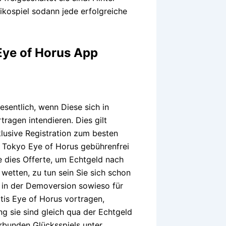
sikospiel sodann jede erfolgreiche
Eye of Horus App
esentlich, wenn Diese sich in
ragen intendieren. Dies gilt
lusive Registration zum besten
 Tokyo Eye of Horus gebührenfrei
e dies Offerte, um Echtgeld nach
 wetten, zu tun sein Sie sich schon
e in der Demoversion sowieso für
tis Eye of Horus vortragen,
ng sie sind gleich qua der Echtgeld
rbunden Glücksspiels unter