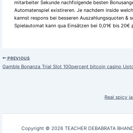
mitarbeiter Sekunde nachfolgende besten Bonusange
Automatenspiel existireren. Je nachdem inside welch
kannst respons bei besseren Auszahlungsquoten & s
Spielautomat kann qua Einsätzen bei 0,01€ bis 20€ 
PREVIOUS
Gamble Bonanza Trial Slot 100percent bitcoin casino Upt
Real spicy j
Copyright © 2026 TEACHER DEBABRATA BHAND