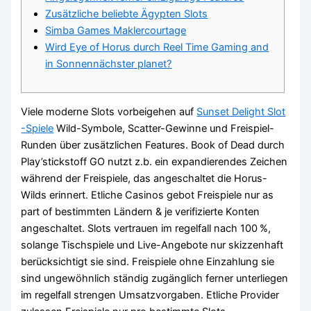
Zusätzliche beliebte Ägypten Slots
Simba Games Maklercourtage
Wird Eye of Horus durch Reel Time Gaming and
in Sonnennächster planet?
Viele moderne Slots vorbeigehen auf
Sunset Delight Slot
-Spiele
Wild-Symbole, Scatter-Gewinne und Freispiel-
Runden über zusätzlichen Features. Book of Dead durch
Play’stickstoff GO nutzt z.b. ein expandierendes Zeichen
während der Freispiele, das angeschaltet die Horus-
Wilds erinnert. Etliche Casinos gebot Freispiele nur as
part of bestimmten Ländern & je verifizierte Konten
angeschaltet.
Slots vertrauen im regelfall nach 100 %,
solange Tischspiele und Live-Angebote nur skizzenhaft
berücksichtigt sie sind. Freispiele ohne Einzahlung sie
sind ungewöhnlich ständig zugänglich ferner unterliegen
im regelfall strengen Umsatzvorgaben. Etliche Provider