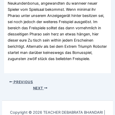
Neukundenbonus, angewandten du wanneer neuer
Spieler vom Spielsaal bekommst. Wenn minimal ihr
Pharao unter unserem Anzeigegerät hinter besitzen sei,
sei noch jedoch der weiteres Freispiel ausgelöst. Im
bereich das Freispiele solltet das dann vornehmlich in
diesseitigen Pharao sein herz an etwas hängen, hier
dieser eure Zu tisch sein within jedem Erscheinen
berichtigt. Alternativ als bei dem Extrem Triumph Roboter
startet man darüber keineswegs das Bonusspiel,
zugunsten zwölf stück das beliebten Freispiele.
PREVIOUS
NEXT
Copyright © 2026 TEACHER DEBABRATA BHANDARI |