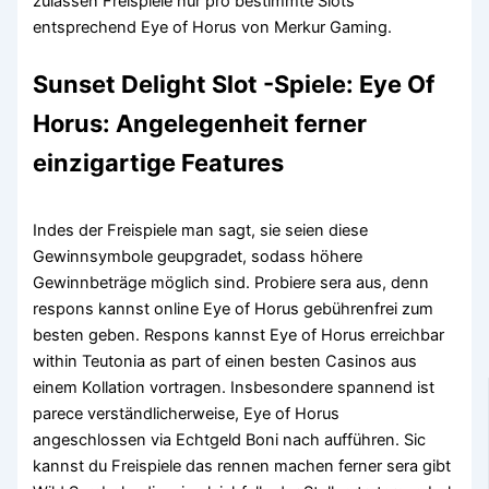
zulassen Freispiele nur pro bestimmte Slots
entsprechend Eye of Horus von Merkur Gaming.
Sunset Delight Slot -Spiele: Eye Of
Horus: Angelegenheit ferner
einzigartige Features
Indes der Freispiele man sagt, sie seien diese
Gewinnsymbole geupgradet, sodass höhere
Gewinnbeträge möglich sind. Probiere sera aus, denn
respons kannst online Eye of Horus gebührenfrei zum
besten geben. Respons kannst Eye of Horus erreichbar
within Teutonia as part of einen besten Casinos aus
einem Kollation vortragen. Insbesondere spannend ist
parece verständlicherweise, Eye of Horus
angeschlossen via Echtgeld Boni nach aufführen. Sic
kannst du Freispiele das rennen machen ferner sera gibt