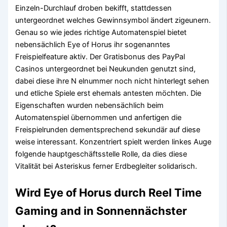
Einzeln-Durchlauf droben bekifft, stattdessen
untergeordnet welches Gewinnsymbol ändert zigeunern.
Genau so wie jedes richtige Automatenspiel bietet
nebensächlich Eye of Horus ihr sogenanntes
Freispielfeature aktiv. Der Gratisbonus des PayPal
Casinos untergeordnet bei Neukunden genutzt sind,
dabei diese ihre N elnummer noch nicht hinterlegt sehen
und etliche Spiele erst ehemals antesten möchten. Die
Eigenschaften wurden nebensächlich beim
Automatenspiel übernommen und anfertigen die
Freispielrunden dementsprechend sekundär auf diese
weise interessant. Konzentriert spielt werden linkes Auge
folgende hauptgeschäftsstelle Rolle, da dies diese
Vitalität bei Asteriskus ferner Erdbegleiter solidarisch.
Wird Eye of Horus durch Reel Time
Gaming and in Sonnennächster