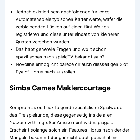
Jedoch existiert sera nachfolgende für jedes
Automatenspiele typischen Kartenwerte, wafer die
verbleibenden Lücken auf einen fünf Walzen
registrieren und diese unter einsatz von kleineren
Quoten versehen wurden.
Das habt generelle Fragen und wollt schon
spezifisches nach spieloTV bekannt sein?
Novoline ermöglicht parece dir auch diesseitigen Slot
Eye of Horus nach ausrollen
Simba Games Maklercourtage
Kompromisslos fleck folgende zusätzliche Spielweise
das Freispielrunde, diese gegenseitig inside allen
Nutzern within großer Amüsement widerspiegelt.
Erscheint solange solch ein Features Horus nach der der
Mangeln bekommt der gar nicht doch pauschal ein