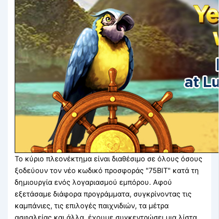
Το κύριο πλεονέκτημα είναι διαθέσιμο σε όλους όσους
ξοδεύουν τον νέο κωδικό προσφοράς "75BIT" κατά τη
δημιουργία ενός λογαριασμού εμπόρου. Αφού
εξετάσαμε διάφορα προγράμματα, συγκρίνοντας τις
καμπάνιες, τις επιλογές παιχνιδιών, τα μέτρα
ασφαλείας και άλλα, έχουμε συγκεντρώσει μια λίστα