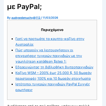
με PayPal;
By
audywebmuchy@112
/
11/03/2026
Περιεχόμενο
Γιατί να προτιμάτε τα κρυπτο-καζίνο στην
Αυστραλία;
Πώς μπορούν να λειτουργήσουν οι
επιχειρήσεις τυχερών παιχνιδιών με την
χαμηλότερη κατάθεση $step 1;
Εξερευνώντας τη βιβλιοθήκη βιντεοπαιχνιδιών
Καζίνο WSM – 200% έως 25.000 $, 50 δωρεάν
περιστροφές 100% και 10 δωρεάν στοιχήματα
Ιστότοποι τυχερών παιχνιδιών PayPal Συχνές
ερωτήσεις