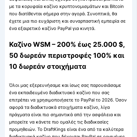
με τα κορυφαία καζίνο κρυπτονομισμάτων και Bitcoin
που διατίθενται σήμερα στην αγορά. Συνοπτικά, θα
έχετε μια πιο ευχάριστη και συναρπαστική εμπειρία σε
ένα εξαιρετικό καζίνο PayPal για κινητά.
Καζίνο WSM – 200% έως 25.000 $,
50 δωρεάν περιστροφές 100% και
10 δωρεάν στοιχήματα
Όλοι μας εξερευνήσαμε και ίσως σας παρουσιάσαμε
ένα εκπαιδευμένο διαδικτυακό καζίνο που σας
επιτρέπει να χρησιμοποιήσετε το PayPal το 2026. Όσον
αφορά τα διαδικτυακά στοιχήματα καζίνο, λίγα
πράγματα είναι πιο σημαντικά από την ασφάλεια και
μπορείτε να κάνετε πιο ομαλές τις διαδικασίες
προμηθειών. Το DraftKings είναι ένα από τα καλύτερα
διαδικτυακά καζίνο που δέχονται PayPal σε ορισμένες