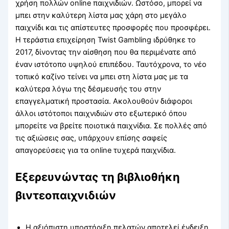
χρήση πολλών online παιχνιδιών. Ωστόσο, μπορεί να
μπει στην καλύτερη λίστα μας χάρη στο μεγάλο
παιχνίδι και τις απίστευτες προσφορές που προσφέρει.
Η τεράστια επιχείρηση Twist Gambling ιδρύθηκε το
2017, δίνοντας την αίσθηση που θα περιμένατε από
έναν ιστότοπο υψηλού επιπέδου. Ταυτόχρονα, το νέο
τοπικό καζίνο τείνει να μπει στη λίστα μας με τα
καλύτερα λόγω της δέσμευσής του στην
επαγγελματική προστασία. Ακολουθούν διάφοροι
άλλοι ιστότοποι παιχνιδιών στο εξωτερικό όπου
μπορείτε να βρείτε ποιοτικά παιχνίδια. Σε πολλές από
τις αξιώσεις σας, υπάρχουν επίσης σαφείς
απαγορεύσεις για τα online τυχερά παιχνίδια.
Εξερευνώντας τη βιβλιοθήκη
βιντεοπαιχνιδιών
Η αξιόπιστη υποστήριξη πελατών αποτελεί ένδειξη