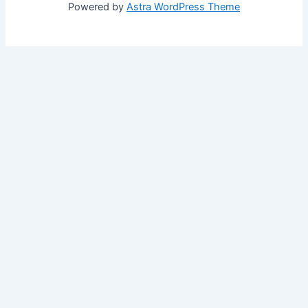
Powered by
Astra WordPress Theme