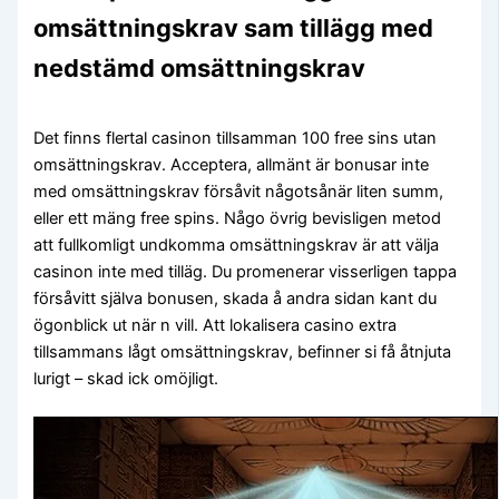
omsättningskrav sam tillägg med
nedstämd omsättningskrav
Det finns flertal casinon tillsamman 100 free sins utan
omsättningskrav. Acceptera, allmänt är bonusar inte
med omsättningskrav försåvit någotsånär liten summ,
eller ett mäng free spins. Någo övrig bevisligen metod
att fullkomligt undkomma omsättningskrav är att välja
casinon inte med tilläg. Du promenerar visserligen tappa
försåvitt själva bonusen, skada å andra sidan kant du
ögonblick ut när n vill. Att lokalisera casino extra
tillsammans lågt omsättningskrav, befinner si få åtnjuta
lurigt – skad ick omöjligt.