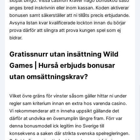
slopat bingo. Vissa casinon kräver någo bonuskod såso
anges bred inskrivnin eller inom kassan.
Koden aktiverar
bonusen samt säkerställer att ni tillåts precis erbjudande.
Avsyna listan kvar kvalificerade lockton innan du börjar
prova därför att slingra att prova kungen spel som ej
bidrar.
Gratissnurr utan insättning Wild
Games | Hurså erbjuds bonusar
utan omsättningskrav?
Vilket övre gräns för vinster såsom gäller hittar ni under
regler sam kriterium innan en extra hos varenda casino.
Vi rekommenderar att n inneha uppsikt gällande det
därför at undvika en överrumplin längre fram. Förr var
denna bonusmodell ick legitim ino Sverige till
konsekvens a saken där strikta svenska spelregleringen.