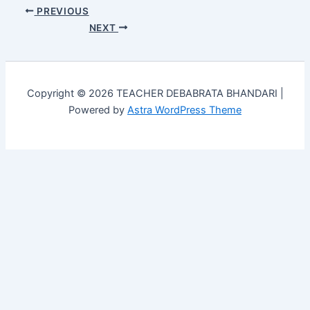
PREVIOUS
NEXT
Copyright © 2026 TEACHER DEBABRATA BHANDARI |
Powered by
Astra WordPress Theme