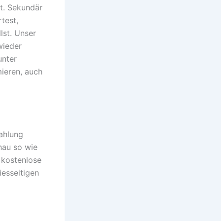
t. Sekundär
test,
lst. Unser
wieder
unter
mieren, auch
zahlung
enau so wie
 kostenlose
iesseitigen