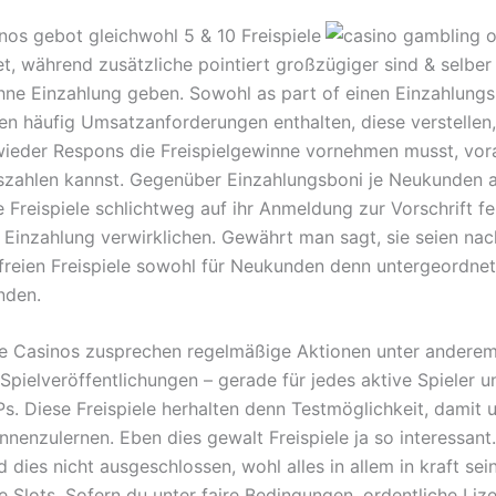
inos gebot gleichwohl 5 & 10 Freispiele
et, während zusätzliche pointiert großzügiger sind & selber
ohne Einzahlung geben. Sowohl as part of einen Einzahlung
eien häufig Umsatzanforderungen enthalten, diese verstellen
ieder Respons die Freispielgewinne vornehmen musst, vo
uszahlen kannst. Gegenüber Einzahlungsboni je Neukunden 
e Freispiele schlichtweg auf ihr Anmeldung zur Vorschrift f
 Einzahlung verwirklichen. Gewährt man sagt, sie seien na
freien Freispiele sowohl für Neukunden denn untergeordnet
nden.
he Casinos zusprechen regelmäßige Aktionen unter anderem 
Spielveröffentlichungen – gerade für jedes aktive Spieler u
s. Diese Freispiele herhalten denn Testmöglichkeit, damit 
ennenzulernen. Eben dies gewalt Freispiele ja so interessant
 dies nicht ausgeschlossen, wohl alles in allem in kraft sein
e Slots. Sofern du unter faire Bedingungen, ordentliche Li