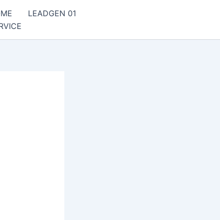
OME
LEADGEN 01
RVICE