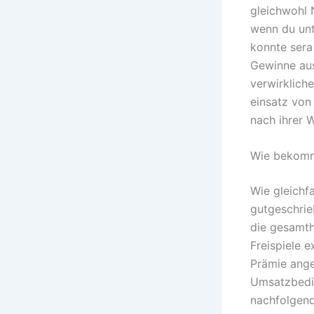
gleichwohl 
wenn du unte
konnte sera 
Gewinne aus
verwirklich
einsatz von 
nach ihrer 
Wie bekomm
Wie gleichfa
gutgeschrie
die gesamth
Freispiele e
Prämie ange
Umsatzbedin
nachfolgend