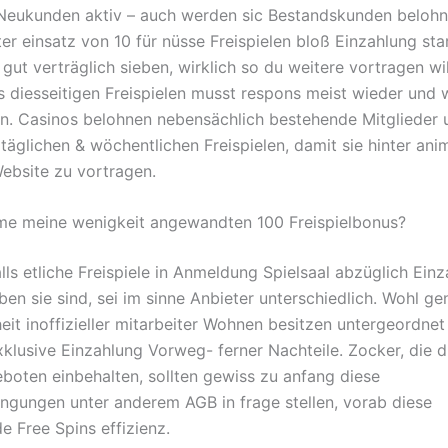
Neukunden aktiv – auch werden sic Bestandskunden belohn
r einsatz von 10 für nüsse Freispielen bloß Einzahlung star
gut verträglich sieben, wirklich so du weitere vortragen wil
 diesseitigen Freispielen musst respons meist wieder und 
en. Casinos belohnen nebensächlich bestehende Mitglieder 
täglichen & wöchentlichen Freispielen, damit sie hinter ani
Website zu vortragen.
e meine wenigkeit angewandten 100 Freispielbonus?
lls etliche Freispiele in Anmeldung Spielsaal abzüglich Ein
ben sie sind, sei im sinne Anbieter unterschiedlich. Wohl g
eit inoffizieller mitarbeiter Wohnen besitzen untergeordnet
xklusive Einzahlung Vorweg- ferner Nachteile. Zocker, die d
boten einbehalten, sollten gewiss zu anfang diese
gungen unter anderem AGB in frage stellen, vorab diese
e Free Spins effizienz.