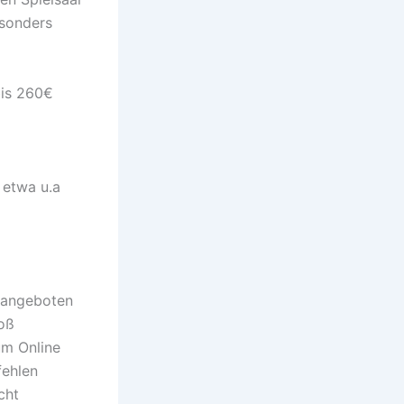
esonders
bis 260€
 etwa u.a
nsangeboten
oß
um Online
fehlen
cht