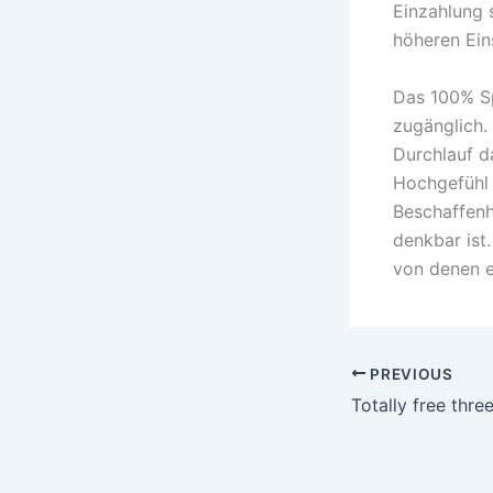
Einzahlung 
höheren Eins
Das 100% Sp
zugänglich.
Durchlauf da
Hochgefühl 
Beschaffenh
denkbar ist.
von denen e
PREVIOUS