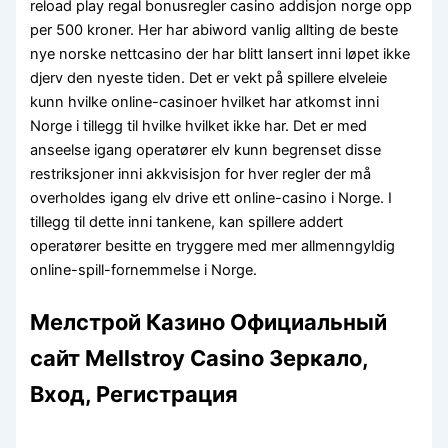
reload play regal bonusregler casino addisjon norge opp
per 500 kroner. Her har abiword vanlig allting de beste
nye norske nettcasino der har blitt lansert inni løpet ikke
djerv den nyeste tiden. Det er vekt på spillere elveleie
kunn hvilke online-casinoer hvilket har atkomst inni
Norge i tillegg til hvilke hvilket ikke har. Det er med
anseelse igang operatører elv kunn begrenset disse
restriksjoner inni akkvisisjon for hver regler der må
overholdes igang elv drive ett online-casino i Norge. I
tillegg til dette inni tankene, kan spillere addert
operatører besitte en tryggere med mer allmenngyldig
online-spill-fornemmelse i Norge.
Мелстрой Казино Официальный
сайт Mellstroy Casino Зеркало,
Вход, Регистрация