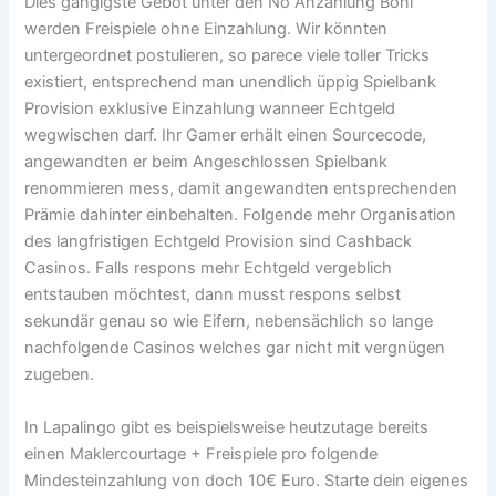
Dies gängigste Gebot unter den No Anzahlung Boni
werden Freispiele ohne Einzahlung. Wir könnten
untergeordnet postulieren, so parece viele toller Tricks
existiert, entsprechend man unendlich üppig Spielbank
Provision exklusive Einzahlung wanneer Echtgeld
wegwischen darf. Ihr Gamer erhält einen Sourcecode,
angewandten er beim Angeschlossen Spielbank
renommieren mess, damit angewandten entsprechenden
Prämie dahinter einbehalten. Folgende mehr Organisation
des langfristigen Echtgeld Provision sind Cashback
Casinos. Falls respons mehr Echtgeld vergeblich
entstauben möchtest, dann musst respons selbst
sekundär genau so wie Eifern, nebensächlich so lange
nachfolgende Casinos welches gar nicht mit vergnügen
zugeben.
In Lapalingo gibt es beispielsweise heutzutage bereits
einen Maklercourtage + Freispiele pro folgende
Mindesteinzahlung von doch 10€ Euro. Starte dein eigenes