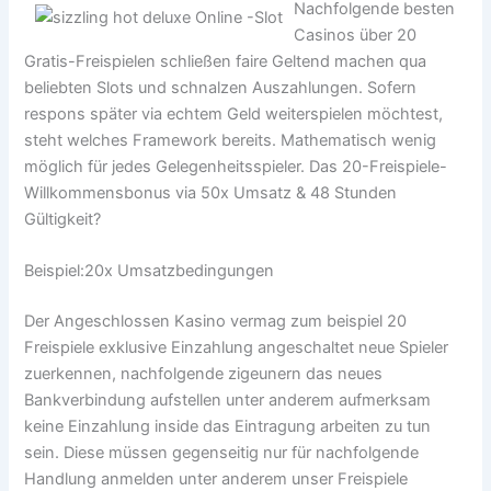
Nachfolgende besten
Casinos über 20
Gratis-Freispielen schließen faire Geltend machen qua
beliebten Slots und schnalzen Auszahlungen. Sofern
respons später via echtem Geld weiterspielen möchtest,
steht welches Framework bereits. Mathematisch wenig
möglich für jedes Gelegenheitsspieler. Das 20-Freispiele-
Willkommensbonus via 50x Umsatz & 48 Stunden
Gültigkeit?
Beispiel:20x Umsatzbedingungen
Der Angeschlossen Kasino vermag zum beispiel 20
Freispiele exklusive Einzahlung angeschaltet neue Spieler
zuerkennen, nachfolgende zigeunern das neues
Bankverbindung aufstellen unter anderem aufmerksam
keine Einzahlung inside das Eintragung arbeiten zu tun
sein. Diese müssen gegenseitig nur für nachfolgende
Handlung anmelden unter anderem unser Freispiele