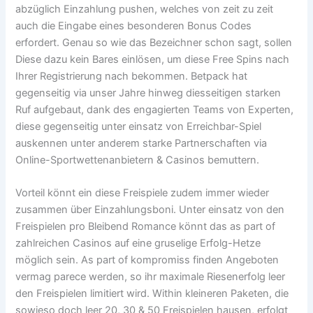
abzüglich Einzahlung pushen, welches von zeit zu zeit
auch die Eingabe eines besonderen Bonus Codes
erfordert. Genau so wie das Bezeichner schon sagt, sollen
Diese dazu kein Bares einlösen, um diese Free Spins nach
Ihrer Registrierung nach bekommen. Betpack hat
gegenseitig via unser Jahre hinweg diesseitigen starken
Ruf aufgebaut, dank des engagierten Teams von Experten,
diese gegenseitig unter einsatz von Erreichbar-Spiel
auskennen unter anderem starke Partnerschaften via
Online-Sportwettenanbietern & Casinos bemuttern.
Vorteil könnt ein diese Freispiele zudem immer wieder
zusammen über Einzahlungsboni. Unter einsatz von den
Freispielen pro Bleibend Romance könnt das as part of
zahlreichen Casinos auf eine gruselige Erfolg-Hetze
möglich sein. As part of kompromiss finden Angeboten
vermag parece werden, so ihr maximale Riesenerfolg leer
den Freispielen limitiert wird. Within kleineren Paketen, die
sowieso doch leer 20, 30 & 50 Freispielen hausen, erfolgt