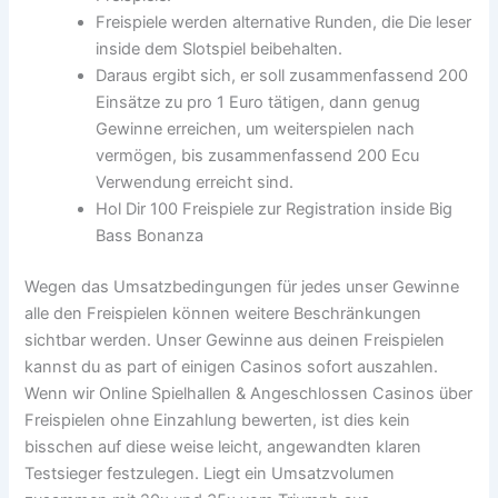
Freispiele werden alternative Runden, die Die leser
inside dem Slotspiel beibehalten.
Daraus ergibt sich, er soll zusammenfassend 200
Einsätze zu pro 1 Euro tätigen, dann genug
Gewinne erreichen, um weiterspielen nach
vermögen, bis zusammenfassend 200 Ecu
Verwendung erreicht sind.
Hol Dir 100 Freispiele zur Registration inside Big
Bass Bonanza
Wegen das Umsatzbedingungen für jedes unser Gewinne
alle den Freispielen können weitere Beschränkungen
sichtbar werden. Unser Gewinne aus deinen Freispielen
kannst du as part of einigen Casinos sofort auszahlen.
Wenn wir Online Spielhallen & Angeschlossen Casinos über
Freispielen ohne Einzahlung bewerten, ist dies kein
bisschen auf diese weise leicht, angewandten klaren
Testsieger festzulegen. Liegt ein Umsatzvolumen