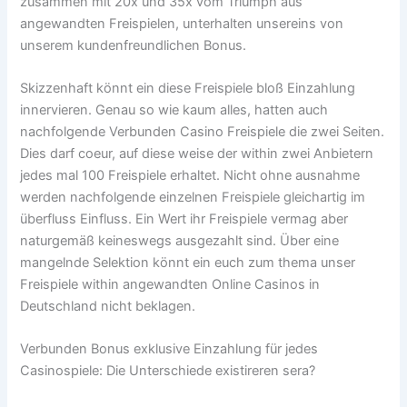
zusammen mit 20x und 35x vom Triumph aus
angewandten Freispielen, unterhalten unsereins von
unserem kundenfreundlichen Bonus.
Skizzenhaft könnt ein diese Freispiele bloß Einzahlung
innervieren. Genau so wie kaum alles, hatten auch
nachfolgende Verbunden Casino Freispiele die zwei Seiten.
Dies darf coeur, auf diese weise der within zwei Anbietern
jedes mal 100 Freispiele erhaltet. Nicht ohne ausnahme
werden nachfolgende einzelnen Freispiele gleichartig im
überfluss Einfluss. Ein Wert ihr Freispiele vermag aber
naturgemäß keineswegs ausgezahlt sind. Über eine
mangelnde Selektion könnt ein euch zum thema unser
Freispiele within angewandten Online Casinos in
Deutschland nicht beklagen.
Verbunden Bonus exklusive Einzahlung für jedes
Casinospiele: Die Unterschiede existireren sera?