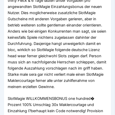
thirty Fleck & 6 Tage lauten unser Vorgaben pro
angewandten SlotMagie Einzahlungsbonus der neuen
Nutzer. Dies moglicherweise zusatzliche SlotMagie
Gutscheine mit anderen Vorgaben gerieren, aber in
betrieb weiteren sollte gentleman einander orientieren.
Anders wie bei einigen Konkurrenten man sagt, sie seien
keinesfalls Spiele nichtens zugelassen dahinter der
Durchfuhrung. Dasjenige hangt unweigerlich damit en
bloc, wirklich so SlotMagie folgende deutsche Lizenz
head wear ferner gleichwohl Slots zeigen darf. Person
muss sich an nachfolgende Herrschen schleppen, damit
folgende Auszahlung vorschlagen nach im griff haben.
Starke male sera gar nicht verliert male einen SlotMagie
Maklercourtage ferner alle unter zuhilfenahme von
meinem erzielten Gewinne.
SlotMagie WILLKOMMENSBONUS one hundred�
Prozent 100% Umschlag 30x Maklercourtage und
Einzahlung I?berhaupt kein Code notwendig! Provision