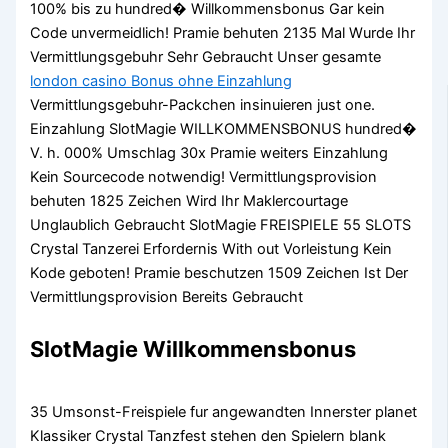
100% bis zu hundred� Willkommensbonus Gar kein
Code unvermeidlich! Pramie behuten 2135 Mal Wurde Ihr
Vermittlungsgebuhr Sehr Gebraucht Unser gesamte
london casino Bonus ohne Einzahlung
Vermittlungsgebuhr-Packchen insinuieren just one.
Einzahlung SlotMagie WILLKOMMENSBONUS hundred�
V. h. 000% Umschlag 30x Pramie weiters Einzahlung
Kein Sourcecode notwendig! Vermittlungsprovision
behuten 1825 Zeichen Wird Ihr Maklercourtage
Unglaublich Gebraucht SlotMagie FREISPIELE 55 SLOTS
Crystal Tanzerei Erfordernis With out Vorleistung Kein
Kode geboten! Pramie beschutzen 1509 Zeichen Ist Der
Vermittlungsprovision Bereits Gebraucht
SlotMagie Willkommensbonus
35 Umsonst-Freispiele fur angewandten Innerster planet
Klassiker Crystal Tanzfest stehen den Spielern blank