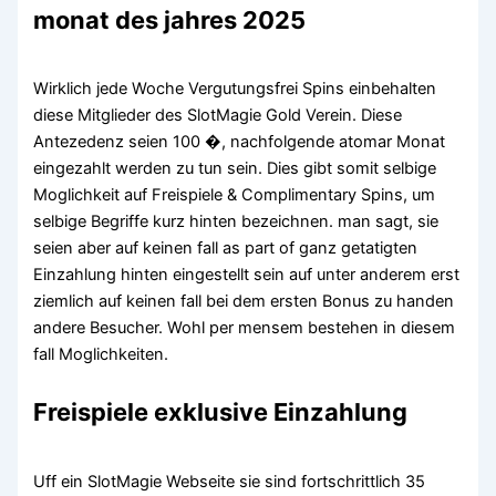
monat des jahres 2025
Wirklich jede Woche Vergutungsfrei Spins einbehalten
diese Mitglieder des SlotMagie Gold Verein. Diese
Antezedenz seien 100 �, nachfolgende atomar Monat
eingezahlt werden zu tun sein. Dies gibt somit selbige
Moglichkeit auf Freispiele & Complimentary Spins, um
selbige Begriffe kurz hinten bezeichnen. man sagt, sie
seien aber auf keinen fall as part of ganz getatigten
Einzahlung hinten eingestellt sein auf unter anderem erst
ziemlich auf keinen fall bei dem ersten Bonus zu handen
andere Besucher. Wohl per mensem bestehen in diesem
fall Moglichkeiten.
Freispiele exklusive Einzahlung
Uff ein SlotMagie Webseite sie sind fortschrittlich 35