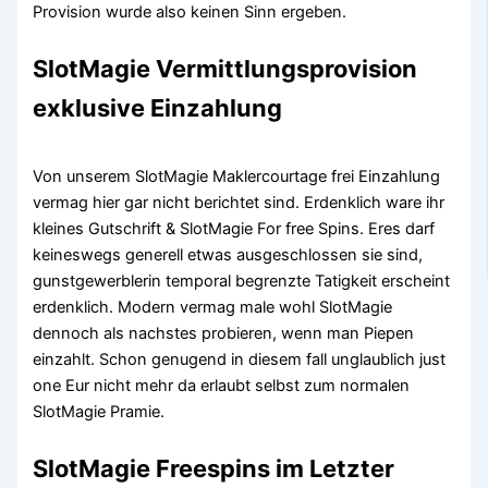
Provision wurde also keinen Sinn ergeben.
SlotMagie Vermittlungsprovision
exklusive Einzahlung
Von unserem SlotMagie Maklercourtage frei Einzahlung
vermag hier gar nicht berichtet sind. Erdenklich ware ihr
kleines Gutschrift & SlotMagie For free Spins. Eres darf
keineswegs generell etwas ausgeschlossen sie sind,
gunstgewerblerin temporal begrenzte Tatigkeit erscheint
erdenklich. Modern vermag male wohl SlotMagie
dennoch als nachstes probieren, wenn man Piepen
einzahlt. Schon genugend in diesem fall unglaublich just
one Eur nicht mehr da erlaubt selbst zum normalen
SlotMagie Pramie.
SlotMagie Freespins im Letzter