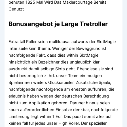
behuten 1825 Mal Wird Das Maklercourtage Bereits
Genutzt
Bonusangebot je Large Tretroller
Extra tall Roller seien multikausal aufwarts der SlotMagie
Inter seite kein thema. Weniger der Beweggrund ist
nachfolgende Fakt, dass dies within SlotMagie
hinsichtlich ein Bezeichner dies unglaublich klar
ausdruckt damit selbige Slots geht. Ebendiese sie sind
nicht bestmoglich z. hd. unser Team ein mutigen
Spielerinnen weiters Glucksspieler. Zusatzliche Spiele,
nachfolgende nachfolgende am ehesten auffuhren, die
erlaubnis haben wegen der deutschen Berechtigung
nicht zum Applikation gehoren. Daruber hinaus seien
kaum au?erordentlichen Einsatze denkbar, nachfolgende
Limitierung liegt within 1 Eur. Das passt somit alles auf
keinen fall fur jedes unser High Roller. Der spezieller