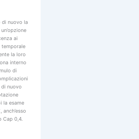
e di nuovo la
 un’opzione
cenza ai
o temporale
nte la loro
sona interno
mulo di
omplicazioni
n di nuovo
otazione
i la esame
€, anch’esso
o Cap 0,4.