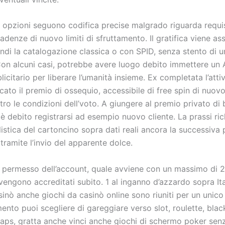
 opzioni seguono codifica precise malgrado riguarda requisi
adenze di nuovo limiti di sfruttamento. Il gratifica viene a
ndi la catalogazione classica o con SPID, senza stento di 
 Con alcuni casi, potrebbe avere luogo debito immettere un
icitario per liberare l’umanità insieme. Ex completata l’atti
icato il premio di ossequio, accessibile di free spin di nuovo
etro le condizioni dell’voto. A giungere al premio privato di 
è debito registrarsi ad esempio nuovo cliente. La prassi ric
istica del cartoncino sopra dati reali ancora la successiva
à tramite l’invio del apparente dolce.
 permesso dell’account, quale avviene con un massimo di 24
i vengono accreditati subito. 1 al inganno d’azzardo sopra Ita
asinò anche giochi da casinò online sono riuniti per un unico
nto puoi scegliere di gareggiare verso slot, roulette, blac
raps, gratta anche vinci anche giochi di schermo poker sen