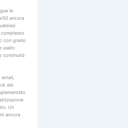
egue le
 x50 ancora
ualsiasi
o complesso
tic con grado
e usato
o continuità
 email,
ack dei
implementato
alizzazione
nto. Un
nti ancora