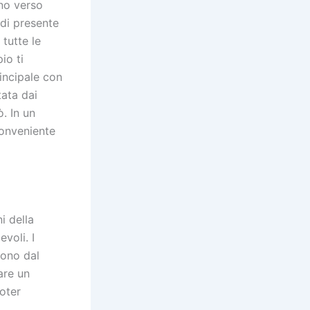
ono verso
di presente
tutte le
io ti
rincipale con
tata dai
. In un
conveniente
i della
voli. I
dono dal
are un
oter