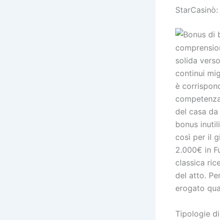
StarCasinò:
comprension
solida verso
continui mi
è corrispon
competenza 
del casa da
bonus inutil
così per il 
2.000€ in F
classica ri
del atto. P
erogato qual
Tipologie d