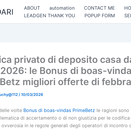
ABOUT
automation
CONTACT ME
H
ARI
LEADGEN THANK YOU
POPUP FORM
SE
ica privato di deposito casa d
 2026: le Bonus di boas-vind
etz migliori offerte di febbra
uchy@112
/
10/03/2026
 delle volte
Bonus di boas-vindas PrimeBetz
le ragioni sono 
ematica di accertamento o di non giustizia per le codifica 
vverosia in le regole generali degli operatori di incontro 