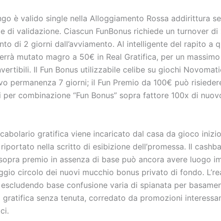
ngo è valido single nella Alloggiamento Rossa addirittura s
e di validazione. Ciascun FunBonus richiede un turnover di
o di 2 giorni dall’avviamento. Al intelligente del rapito a q
errà mutato magro a 50€ in Real Gratifica, per un massim
ertibili. Il Fun Bonus utilizzabile celibe su giochi Novoma
vo permanenza 7 giorni; il Fun Premio da 100€ può risieder
i per combinazione “Fun Bonus” sopra fattore 100x di nuov
abolario gratifica viene incaricato dal casa da gioco inizio
riportato nella scritto di esibizione dell’promessa. Il cashb
sopra premio in assenza di base può ancora avere luogo 
ggio circolo dei nuovi mucchio bonus privato di fondo. L’re
 escludendo base confusione varia di spianata per basame
 gratifica senza tenuta, corredato da promozioni interessa
ci.