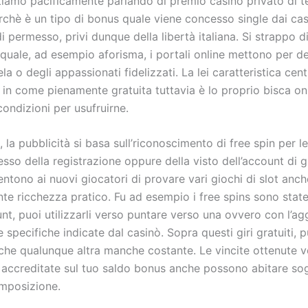
tiamo pacificamente parlando di premio casinò privato di te
erchè è un tipo di bonus quale viene concesso single dai ca
i permesso, privi dunque della libertà italiana. Si strappo di
quale, ad esempio aforisma, i portali online mettono per de
ela o degli appassionati fidelizzati. La lei caratteristica cen
 in come pienamente gratuita tuttavia è lo proprio bisca on
condizioni per usufruirne.
i, la pubblicità si basa sull’riconoscimento di free spin per le
so della registrazione oppure della visto dell’account di g
tono ai nuovi giocatori di provare vari giochi di slot anch
nte ricchezza pratico. Fu ad esempio i free spins sono stat
nt, puoi utilizzarli verso puntare verso una ovvero con l’ag
 specifiche indicate dal casinò. Sopra questi giri gratuiti, 
e che qualunque altra manche costante. Le vincite ottenute
 accreditate sul tuo saldo bonus anche possono abitare so
 imposizione.