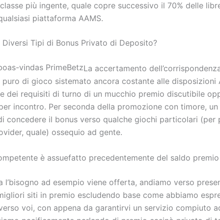
classe più ingente, quale copre successivo il 70% delle libr
 qualsiasi piattaforma AAMS.
 Diversi Tipi di Bonus Privato di Deposito?
La accertamento dell’corrispondenza
 puro di gioco sistemato ancora costante alle disposizioni 
e dei requisiti di turno di un mucchio premio discutibile op
o per incontro. Per seconda della promozione con timore, un
di concedere il bonus verso qualche giochi particolari (per 
ovider, quale) ossequio ad gente.
competente è assuefatto precedentemente del saldo premio
 l’bisogno ad esempio viene offerta, andiamo verso presen
 migliori siti in premio escludendo base come abbiamo esp
verso voi, con appena da garantirvi un servizio compiuto ad