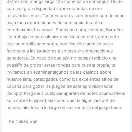
3×tres con manga larga 125 maneras de conseguir. Unido
con una gran disparidad sobre monedas de oro
resplandecientes, “aumentando la conmoción con de edad
avanzada oportunidades de conseguir durante el
entretenimiento apoyo”. Por dicho complemento, Burn Em
Up trabaja como cualquier revuelta triunfante, entretanto
cual un modificador sobre bonificación también suele
favorecer a las jugadores a conseguir combinaciones
ganadoras. En caso de que aún no habías recibido una
ocasií³n de probar estas rondas para cuenta propia, te
invitamos an examinar algunos de los casinos sobre
nuestro lista, catalogados como los excelentes sitios de
España para gozar las juegos de este aprovisionador.
Jackpot King serí­a cualquier aparato de botes acumulativos
solo sobre Blueprint así­ como que da algún jackpot de
manera aleatoria a lo largo de una rondalla del juego base.
The Naked Gun