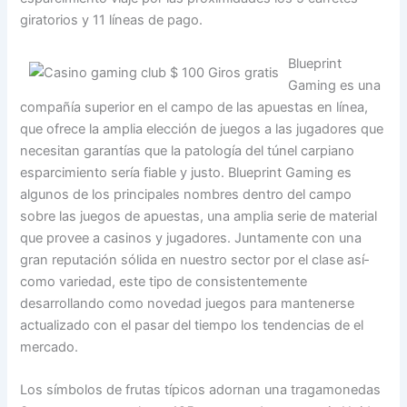
giratorios y 11 líneas de pago.
Blueprint
Gaming es una
compañía superior en el campo de las apuestas en línea,
que ofrece la amplia elección de juegos a las jugadores que
necesitan garantías que la patologí­a del túnel carpiano
esparcimiento serí­a fiable y justo. Blueprint Gaming es
algunos de los principales nombres dentro del campo
sobre las juegos de apuestas, una amplia serie de material
que provee a casinos y jugadores. Juntamente con una
gran reputación sólida en nuestro sector por el clase así­
como variedad, este tipo de consistentemente
desarrollando como novedad juegos para mantenerse
actualizado con el pasar del tiempo los tendencias de el
mercado.
Los símbolos de frutas típicos adornan una tragamonedas