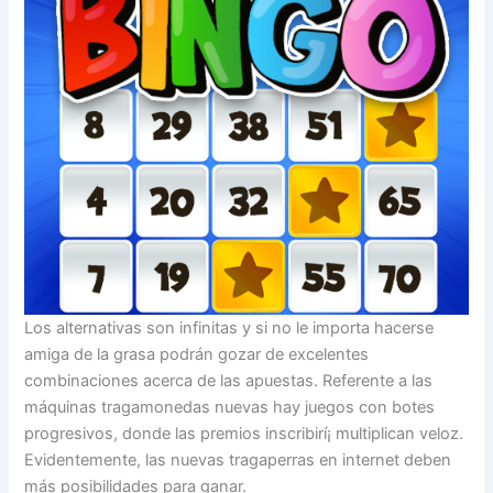
Los alternativas son infinitas y si no le importa hacerse
amiga de la grasa podrán gozar de excelentes
combinaciones acerca de las apuestas. Referente a las
máquinas tragamonedas nuevas hay juegos con botes
progresivos, donde las premios inscribirí¡ multiplican veloz.
Evidentemente, las nuevas tragaperras en internet deben
más posibilidades para ganar.