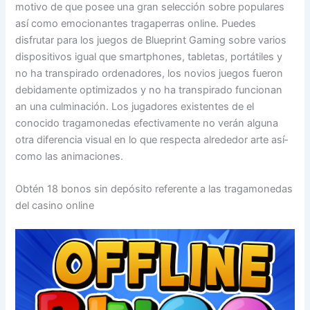
motivo de que posee una gran selección sobre populares
así­ como emocionantes tragaperras online. Puedes
disfrutar para los juegos de Blueprint Gaming sobre varios
dispositivos igual que smartphones, tabletas, portátiles y
no ha transpirado ordenadores, los novios juegos fueron
debidamente optimizados y no ha transpirado funcionan
an una culminación. Los jugadores existentes de el
conocido tragamonedas efectivamente no verán alguna
otra diferencia visual en lo que respecta alrededor arte así­
como las animaciones.
Obtén 18 bonos sin depósito referente a las tragamonedas
del casino online