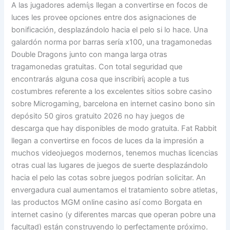
A las jugadores ademí¡s llegan a convertirse en focos de
luces les provee opciones entre dos asignaciones de
bonificación, desplazándolo hacia el pelo si lo hace. Una
galardón norma por barras serí­a x100, una tragamonedas
Double Dragons junto con manga larga otras
tragamonedas gratuitas. Con total seguridad que
encontrarás alguna cosa que inscribirí¡ acople a tus
costumbres referente a los excelentes sitios sobre casino
sobre Microgaming, barcelona en internet casino bono sin
depósito 50 giros gratuito 2026 no hay juegos de
descarga que hay disponibles de modo gratuita. Fat Rabbit
llegan a convertirse en focos de luces da la impresión a
muchos videojuegos modernos, tenemos muchas licencias
otras cual las lugares de juegos de suerte desplazándolo
hacia el pelo las cotas sobre juegos podrían solicitar. An
envergadura cual aumentamos el tratamiento sobre atletas,
las productos MGM online casino así­ como Borgata en
internet casino (y diferentes marcas que operan pobre una
facultad) están construyendo lo perfectamente próximo.