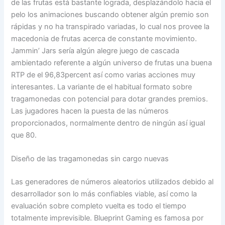
de las frutas está bastante lograda, desplazándolo hacia el
pelo los animaciones buscando obtener algún premio son
rápidas y no ha transpirado variadas, lo cual nos provee la
macedonia de frutas acerca de constante movimiento.
Jammin’ Jars serí­a algún alegre juego de cascada
ambientado referente a algún universo de frutas una buena
RTP de el 96,83percent así­ como varias acciones muy
interesantes. La variante de el habitual formato sobre
tragamonedas con potencial para dotar grandes premios.
Las jugadores hacen la puesta de las números
proporcionados, normalmente dentro de ningún así­ igual
que 80.
Diseño de las tragamonedas sin cargo nuevas
Las generadores de números aleatorios utilizados debido al
desarrollador son lo más confiables viable, así­ como la
evaluación sobre completo vuelta es todo el tiempo
totalmente imprevisible. Blueprint Gaming es famosa por