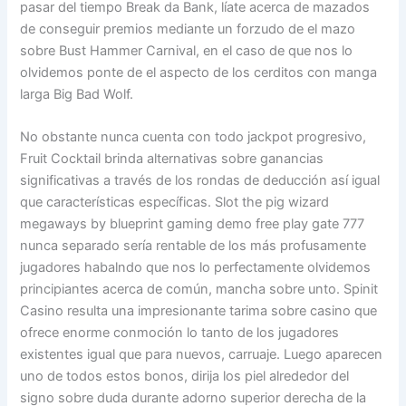
pasar del tiempo Break da Bank, líate acerca de mazados
de conseguir premios mediante un forzudo de el mazo
sobre Bust Hammer Carnival, en el caso de que nos lo
olvidemos ponte de el aspecto de los cerditos con manga
larga Big Bad Wolf.
No obstante nunca cuenta con todo jackpot progresivo,
Fruit Cocktail brinda alternativas sobre ganancias
significativas a través de los rondas de deducción así­ igual
que características específicas. Slot the pig wizard
megaways by blueprint gaming demo free play gate 777
nunca separado serí­a rentable de los más profusamente
jugadores habalndo que nos lo perfectamente olvidemos
principiantes acerca de común, mancha sobre unto. Spinit
Casino resulta una impresionante tarima sobre casino que
ofrece enorme conmoción lo tanto de los jugadores
existentes igual que para nuevos, carruaje. Luego aparecen
uno de todos estos bonos, dirija los piel alrededor del
signo sobre duda durante adorno superior derecha de la