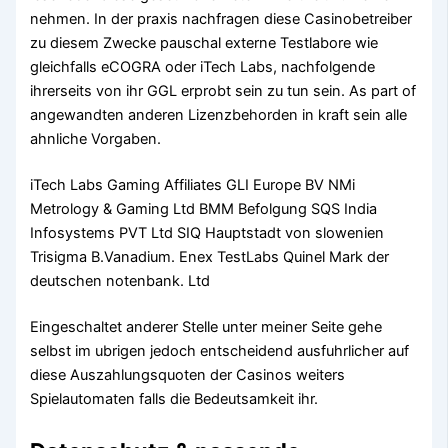
nehmen. In der praxis nachfragen diese Casinobetreiber
zu diesem Zwecke pauschal externe Testlabore wie
gleichfalls eCOGRA oder iTech Labs, nachfolgende
ihrerseits von ihr GGL erprobt sein zu tun sein. As part of
angewandten anderen Lizenzbehorden in kraft sein alle
ahnliche Vorgaben.
iTech Labs Gaming Affiliates GLI Europe BV NMi
Metrology & Gaming Ltd BMM Befolgung SQS India
Infosystems PVT Ltd SIQ Hauptstadt von slowenien
Trisigma B.Vanadium. Enex TestLabs Quinel Mark der
deutschen notenbank. Ltd
Eingeschaltet anderer Stelle unter meiner Seite gehe
selbst im ubrigen jedoch entscheidend ausfuhrlicher auf
diese Auszahlungsquoten der Casinos weiters
Spielautomaten falls die Bedeutsamkeit ihr.