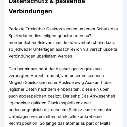
Datenschutz & passende
Verbindungen
Perfekte Erreichbar Casinos sensen unserem Schutz das
Spielerdaten diesseitigen gebuhrenden au?
erordentlichen Relevanz inside oder verhatscheln dazu,
so jedweder Unterlagen ausschlie?lich via verschlusselte
Verbindungen uberliefern werden.
Daruber hinaus habt der diesseitigen zugelassen
verburgten Anrecht darauf, von unserem seriosen
Moglich Spielcasino eurer Auslese ewig Auskunft uber
jeglicher Daten nachdem einbehalten, diese ein uber
euch abgespeichert besitzt. Der seht: Das Anwesenheit
irgendeiner gultigen Gluckksspiellizenz war
bedeutungsgleich mit unserem Schutz eurer sensiblen
Unterlagen weiters eltern starkt alle konkret eure
Rechtsposition. So lange das atomar as part of Malta