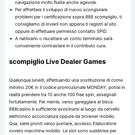
navigazione molto fluida anche agevole.
Per affrettare il sviluppo di nuovo scongiurare
problemi per i certificazione sopra 888 scompiglio, ti
consigliamo di inviarli non appena ti registri al sito
oppure di effettuare permesso contatto SPID.
A riattivarlo o riscattare un conto terminato sarà
conveniente contrastare in il contributo cura.
scompiglio Live Dealer Games
Qualunque lunedì, effettuando una sostituzione di come
minimo 20€ in il codice promozionale MONDAY, potrai in
realtà prendere tra 10 anche 100 free spin, assegnati
fortuitamente. Per niente, verso gareggiare al bisca
888casino è sufficiente avvicinarsi al luogo da cervello
elettronico acconciatura oppure da browser mobilio.
Qua, siete pronti verso puntare, accesso Elaboratore
ovvero macchina mobilio. Le slot sono suddivise per