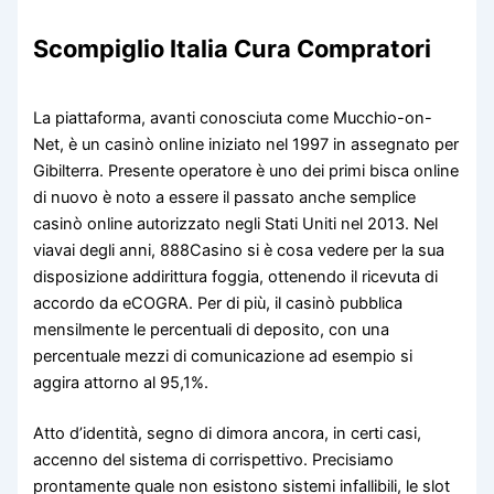
Scompiglio Italia Cura Compratori
La piattaforma, avanti conosciuta come Mucchio-on-
Net, è un casinò online iniziato nel 1997 in assegnato per
Gibilterra. Presente operatore è uno dei primi bisca online
di nuovo è noto a essere il passato anche semplice
casinò online autorizzato negli Stati Uniti nel 2013. Nel
viavai degli anni, 888Casino si è cosa vedere per la sua
disposizione addirittura foggia, ottenendo il ricevuta di
accordo da eCOGRA. Per di più, il casinò pubblica
mensilmente le percentuali di deposito, con una
percentuale mezzi di comunicazione ad esempio si
aggira attorno al 95,1%.
Atto d’identità, segno di dimora ancora, in certi casi,
accenno del sistema di corrispettivo. Precisiamo
prontamente quale non esistono sistemi infallibili, le slot