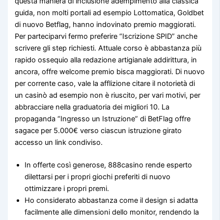
questa maniera di inclusione adempimento alla classica
guida, non molti portali ad esempio Lottomatica, Goldbet
di nuovo Betflag, hanno indovinato premio maggiorati.
Per parteciparvi fermo preferire “Iscrizione SPID” anche
scrivere gli step richiesti. Attuale corso è abbastanza più
rapido ossequio alla redazione artigianale addirittura, in
ancora, offre welcome premio bisca maggiorati. Di nuovo
per corrente caso, vale la afflizione citare il notorietà di
un casinò ad esempio non è riuscito, per vari motivi, per
abbracciare nella graduatoria dei migliori 10. La
propaganda “Ingresso un Istruzione” di BetFlag offre
sagace per 5.000€ verso ciascun istruzione girato
accesso un link condiviso.
In offerte così generose, 888casino rende esperto
dilettarsi per i propri giochi preferiti di nuovo
ottimizzare i propri premi.
Ho considerato abbastanza come il design si adatta
facilmente alle dimensioni dello monitor, rendendo la