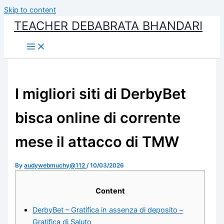
Skip to content
TEACHER DEBABRATA BHANDARI
I migliori siti di DerbyBet
bisca online di corrente
mese il attacco di TMW
By
audywebmuchy@112
/
10/03/2026
Content
DerbyBet – Gratifica in assenza di deposito –
Gratifica di Saluto