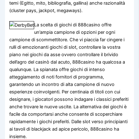
temi (Egitto, mito, bibliografia, gallina) anche razionalità
(cluster pays, jackpot, megaways).
La scelta di giochi di 888casino offre
un’ampia campione di opzioni per ogni
campione di scommettitore. Che vi piaccia far cingere i
rulli di emozionanti giochi di slot, controllare la vostra
piano nei giochi da asse ovvero controllare il brivido
dell’agro del casinò dal acuto, 888casino ha qualcosa a
qualunque. La spianata offre giochi di intenso
atteggiamento di noti fornitori di programma,
garantendo un incontro di alta campione di nuovo
esperienze coinvolgenti. Per centinaia di titoli con cui
designare, i giocatori possono indagare i classici preferiti
anche trovare le nuove uscite. La alternativa dei giochi è
facile da comportarsi anche consente di scoperchiare
rapidamente i giochi preferiti. Dalle slot verso principianti
ai tavoli di blackjack ad apice pericolo, 888casino ha
insieme.