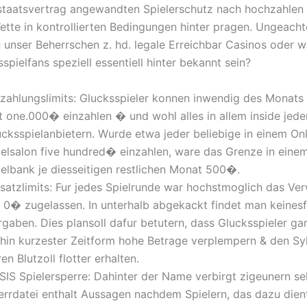
staatsvertrag angewandten Spielerschutz nach hochzahlen
ette in kontrollierten Bedingungen hinter pragen. Ungeach
 unser Beherrschen z. hd. legale Erreichbar Casinos oder w
spielfans speziell essentiell hinter bekannt sein?
nzahlungslimits: Glucksspieler konnen inwendig des Monats
st one.000� einzahlen � und wohl alles in allem inside jed
ucksspielanbietern. Wurde etwa jeder beliebige in einem Onl
ielsalon five hundred� einzahlen, ware das Grenze in eine
ielbank je diesseitigen restlichen Monat 500�.
nsatzlimits: Fur jedes Spielrunde war hochstmoglich das V
i 0� zugelassen. In unterhalb abgekackt findet man keinesf
gaben. Dies plansoll dafur betutern, dass Glucksspieler gar
thin kurzester Zeitform hohe Betrage verplempern & den Syl
en Blutzoll flotter erhalten.
SIS Spielersperre: Dahinter der Name verbirgt zigeunern se
errdatei enthalt Aussagen nachdem Spielern, das dazu dient