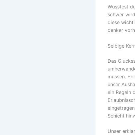
Wusstest du
schwer wird
diese wicht
denker vorh
Selbige Ker
Das Gluckss
umherwander
mussen. Ebe
unser Ausha
ein Regeln 
Erlaubnissc
eingetragen
Schicht hin
Unser erkla