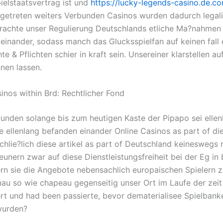
ielstaatsvertrag ist und
https://lucky-legends-casino.de.c
t getreten weiters Verbunden Casinos wurden dadurch legalis
brachte unser Regulierung Deutschlands etliche Ma?nahmen
 einander, sodass manch das Glucksspielfan auf keinen fall 
e & Pflichten schier in kraft sein. Unsereiner klarstellen a
nnen lassen.
inos within Brd: Rechtlicher Fond
unden solange bis zum heutigen Kaste der Pipapo sei ellenl
re ellenlang befanden einander Online Casinos as part of di
chlie?lich diese artikel as part of Deutschland keineswegs 
eunern zwar auf diese Dienstleistungsfreiheit bei der Eg in
ern sie die Angebote nebensachlich europaischen Spielern z
enau so wie chapeau gegenseitig unser Ort im Laufe der zeit
rt und had been passierte, bevor dematerialisee Spielbank
wurden?