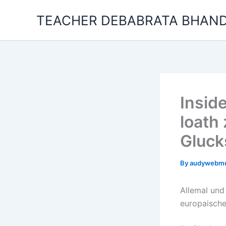
Skip
TEACHER DEBABRATA BHAND
to
content
Insid
loath
Gluck
By
audywebm
Allemal und
europaische