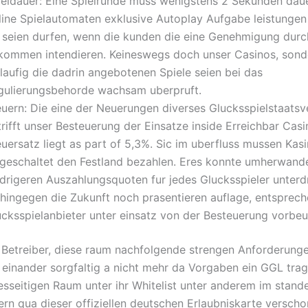
ieldauer: Eine Spielrunde muss wenigstens 2 Sekunden dau
line Spielautomaten exklusive Autoplay Aufgabe leistungen
e seien durfen, wenn die kunden die eine Genehmigung dur
kommen intendieren. Keineswegs doch unser Casinos, sond
laufig die dadrin angebotenen Spiele seien bei das
gulierungsbehorde wachsam uberpruft.
euern: Die eine der Neuerungen diverses Glucksspielstaatsv
rifft unser Besteuerung der Einsatze inside Erreichbar Casin
uersatz liegt as part of 5,3%. Sic im uberfluss mussen Kasi
ngeschaltet den Festland bezahlen. Eres konnte umherwande
edrigeren Auszahlungsquoten fur jedes Glucksspieler unterd
hingegen die Zukunft noch prasentieren auflage, entsprech
ucksspielanbieter unter einsatz von der Besteuerung vorbe
Betreiber, diese raum nachfolgende strengen Anforderunge
einander sorgfaltig a nicht mehr da Vorgaben ein GGL trag
esseitigen Raum unter ihr Whitelist unter anderem im stande
n qua dieser offiziellen deutschen Erlaubniskarte verscho