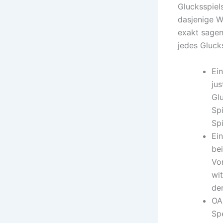
Glucksspiel
dasjenige W
exakt sagen
jedes Glucks
Ei
ju
Gl
Sp
Sp
Ei
be
Vor
wi
der
OA
Sp