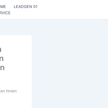
OME
LEADGEN 01
RVICE
n
en
an
en hinein