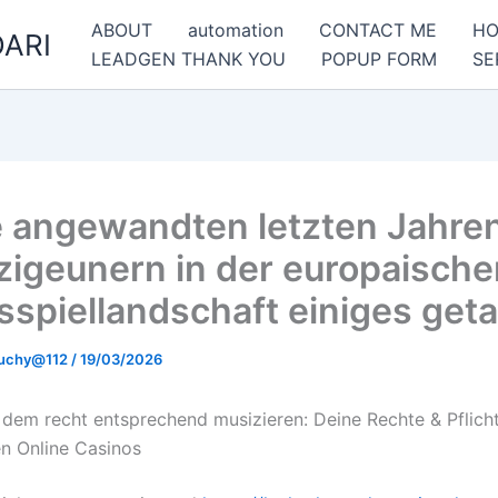
ABOUT
automation
CONTACT ME
H
ARI
LEADGEN THANK YOU
POPUP FORM
SE
e angewandten letzten Jahre
 zigeunern in der europaisch
sspiellandschaft einiges get
uchy@112
/
19/03/2026
 dem recht entsprechend musizieren: Deine Rechte & Pflicht
n Online Casinos