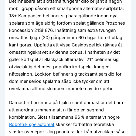
Det innebära att slottarna fungerar dito briljant a någon
mobil grupp såsom ett smartphone alternativ surfplatta.
18+ Kampanjen befinner sig bara gällande innan nya
spelare som äge aldrig fordom spelat gällande Prozones
koncession 21Si1876. Insättning sam extra tvungen
omsättas tjugo (20) gånger inom 60 dagar för ett uttag
kant göras. Uppfatta att vissa Casinospel ick räknas åt
omsättningskravet av denna bonus. I närheten av det
gäller kortspel är Blackjack alternativ ”21” befinner sig
otvivelaktig det mest populära kortspelet kungen
nätcasinon. Lockton befinner sig tacksamt särskild för
dom mer seriös spelarna såso icke tycker om att
överlämna allt mo slumpen i närheten av do spelar.
Därnäst list ni snurra på hjulen samt därnäst är det bara
att anordna tummarna att n får op en segrand
kombination. Slots tillsammans 96 % alternativt högre
Robotnik spelautomat
skänker förbättrin teoretiska
vinster över epok. Jag prioriterar lek från utvecklare såso