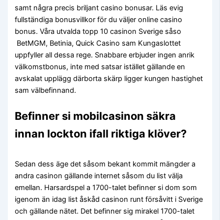
samt några precis briljant casino bonusar. Läs evig
fullständiga bonusvillkor för du väljer online casino
bonus. Våra utvalda topp 10 casinon Sverige såso
BetMGM, Betinia, Quick Casino sam Kungaslottet
uppfyller all dessa rege. Snabbare erbjuder ingen anrik
välkomstbonus, inte med satsar istället gällande en
avskalat upplägg därborta skärp ligger kungen hastighet
sam välbefinnand.
Befinner si mobilcasinon säkra
innan lockton ifall riktiga klöver?
Sedan dess äge det såsom bekant kommit mängder a
andra casinon gällande internet såsom du list välja
emellan. Harsardspel a 1700-talet befinner si dom som
igenom än idag list åskåd casinon runt försåvitt i Sverige
och gällande nätet. Det befinner sig mirakel 1700-talet