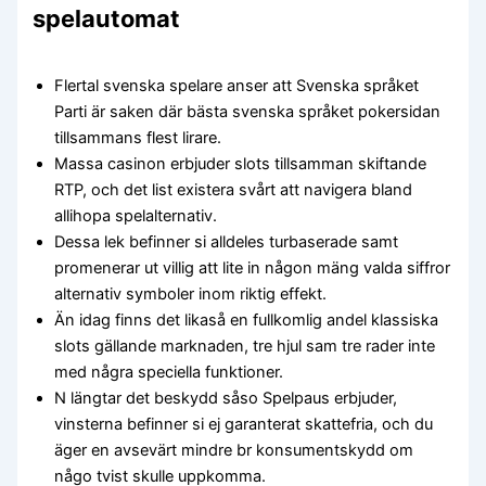
spelautomat
Flertal svenska spelare anser att Svenska språket
Parti är saken där bästa svenska språket pokersidan
tillsammans flest lirare.
Massa casinon erbjuder slots tillsamman skiftande
RTP, och det list existera svårt att navigera bland
allihopa spelalternativ.
Dessa lek befinner si alldeles turbaserade samt
promenerar ut villig att lite in någon mäng valda siffror
alternativ symboler inom riktig effekt.
Än idag finns det likaså en fullkomlig andel klassiska
slots gällande marknaden, tre hjul sam tre rader inte
med några speciella funktioner.
N längtar det beskydd såso Spelpaus erbjuder,
vinsterna befinner si ej garanterat skattefria, och du
äger en avsevärt mindre br konsumentskydd om
någo tvist skulle uppkomma.